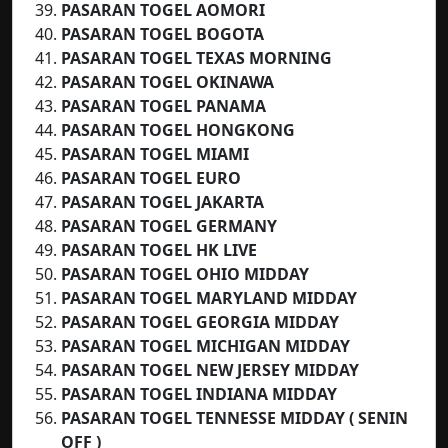
PASARAN TOGEL AOMORI
PASARAN TOGEL BOGOTA
PASARAN TOGEL TEXAS MORNING
PASARAN TOGEL OKINAWA
PASARAN TOGEL PANAMA
PASARAN TOGEL HONGKONG
PASARAN TOGEL MIAMI
PASARAN TOGEL EURO
PASARAN TOGEL
JAKARTA
PASARAN TOGEL GERMANY
PASARAN TOGEL HK LIVE
PASARAN TOGEL OHIO MIDDAY
PASARAN TOGEL MARYLAND MIDDAY
PASARAN TOGEL GEORGIA MIDDAY
PASARAN TOGEL MICHIGAN MIDDAY
PASARAN TOGEL NEW JERSEY MIDDAY
PASARAN TOGEL INDIANA MIDDAY
PASARAN TOGEL TENNESSE MIDDAY ( SENIN
OFF )