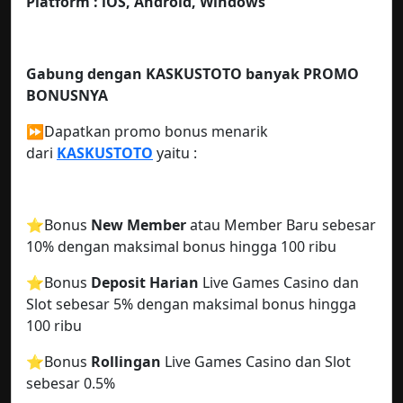
Platform :
iOS, Android, Windows
Gabung dengan KASKUSTOTO
banyak PROMO
BONUSNYA
⏩Dapatkan promo bonus menarik
dari
KASKUSTOTO
yaitu :
⭐️Bonus
New Member
atau Member Baru sebesar
10% dengan maksimal bonus hingga 100 ribu
⭐️Bonus
Deposit Harian
Live Games Casino dan
Slot sebesar 5% dengan maksimal bonus hingga
100 ribu
⭐️Bonus
Rollingan
Live Games Casino dan Slot
sebesar 0.5%