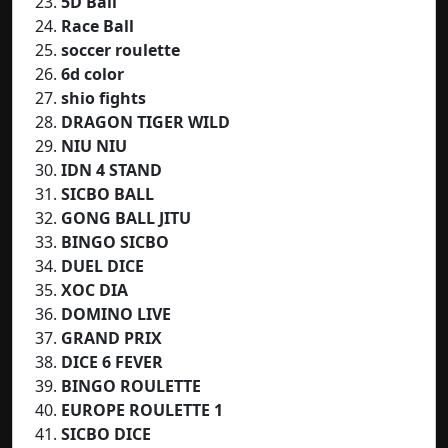
5D Ball
Race Ball
soccer roulette
6d color
shio fights
DRAGON TIGER WILD
NIU NIU
IDN 4 STAND
SICBO BALL
GONG BALL JITU
BINGO SICBO
DUEL DICE
XOC DIA
DOMINO LIVE
GRAND PRIX
DICE 6 FEVER
BINGO ROULETTE
EUROPE ROULETTE 1
SICBO DICE