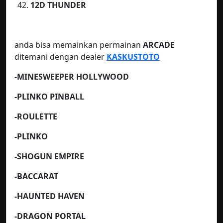
12D THUNDER
anda bisa memainkan permainan
ARCADE
ditemani dengan dealer
KASKUSTOTO
-MINESWEEPER HOLLYWOOD
-PLINKO PINBALL
-ROULETTE
-PLINKO
-SHOGUN EMPIRE
-BACCARAT
-HAUNTED HAVEN
-DRAGON PORTAL