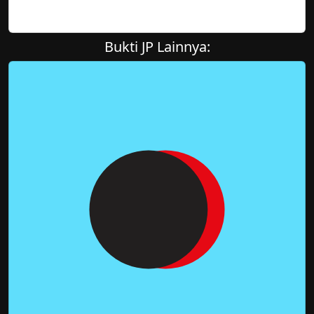
Bukti JP Lainnya: