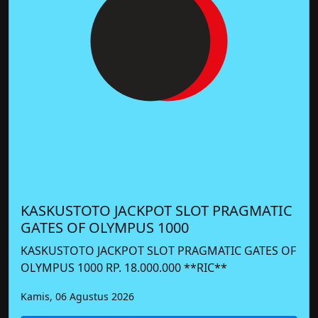
KASKUSTOTO JACKPOT SLOT PRAGMATIC
GATES OF OLYMPUS 1000
KASKUSTOTO JACKPOT SLOT PRAGMATIC GATES OF
OLYMPUS 1000 RP. 18.000.000 **RIC**
Kamis, 06 Agustus 2026