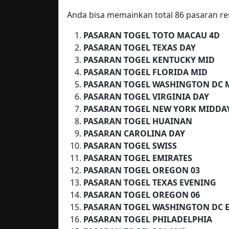
Anda bisa memainkan total 86 pasaran re
PASARAN TOGEL TOTO MACAU
4D
PASARAN TOGEL TEXAS DAY
PASARAN TOGEL KENTUCKY MID
PASARAN TOGEL
FLORIDA MID
PASARAN TOGEL WASHINGTON DC 
PASARAN TOGEL VIRGINIA DAY
PASARAN TOGEL NEW YORK MIDDA
PASARAN TOGEL HUAINAN
PASARAN CAROLINA DAY
PASARAN TOGEL SWISS
PASARAN TOGEL EMIRATES
PASARAN TOGEL OREGON 03
PASARAN TOGEL TEXAS EVENING
PASARAN TOGEL OREGON 06
PASARAN TOGEL WASHINGTON DC 
PASARAN TOGEL PHILADELPHIA