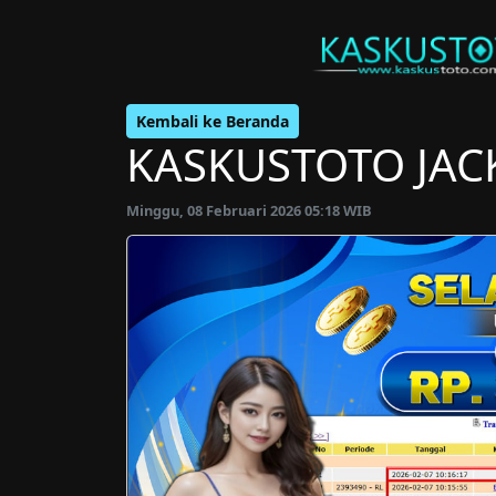
Kembali ke Beranda
KASKUSTOTO JAC
Minggu, 08 Februari 2026 05:18 WIB