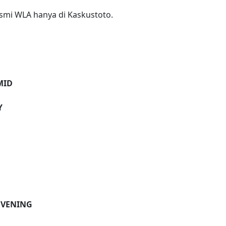
smi WLA hanya di Kaskustoto.
MID
Y
EVENING