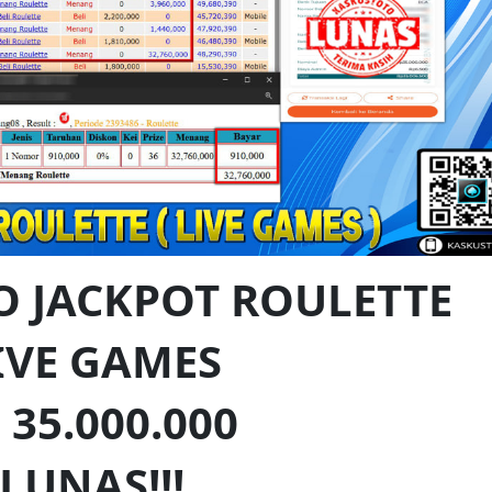
 JACKPOT ROULETTE
IVE GAMES
 35.000.000
LUNAS!!!