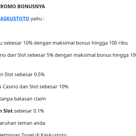
 PROMO BONUSNYA
KASKUSTOTO
yaitu :
 sebesar 10% dengan maksimal bonus hingga 100 ribu
no dan Slot sebesar 5% dengan maksimal bonus hingga 10
n Slot sebesar 0.5%
 Casino dan Slot sebesar 10%
tanpa batasan claim
n Slot
sebesar 0.1%
taruhan teman anda
ttingan Togel di Kaskustoto