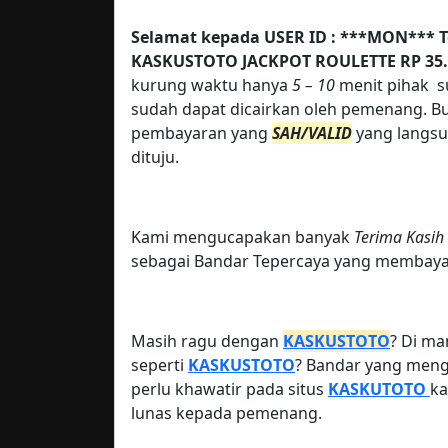
Selamat kepada USER ID : ***MON*** 
KASKUSTOTO JACKPOT ROULETTE RP 35.0
kurung waktu hanya
5 – 10
menit pihak
s
sudah dapat dicairkan oleh pemenang. B
pembayaran yang
SAH/VALID
yang langsun
dituju.
Kami mengucapakan banyak
Terima Kasih
sebagai Bandar Tepercaya yang membay
Masih ragu dengan
KASKUSTOTO
? Di ma
seperti
KASKUSTOTO
? Bandar yang meng
perlu khawatir pada situs
KASKUTOTO
ka
lunas kepada pemenang.