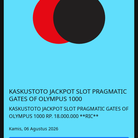
KASKUSTOTO JACKPOT SLOT PRAGMATIC
GATES OF OLYMPUS 1000
KASKUSTOTO JACKPOT SLOT PRAGMATIC GATES OF
OLYMPUS 1000 RP. 18.000.000 **RIC**
Kamis, 06 Agustus 2026