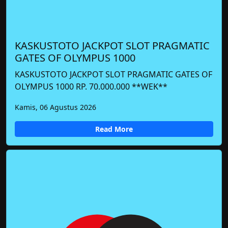
KASKUSTOTO JACKPOT SLOT PRAGMATIC
GATES OF OLYMPUS 1000
KASKUSTOTO JACKPOT SLOT PRAGMATIC GATES OF
OLYMPUS 1000 RP. 70.000.000 **WEK**
Kamis, 06 Agustus 2026
Read More