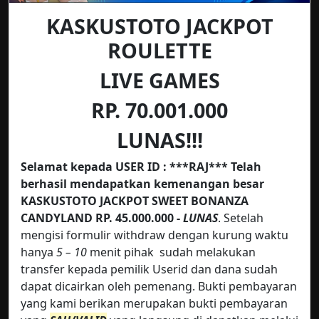
KASKUSTOTO JACKPOT
ROULETTE
LIVE GAMES
RP. 70.001.000
LUNAS!!!
Selamat kepada USER ID : ***RAJ*** Telah
berhasil mendapatkan kemenangan besar
KASKUSTOTO JACKPOT SWEET BONANZA
CANDYLAND RP. 45.000.000 -
LUNAS
. Setelah
mengisi formulir withdraw dengan kurung waktu
hanya
5 – 10
menit pihak
sudah melakukan
transfer kepada pemilik Userid dan dana sudah
dapat dicairkan oleh pemenang. Bukti pembayaran
yang kami berikan merupakan bukti pembayaran