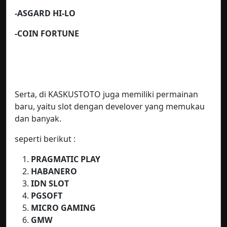
-ASGARD HI-LO
-COIN FORTUNE
Serta, di KASKUSTOTO juga memiliki permainan
baru, yaitu slot dengan develover yang memukau
dan banyak.
seperti berikut :
PRAGMATIC PLAY
HABANERO
IDN SLOT
PGSOFT
MICRO GAMING
GMW