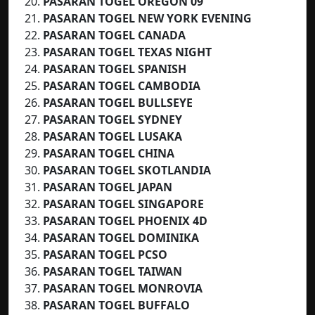
PASARAN TOGEL OREGON 09
PASARAN TOGEL NEW YORK EVENING
PASARAN TOGEL CANADA
PASARAN TOGEL
TEXAS NIGHT
PASARAN TOGEL
SPANISH
PASARAN TOGEL CAMBODIA
PASARAN TOGEL BULLSEYE
PASARAN TOGEL SYDNEY
PASARAN TOGEL LUSAKA
PASARAN TOGEL CHINA
PASARAN TOGEL SKOTLANDIA
PASARAN TOGEL JAPAN
PASARAN TOGEL SINGAPORE
PASARAN TOGEL PHOENIX 4D
PASARAN TOGEL DOMINIKA
PASARAN TOGEL PCSO
PASARAN TOGEL TAIWAN
PASARAN TOGEL MONROVIA
PASARAN TOGEL BUFFALO