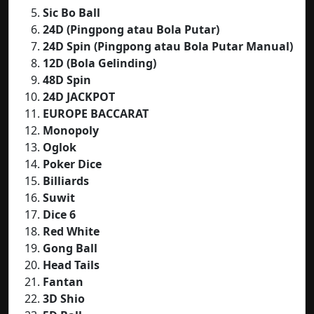
Sic Bo Ball
24D (Pingpong atau Bola Putar)
24D Spin (Pingpong atau Bola Putar Manual)
12D (Bola Gelinding)
48D Spin
24D JACKPOT
EUROPE BACCARAT
Monopoly
Oglok
Poker Dice
Billiards
Suwit
Dice 6
Red White
Gong Ball
Head Tails
Fantan
3D Shio