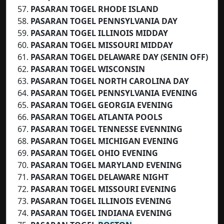
PASARAN TOGEL RHODE ISLAND
PASARAN TOGEL PENNSYLVANIA DAY
PASARAN TOGEL ILLINOIS MIDDAY
PASARAN TOGEL MISSOURI MIDDAY
PASARAN TOGEL DELAWARE DAY (SENIN OFF)
PASARAN TOGEL WISCONSIN
PASARAN TOGEL NORTH CAROLINA DAY
PASARAN TOGEL PENNSYLVANIA EVENING
PASARAN TOGEL GEORGIA EVENING
PASARAN TOGEL ATLANTA POOLS
PASARAN TOGEL TENNESSE EVENNING
PASARAN TOGEL MICHIGAN EVENING
PASARAN TOGEL OHIO EVENING
PASARAN TOGEL MARYLAND EVENING
PASARAN TOGEL DELAWARE NIGHT
PASARAN TOGEL MISSOURI EVENING
PASARAN TOGEL ILLINOIS EVENING
PASARAN TOGEL INDIANA EVENING