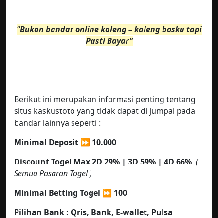
“Bukan bandar online kaleng – kaleng bosku tapi
Pasti Bayar”
Berikut ini merupakan informasi penting tentang
situs kaskustoto yang tidak dapat di jumpai pada
bandar lainnya seperti :
Minimal Deposit ⏩ 10.000
Discount Togel Max 2D 29% | 3D 59% | 4D 66%
(
Semua Pasaran Togel )
Minimal Betting Togel
⏩ 100
Pilihan Bank : Qris,
Bank, E-wallet, Pulsa