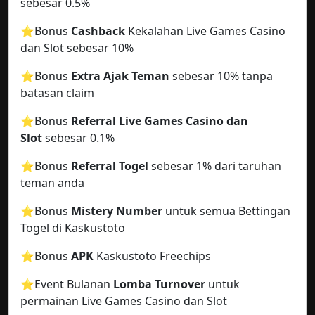
sebesar 0.5%
⭐️Bonus
Cashback
Kekalahan Live Games Casino
dan Slot sebesar 10%
⭐️Bonus
Extra Ajak Teman
sebesar 10% tanpa
batasan claim
⭐️Bonus
Referral Live Games Casino dan
Slot
sebesar 0.1%
⭐️Bonus
Referral Togel
sebesar 1% dari taruhan
teman anda
⭐️Bonus
Mistery Number
untuk semua Bettingan
Togel di Kaskustoto
⭐️Bonus
APK
Kaskustoto Freechips
⭐️Event Bulanan
Lomba Turnover
untuk
permainan Live Games Casino dan Slot