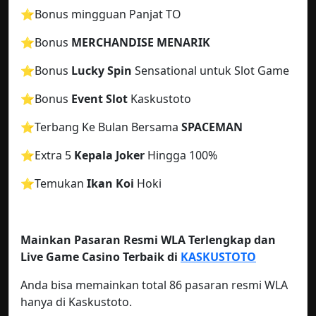
⭐️Bonus mingguan Panjat TO
⭐️
Bonus
MERCHANDISE MENARIK
⭐️Bonus
Lucky Spin
Sensational untuk Slot Game
⭐️Bonus
Event Slot
Kaskustoto
⭐️Terbang Ke Bulan Bersama
SPACEMAN
⭐️Extra 5
Kepala Joker
Hingga 100%
⭐️Temukan
Ikan Koi
Hoki
Mainkan Pasaran Resmi WLA Terlengkap dan
Live Game Casino Terbaik di
KASKUSTOTO
Anda bisa memainkan total 86 pasaran resmi WLA
hanya di Kaskustoto.