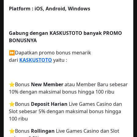
Platform :
iOS, Android, Windows
Gabung dengan KASKUSTOTO
banyak PROMO
BONUSNYA
⏩Dapatkan promo bonus menarik
dari
KASKUSTOTO
yaitu :
⭐️Bonus
New Member
atau Member Baru sebesar
10% dengan maksimal bonus hingga 100 ribu
⭐️Bonus
Deposit Harian
Live Games Casino dan
Slot sebesar 5% dengan maksimal bonus hingga
100 ribu
⭐️Bonus
Rollingan
Live Games Casino dan Slot