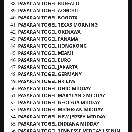
PASARAN TOGEL BUFFALO
PASARAN TOGEL AOMORI
PASARAN TOGEL BOGOTA
PASARAN TOGEL TEXAS MORNING
PASARAN TOGEL OKINAWA
PASARAN TOGEL PANAMA
PASARAN TOGEL HONGKONG
PASARAN TOGEL MIAMI
PASARAN TOGEL EURO
PASARAN TOGEL
JAKARTA
PASARAN TOGEL GERMANY
PASARAN TOGEL HK LIVE
PASARAN TOGEL OHIO MIDDAY
PASARAN TOGEL MARYLAND MIDDAY
PASARAN TOGEL GEORGIA MIDDAY
PASARAN TOGEL MICHIGAN MIDDAY
PASARAN TOGEL NEW JERSEY MIDDAY
PASARAN TOGEL INDIANA MIDDAY
PASARAN TOGEL TENNESSE MIDDAY ( SENIN