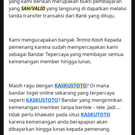
yang kami berikan merupakan bukti pembayaran
yang
SAH/VALID
yang langsung di dapatkan melalui
tanda transfer transaksi dari Bank yang dituju.
Kami mengucapakan banyak
Terima Kasih
Kepada
pemenang karena sudah mempercayakan kami
sebagai Bandar Tepercaya yang membayar semua
kemenangan member hingga lunas.
Masih ragu dengan
KASKUSTOTO
? Di mana
bandar togel online sekarang yang terpercaya
seperti
KASKUSTOTO
? Bandar yang mengirimkan
kemenangan member tanpa bertele – tele. Jadi….
tidak perlu khawatir pada situs
KASKUTOTO
karena kemenangan anda berapapun akan
dibayarkan hingga lunas kepada pemenang.