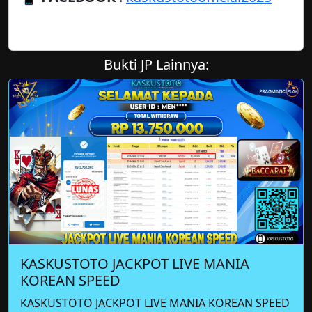
Bukti JP Lainnya:
KASKUSTOTO JACKPOT LIVE MANIA
KOREAN SPEED
KASKUSTOTO JACKPOT LIVE MANIA KOREAN SPEED