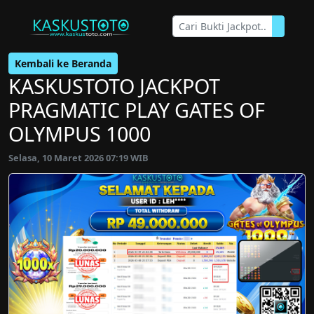
Kembali ke Beranda
KASKUSTOTO JACKPOT
PRAGMATIC PLAY GATES OF
OLYMPUS 1000
Selasa, 10 Maret 2026 07:19 WIB