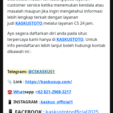
customer service ketika menemukan kendala atau
masalah maupun jika ingin mengetahui informasi
lebih lengkap terkait dengan layanan
judi
KASKUSTOTO
melalui layanan CS 24 jam.
Ayo segera daftarkan diri anda pada situs
terpercaya kami hanya di
KASKUSTOTO
. Untuk
info pendaftaran lebih lanjut boleh hubungi kontak
dibawah ini :
Telegram:
@CSKASKUS1
📎 Link
:
https://kaskusup.com/
☎️ What
sapp
:
+62 821-2968-3217
📱 INSTAGRAM
:
kaskus_official1
📱
FACEBOOK
:
kaskustotoofficial2025