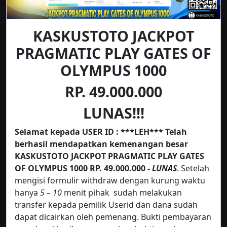
KASKUSTOTO JACKPOT
PRAGMATIC PLAY GATES OF
OLYMPUS 1000
RP. 49.000.000
LUNAS!!!
Selamat kepada USER ID : ***LEH*** Telah
berhasil mendapatkan kemenangan besar
KASKUSTOTO JACKPOT PRAGMATIC PLAY GATES
OF OLYMPUS 1000 RP. 49.000.000 -
LUNAS
. Setelah
mengisi formulir withdraw dengan kurung waktu
hanya
5 – 10
menit pihak
sudah melakukan
transfer kepada pemilik Userid dan dana sudah
dapat dicairkan oleh pemenang. Bukti pembayaran