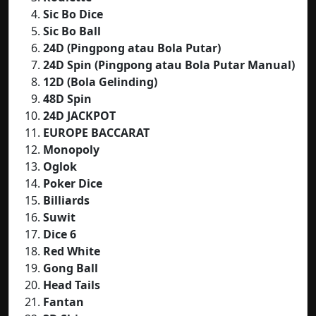
Sic Bo Dice
Sic Bo Ball
24D (Pingpong atau Bola Putar)
24D Spin (Pingpong atau Bola Putar Manual)
12D (Bola Gelinding)
48D Spin
24D JACKPOT
EUROPE BACCARAT
Monopoly
Oglok
Poker Dice
Billiards
Suwit
Dice 6
Red White
Gong Ball
Head Tails
Fantan