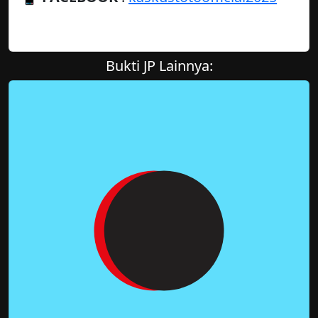
Bukti JP Lainnya: