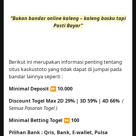
“Bukan bandar online kaleng – kaleng bosku tapi
Pasti Bayar”
Berikut ini merupakan informasi penting tentang
situs kaskustoto yang tidak dapat di jumpai pada
bandar lainnya seperti :
Minimal Deposit ⏩ 10.000
Discount Togel Max 2D 29% | 3D 59% | 4D 66%
(
Semua Pasaran Togel )
Minimal Betting Togel
⏩ 100
Pilihan Bank : Qris,
Bank, E-wallet, Pulsa