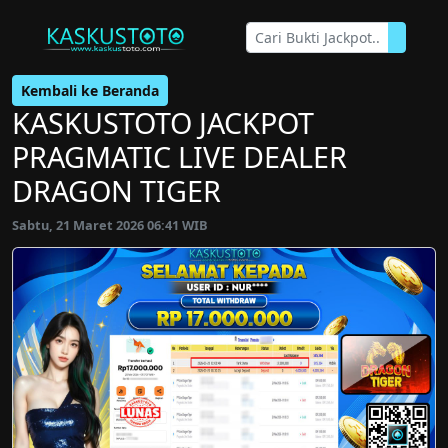
Kembali ke Beranda
KASKUSTOTO JACKPOT
PRAGMATIC LIVE DEALER
DRAGON TIGER
Sabtu, 21 Maret 2026 06:41 WIB