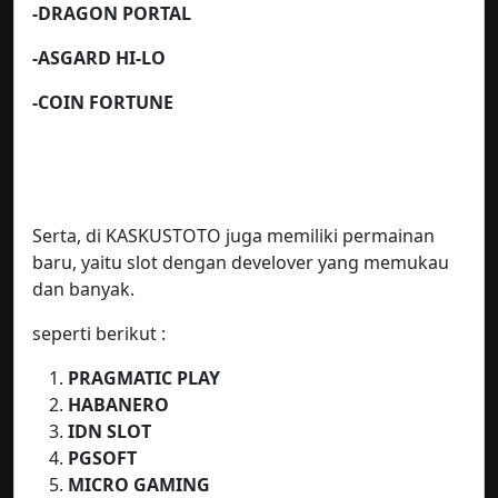
-DRAGON PORTAL
-ASGARD HI-LO
-COIN FORTUNE
Serta, di KASKUSTOTO juga memiliki permainan
baru, yaitu slot dengan develover yang memukau
dan banyak.
seperti berikut :
PRAGMATIC PLAY
HABANERO
IDN SLOT
PGSOFT
MICRO GAMING