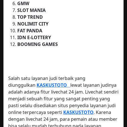
GMW
SLOT MANIA
TOP TREND
NOLIMIT CITY
FAT PANDA
IDN E-LOTTERY
BOOMING GAMES
Salah satu layanan judi terbaik yang
diunggulkan
KASKUSTOTO
lewat layanan judinya
adalah adanya fitur livechat 24 jam. Livechat sendiri
menjadi sebuah fitur yang sangat penting yang
pasti selalu disediakan situs penyedia layanan judi
online terpercaya seperti
KASKUSTOTO
. Karena
dengan livechat 24 jam, para pemain atau member
bisa selalu mudah terhubung pada layanan