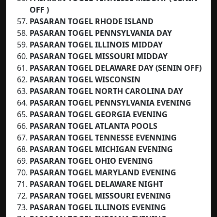
OFF )
PASARAN TOGEL RHODE ISLAND
PASARAN TOGEL PENNSYLVANIA DAY
PASARAN TOGEL ILLINOIS MIDDAY
PASARAN TOGEL MISSOURI MIDDAY
PASARAN TOGEL DELAWARE DAY (SENIN OFF)
PASARAN TOGEL WISCONSIN
PASARAN TOGEL NORTH CAROLINA DAY
PASARAN TOGEL PENNSYLVANIA EVENING
PASARAN TOGEL GEORGIA EVENING
PASARAN TOGEL ATLANTA POOLS
PASARAN TOGEL TENNESSE EVENNING
PASARAN TOGEL MICHIGAN EVENING
PASARAN TOGEL OHIO EVENING
PASARAN TOGEL MARYLAND EVENING
PASARAN TOGEL DELAWARE NIGHT
PASARAN TOGEL MISSOURI EVENING
PASARAN TOGEL ILLINOIS EVENING