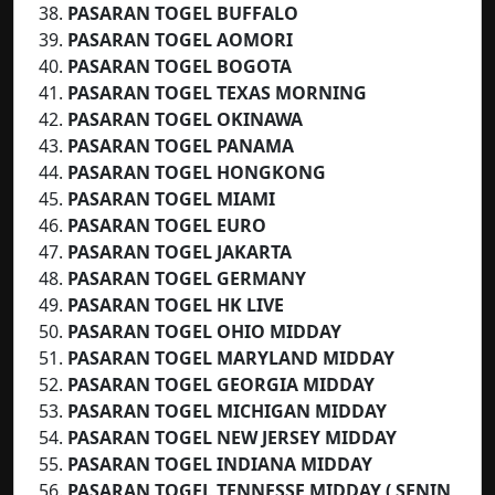
PASARAN TOGEL BUFFALO
PASARAN TOGEL AOMORI
PASARAN TOGEL BOGOTA
PASARAN TOGEL TEXAS MORNING
PASARAN TOGEL OKINAWA
PASARAN TOGEL PANAMA
PASARAN TOGEL HONGKONG
PASARAN TOGEL MIAMI
PASARAN TOGEL EURO
PASARAN TOGEL
JAKARTA
PASARAN TOGEL GERMANY
PASARAN TOGEL HK LIVE
PASARAN TOGEL OHIO MIDDAY
PASARAN TOGEL MARYLAND MIDDAY
PASARAN TOGEL GEORGIA MIDDAY
PASARAN TOGEL MICHIGAN MIDDAY
PASARAN TOGEL NEW JERSEY MIDDAY
PASARAN TOGEL INDIANA MIDDAY
PASARAN TOGEL TENNESSE MIDDAY ( SENIN