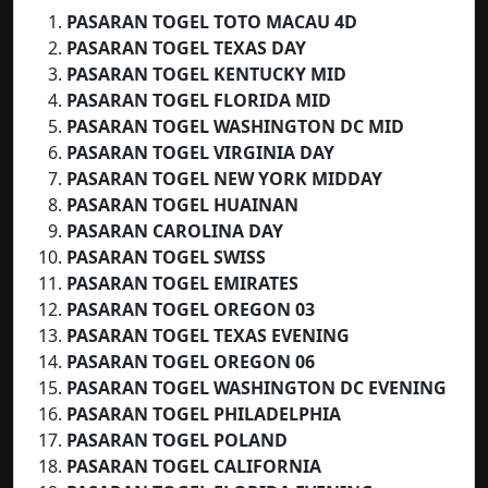
PASARAN TOGEL TOTO MACAU
4D
PASARAN TOGEL TEXAS DAY
PASARAN TOGEL KENTUCKY MID
PASARAN TOGEL
FLORIDA MID
PASARAN TOGEL WASHINGTON DC MID
PASARAN TOGEL VIRGINIA DAY
PASARAN TOGEL NEW YORK MIDDAY
PASARAN TOGEL HUAINAN
PASARAN CAROLINA DAY
PASARAN TOGEL SWISS
PASARAN TOGEL EMIRATES
PASARAN TOGEL OREGON 03
PASARAN TOGEL TEXAS EVENING
PASARAN TOGEL OREGON 06
PASARAN TOGEL WASHINGTON DC EVENING
PASARAN TOGEL PHILADELPHIA
PASARAN TOGEL POLAND
PASARAN TOGEL CALIFORNIA