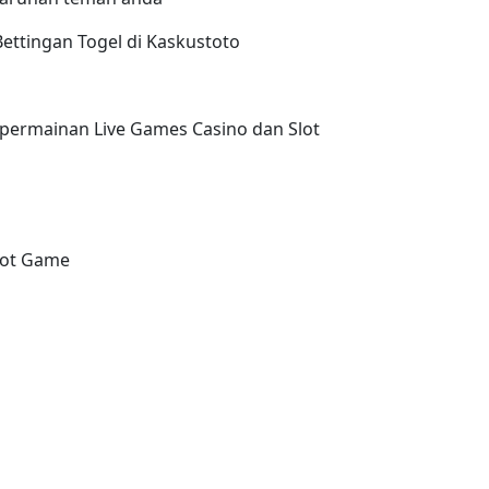
ttingan Togel di Kaskustoto
permainan Live Games Casino dan Slot
lot Game