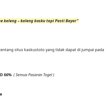
e kaleng – kaleng bosku tapi Pasti Bayar”
tentang situs kaskustoto yang tidak dapat di jumpai pada
 4D 66%
( Semua Pasaran Togel )
sa