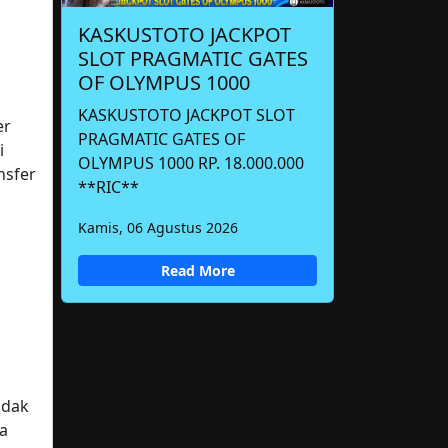
KASKUSTOTO JACKPOT
SLOT PRAGMATIC GATES
OF OLYMPUS 1000
KASKUSTOTO JACKPOT SLOT
er
PRAGMATIC GATES OF
i
OLYMPUS 1000 RP. 18.000.000
nsfer
**RIC**
Kamis, 06 Agustus 2026
Read More
idak
a