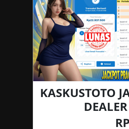
KASKUSTOTO J
DEALER
RP