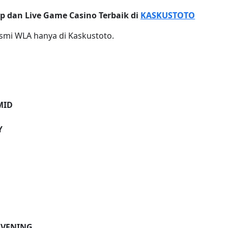
 dan Live Game Casino Terbaik di
KASKUSTOTO
smi WLA hanya di Kaskustoto.
MID
Y
EVENING