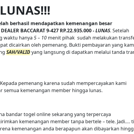
LUNAS!!!
Telah berhasil mendapatkan kemenangan besar
EALER BACCARAT 9-427 RP.22.935.000 -
LUNAS
. Setelah
ng waktu hanya
5 – 10
menit pihak
sudah melakukan transf
apat dicairkan oleh pemenang. Bukti pembayaran yang kam
ang
SAH/VALID
yang langsung di dapatkan melalui tanda tra
Kepada pemenang karena sudah mempercayakan kami
ar semua kemenangan member hingga lunas.
na bandar togel online sekarang yang terpercaya
irimkan kemenangan member tanpa bertele – tele. Jadi…. t
rena kemenangan anda berapapun akan dibayarkan hingg