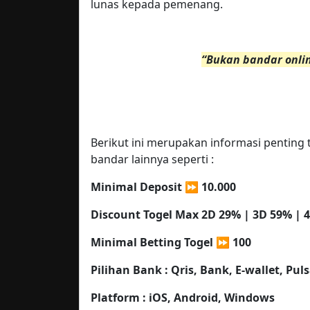
lunas kepada pemenang.
“Bukan bandar onlin
Berikut ini merupakan informasi penting 
bandar lainnya seperti :
Minimal Deposit ⏩ 10.000
Discount Togel Max 2D 29% | 3D 59% |
Minimal Betting Togel
⏩ 100
Pilihan Bank : Qris,
Bank, E-wallet, Pul
Platform :
iOS, Android, Windows