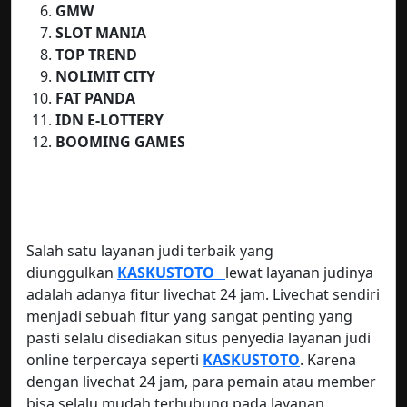
GMW
SLOT MANIA
TOP TREND
NOLIMIT CITY
FAT PANDA
IDN E-LOTTERY
BOOMING GAMES
Salah satu layanan judi terbaik yang
diunggulkan
KASKUSTOTO
lewat layanan judinya
adalah adanya fitur livechat 24 jam. Livechat sendiri
menjadi sebuah fitur yang sangat penting yang
pasti selalu disediakan situs penyedia layanan judi
online terpercaya seperti
KASKUSTOTO
. Karena
dengan livechat 24 jam, para pemain atau member
bisa selalu mudah terhubung pada layanan