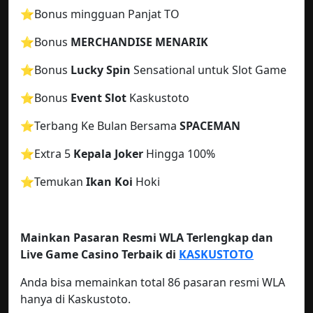
⭐️Bonus mingguan Panjat TO
⭐️
Bonus
MERCHANDISE MENARIK
⭐️Bonus
Lucky Spin
Sensational untuk Slot Game
⭐️Bonus
Event Slot
Kaskustoto
⭐️Terbang Ke Bulan Bersama
SPACEMAN
⭐️Extra 5
Kepala Joker
Hingga 100%
⭐️Temukan
Ikan Koi
Hoki
Mainkan Pasaran Resmi WLA Terlengkap dan
Live Game Casino Terbaik di
KASKUSTOTO
Anda bisa memainkan total 86 pasaran resmi WLA
hanya di Kaskustoto.