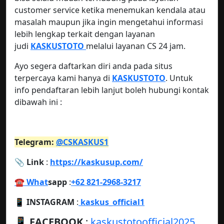
customer service ketika menemukan kendala atau
masalah maupun jika ingin mengetahui informasi
lebih lengkap terkait dengan layanan
judi
KASKUSTOTO
melalui layanan CS 24 jam.
Ayo segera daftarkan diri anda pada situs
terpercaya kami hanya di
KASKUSTOTO
. Untuk
info pendaftaran lebih lanjut boleh hubungi kontak
dibawah ini :
Telegram:
@CSKASKUS1
📎 Link
:
https://kaskusup.com/
☎️ What
sapp
:
+62 821-2968-3217
📱 INSTAGRAM
:
kaskus_official1
📱
FACEBOOK
:
kaskustotoofficial2025