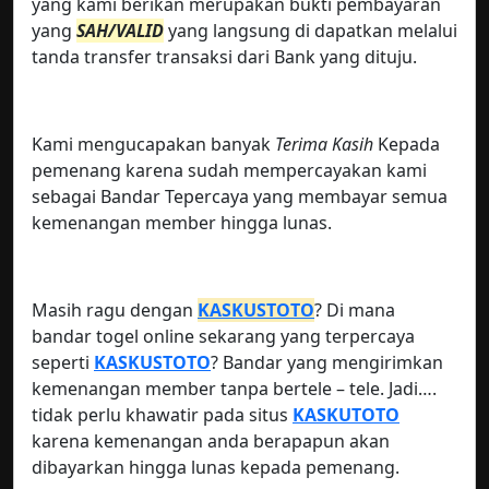
yang kami berikan merupakan bukti pembayaran
yang
SAH/VALID
yang langsung di dapatkan melalui
tanda transfer transaksi dari Bank yang dituju.
Kami mengucapakan banyak
Terima Kasih
Kepada
pemenang karena sudah mempercayakan kami
sebagai Bandar Tepercaya yang membayar semua
kemenangan member hingga lunas.
Masih ragu dengan
KASKUSTOTO
? Di mana
bandar togel online sekarang yang terpercaya
seperti
KASKUSTOTO
? Bandar yang mengirimkan
kemenangan member tanpa bertele – tele. Jadi….
tidak perlu khawatir pada situs
KASKUTOTO
karena kemenangan anda berapapun akan
dibayarkan hingga lunas kepada pemenang.