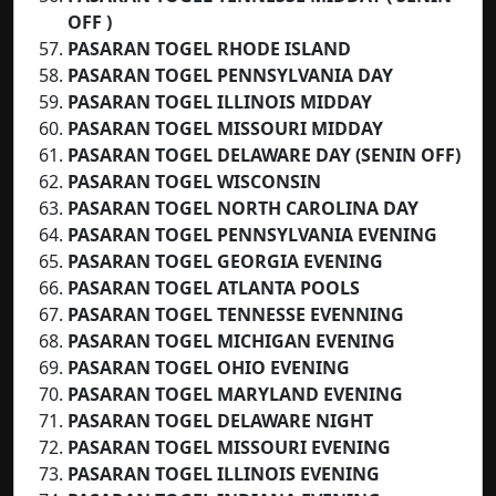
OFF )
PASARAN TOGEL RHODE ISLAND
PASARAN TOGEL PENNSYLVANIA DAY
PASARAN TOGEL ILLINOIS MIDDAY
PASARAN TOGEL MISSOURI MIDDAY
PASARAN TOGEL DELAWARE DAY (SENIN OFF)
PASARAN TOGEL WISCONSIN
PASARAN TOGEL NORTH CAROLINA DAY
PASARAN TOGEL PENNSYLVANIA EVENING
PASARAN TOGEL GEORGIA EVENING
PASARAN TOGEL ATLANTA POOLS
PASARAN TOGEL TENNESSE EVENNING
PASARAN TOGEL MICHIGAN EVENING
PASARAN TOGEL OHIO EVENING
PASARAN TOGEL MARYLAND EVENING
PASARAN TOGEL DELAWARE NIGHT
PASARAN TOGEL MISSOURI EVENING
PASARAN TOGEL ILLINOIS EVENING