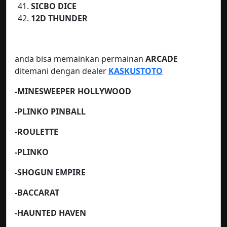
SICBO DICE
12D THUNDER
anda bisa memainkan permainan
ARCADE
ditemani dengan dealer
KASKUSTOTO
-MINESWEEPER HOLLYWOOD
-PLINKO PINBALL
-ROULETTE
-PLINKO
-SHOGUN EMPIRE
-BACCARAT
-HAUNTED HAVEN