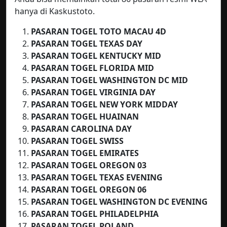
hanya di Kaskustoto.
PASARAN TOGEL TOTO MACAU
4D
PASARAN TOGEL TEXAS DAY
PASARAN TOGEL KENTUCKY MID
PASARAN TOGEL
FLORIDA MID
PASARAN TOGEL WASHINGTON DC MID
PASARAN TOGEL VIRGINIA DAY
PASARAN TOGEL NEW YORK MIDDAY
PASARAN TOGEL HUAINAN
PASARAN CAROLINA DAY
PASARAN TOGEL SWISS
PASARAN TOGEL EMIRATES
PASARAN TOGEL OREGON 03
PASARAN TOGEL TEXAS EVENING
PASARAN TOGEL OREGON 06
PASARAN TOGEL WASHINGTON DC EVENING
PASARAN TOGEL PHILADELPHIA
PASARAN TOGEL POLAND