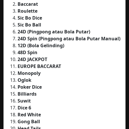
Baccarat
Roulette
Sic Bo Dice
Sic Bo Ball
24D (Pingpong atau Bola Putar)
24D Spin (Pingpong atau Bola Putar Manual)
12D (Bola Gelinding)
48D Spin
24D JACKPOT
EUROPE BACCARAT
Monopoly
Oglok
Poker Dice
Billiards
Suwit
Dice 6
Red White
Gong Ball
Head Tails