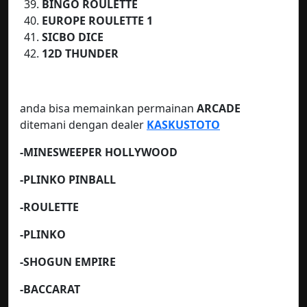
BINGO ROULETTE
EUROPE ROULETTE 1
SICBO DICE
12D THUNDER
anda bisa memainkan permainan
ARCADE
ditemani dengan dealer
KASKUSTOTO
-MINESWEEPER HOLLYWOOD
-PLINKO PINBALL
-ROULETTE
-PLINKO
-SHOGUN EMPIRE
-BACCARAT