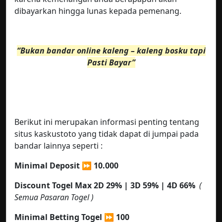
dibayarkan hingga lunas kepada pemenang.
“Bukan bandar online kaleng – kaleng bosku tapi
Pasti Bayar”
Berikut ini merupakan informasi penting tentang
situs kaskustoto yang tidak dapat di jumpai pada
bandar lainnya seperti :
Minimal Deposit ⏩ 10.000
Discount Togel Max 2D 29% | 3D 59% | 4D 66%
(
Semua Pasaran Togel )
Minimal Betting Togel
⏩ 100