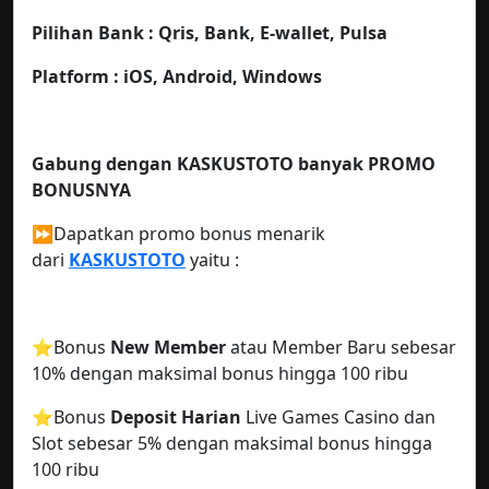
Pilihan Bank : Qris,
Bank, E-wallet, Pulsa
Platform :
iOS, Android, Windows
Gabung dengan KASKUSTOTO
banyak PROMO
BONUSNYA
⏩Dapatkan promo bonus menarik
dari
KASKUSTOTO
yaitu :
⭐️Bonus
New Member
atau Member Baru sebesar
10% dengan maksimal bonus hingga 100 ribu
⭐️Bonus
Deposit Harian
Live Games Casino dan
Slot sebesar 5% dengan maksimal bonus hingga
100 ribu