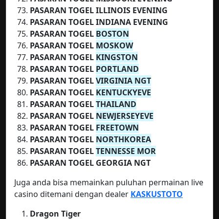
PASARAN TOGEL ILLINOIS EVENING
PASARAN TOGEL INDIANA EVENING
PASARAN TOGEL
BOSTON
PASARAN TOGEL
MOSKOW
PASARAN TOGEL
KINGSTON
PASARAN TOGEL
PORTLAND
PASARAN TOGEL
VIRGINIA NGT
PASARAN TOGEL
KENTUCKYEVE
PASARAN TOGEL
THAILAND
PASARAN TOGEL
NEWJERSEYEVE
PASARAN TOGEL
FREETOWN
PASARAN TOGEL
NORTHKOREA
PASARAN TOGEL
TENNESSE MOR
PASARAN TOGEL GEORGIA NGT
Juga anda bisa memainkan puluhan permainan live
casino ditemani dengan dealer
KASKUSTOTO
Dragon Tiger