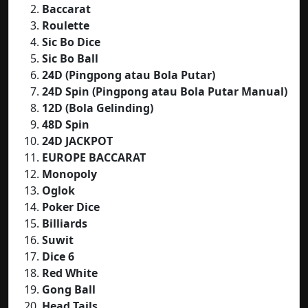
Baccarat
Roulette
Sic Bo Dice
Sic Bo Ball
24D (Pingpong atau Bola Putar)
24D Spin (Pingpong atau Bola Putar Manual)
12D (Bola Gelinding)
48D Spin
24D JACKPOT
EUROPE BACCARAT
Monopoly
Oglok
Poker Dice
Billiards
Suwit
Dice 6
Red White
Gong Ball
Head Tails