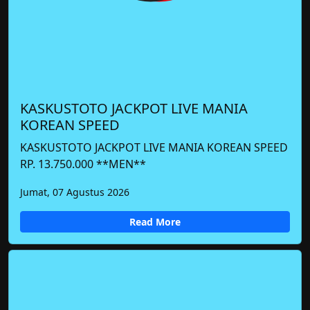
KASKUSTOTO JACKPOT LIVE MANIA
KOREAN SPEED
KASKUSTOTO JACKPOT LIVE MANIA KOREAN SPEED
RP. 13.750.000 **MEN**
Jumat, 07 Agustus 2026
Read More