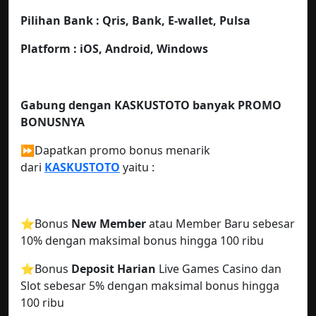
Pilihan Bank : Qris,
Bank, E-wallet, Pulsa
Platform :
iOS, Android, Windows
Gabung dengan KASKUSTOTO
banyak PROMO
BONUSNYA
⏩Dapatkan promo bonus menarik
dari
KASKUSTOTO
yaitu :
⭐️Bonus
New Member
atau Member Baru sebesar
10% dengan maksimal bonus hingga 100 ribu
⭐️Bonus
Deposit Harian
Live Games Casino dan
Slot sebesar 5% dengan maksimal bonus hingga
100 ribu