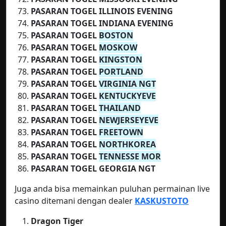
PASARAN TOGEL ILLINOIS EVENING
PASARAN TOGEL INDIANA EVENING
PASARAN TOGEL
BOSTON
PASARAN TOGEL
MOSKOW
PASARAN TOGEL
KINGSTON
PASARAN TOGEL
PORTLAND
PASARAN TOGEL
VIRGINIA NGT
PASARAN TOGEL
KENTUCKYEVE
PASARAN TOGEL
THAILAND
PASARAN TOGEL
NEWJERSEYEVE
PASARAN TOGEL
FREETOWN
PASARAN TOGEL
NORTHKOREA
PASARAN TOGEL
TENNESSE MOR
PASARAN TOGEL GEORGIA NGT
Juga anda bisa memainkan puluhan permainan live
casino ditemani dengan dealer
KASKUSTOTO
Dragon Tiger