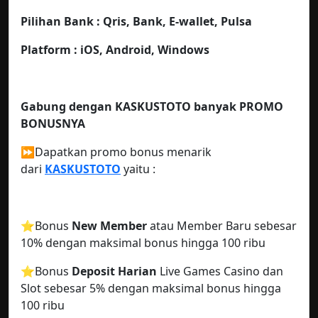
Pilihan Bank : Qris,
Bank, E-wallet, Pulsa
Platform :
iOS, Android, Windows
Gabung dengan KASKUSTOTO
banyak PROMO
BONUSNYA
⏩Dapatkan promo bonus menarik
dari
KASKUSTOTO
yaitu :
⭐️Bonus
New Member
atau Member Baru sebesar
10% dengan maksimal bonus hingga 100 ribu
⭐️Bonus
Deposit Harian
Live Games Casino dan
Slot sebesar 5% dengan maksimal bonus hingga
100 ribu