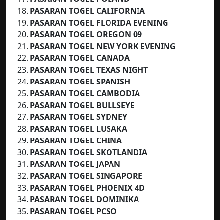
PASARAN TOGEL CALIFORNIA
PASARAN TOGEL FLORIDA EVENING
PASARAN TOGEL OREGON 09
PASARAN TOGEL NEW YORK EVENING
PASARAN TOGEL CANADA
PASARAN TOGEL
TEXAS NIGHT
PASARAN TOGEL
SPANISH
PASARAN TOGEL CAMBODIA
PASARAN TOGEL BULLSEYE
PASARAN TOGEL SYDNEY
PASARAN TOGEL LUSAKA
PASARAN TOGEL CHINA
PASARAN TOGEL SKOTLANDIA
PASARAN TOGEL JAPAN
PASARAN TOGEL SINGAPORE
PASARAN TOGEL PHOENIX 4D
PASARAN TOGEL DOMINIKA
PASARAN TOGEL PCSO