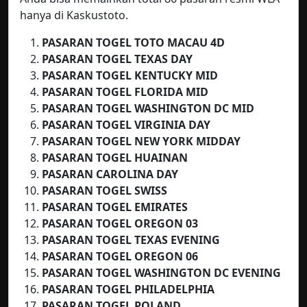
hanya di Kaskustoto.
PASARAN TOGEL TOTO MACAU
4D
PASARAN TOGEL TEXAS DAY
PASARAN TOGEL KENTUCKY MID
PASARAN TOGEL
FLORIDA MID
PASARAN TOGEL WASHINGTON DC MID
PASARAN TOGEL VIRGINIA DAY
PASARAN TOGEL NEW YORK MIDDAY
PASARAN TOGEL HUAINAN
PASARAN CAROLINA DAY
PASARAN TOGEL SWISS
PASARAN TOGEL EMIRATES
PASARAN TOGEL OREGON 03
PASARAN TOGEL TEXAS EVENING
PASARAN TOGEL OREGON 06
PASARAN TOGEL WASHINGTON DC EVENING
PASARAN TOGEL PHILADELPHIA
PASARAN TOGEL POLAND