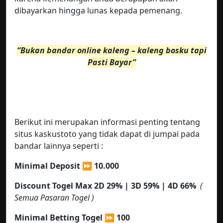
dibayarkan hingga lunas kepada pemenang.
“Bukan bandar online kaleng – kaleng bosku tapi
Pasti Bayar”
Berikut ini merupakan informasi penting tentang
situs kaskustoto yang tidak dapat di jumpai pada
bandar lainnya seperti :
Minimal Deposit ⏩ 10.000
Discount Togel Max 2D 29% | 3D 59% | 4D 66%
(
Semua Pasaran Togel )
Minimal Betting Togel
⏩ 100