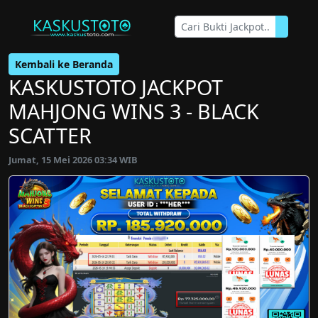
Kembali ke Beranda
KASKUSTOTO JACKPOT
MAHJONG WINS 3 - BLACK
SCATTER
Jumat, 15 Mei 2026 03:34 WIB