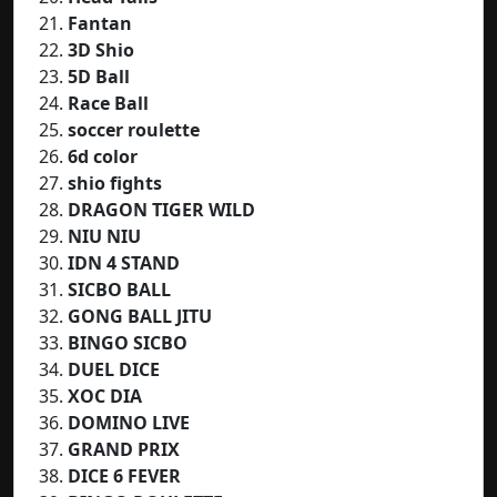
Fantan
3D Shio
5D Ball
Race Ball
soccer roulette
6d color
shio fights
DRAGON TIGER WILD
NIU NIU
IDN 4 STAND
SICBO BALL
GONG BALL JITU
BINGO SICBO
DUEL DICE
XOC DIA
DOMINO LIVE
GRAND PRIX
DICE 6 FEVER