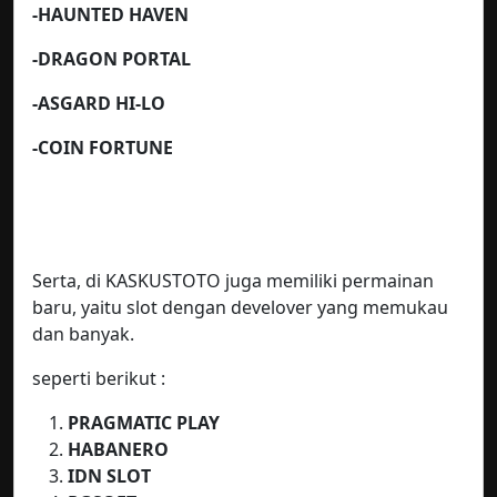
-HAUNTED HAVEN
-DRAGON PORTAL
-ASGARD HI-LO
-COIN FORTUNE
Serta, di KASKUSTOTO juga memiliki permainan
baru, yaitu slot dengan develover yang memukau
dan banyak.
seperti berikut :
PRAGMATIC PLAY
HABANERO
IDN SLOT