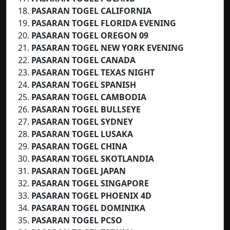
PASARAN TOGEL CALIFORNIA
PASARAN TOGEL FLORIDA EVENING
PASARAN TOGEL OREGON 09
PASARAN TOGEL NEW YORK EVENING
PASARAN TOGEL CANADA
PASARAN TOGEL
TEXAS NIGHT
PASARAN TOGEL
SPANISH
PASARAN TOGEL CAMBODIA
PASARAN TOGEL BULLSEYE
PASARAN TOGEL SYDNEY
PASARAN TOGEL LUSAKA
PASARAN TOGEL CHINA
PASARAN TOGEL SKOTLANDIA
PASARAN TOGEL JAPAN
PASARAN TOGEL SINGAPORE
PASARAN TOGEL PHOENIX 4D
PASARAN TOGEL DOMINIKA
PASARAN TOGEL PCSO