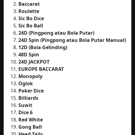
Baccarat
Roulette
Sic Bo Dice
Sic Bo Ball
24D (Pingpong atau Bola Putar)
24D Spin (Pingpong atau Bola Putar Manual)
12D (Bola Gelinding)
48D Spin
24D JACKPOT
EUROPE BACCARAT
Monopoly
Oglok
Poker Dice
Billiards
Suwit
Dice 6
Red White
Gong Ball
Head Tails