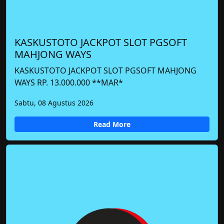
KASKUSTOTO JACKPOT SLOT PGSOFT
MAHJONG WAYS
KASKUSTOTO JACKPOT SLOT PGSOFT MAHJONG
WAYS RP. 13.000.000 **MAR*
Sabtu, 08 Agustus 2026
Read More