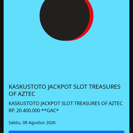
KASKUSTOTO JACKPOT SLOT TREASURES
OF AZTEC
KASKUSTOTO JACKPOT SLOT TREASURES OF AZTEC
RP. 20.400.000 **GAC*
Sabtu, 08 Agustus 2026