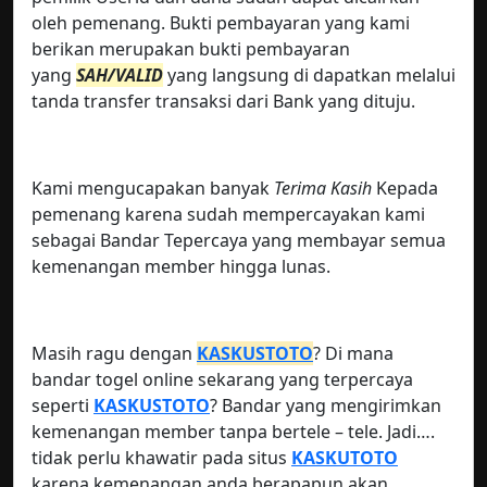
oleh pemenang. Bukti pembayaran yang kami
berikan merupakan bukti pembayaran
yang
SAH/VALID
yang langsung di dapatkan melalui
tanda transfer transaksi dari Bank yang dituju.
Kami mengucapakan banyak
Terima Kasih
Kepada
pemenang karena sudah mempercayakan kami
sebagai Bandar Tepercaya yang membayar semua
kemenangan member hingga lunas.
Masih ragu dengan
KASKUSTOTO
? Di mana
bandar togel online sekarang yang terpercaya
seperti
KASKUSTOTO
? Bandar yang mengirimkan
kemenangan member tanpa bertele – tele. Jadi….
tidak perlu khawatir pada situs
KASKUTOTO
karena kemenangan anda berapapun akan