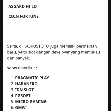
-ASGARD HI-LO
-COIN FORTUNE
Serta, di KASKUSTOTO juga memiliki permainan
baru, yaitu slot dengan develover yang memukau
dan banyak.
seperti berikut :
PRAGMATIC PLAY
HABANERO
IDN SLOT
PGSOFT
MICRO GAMING
GMW