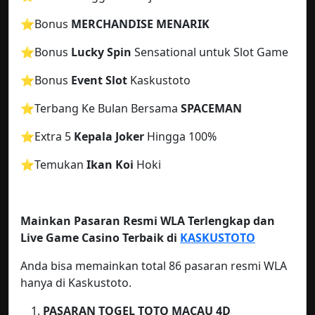
⭐️
Bonus
MERCHANDISE MENARIK
⭐️Bonus
Lucky Spin
Sensational untuk Slot Game
⭐️Bonus
Event Slot
Kaskustoto
⭐️Terbang Ke Bulan Bersama
SPACEMAN
⭐️Extra 5
Kepala Joker
Hingga 100%
⭐️Temukan
Ikan Koi
Hoki
Mainkan Pasaran Resmi WLA Terlengkap dan
Live Game Casino Terbaik di
KASKUSTOTO
Anda bisa memainkan total 86 pasaran resmi WLA
hanya di Kaskustoto.
PASARAN TOGEL TOTO MACAU
4D