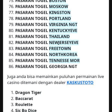
PASARAN TOGEL
BOSTON
PASARAN TOGEL
MOSKOW
PASARAN TOGEL
KINGSTON
PASARAN TOGEL
PORTLAND
PASARAN TOGEL
VIRGINIA NGT
PASARAN TOGEL
KENTUCKYEVE
PASARAN TOGEL
THAILAND
PASARAN TOGEL
NEWJERSEYEVE
PASARAN TOGEL
FREETOWN
PASARAN TOGEL
NORTHKOREA
PASARAN TOGEL
TENNESSE MOR
PASARAN TOGEL GEORGIA NGT
Juga anda bisa memainkan puluhan permainan live
casino ditemani dengan dealer
KASKUSTOTO
Dragon Tiger
Baccarat
Roulette
Sic Bo Dice