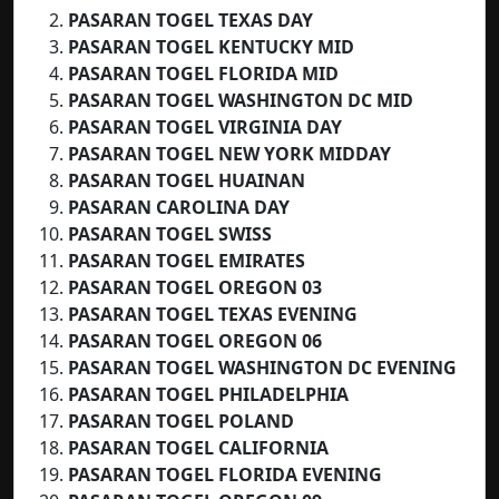
PASARAN TOGEL TEXAS DAY
PASARAN TOGEL KENTUCKY MID
PASARAN TOGEL
FLORIDA MID
PASARAN TOGEL WASHINGTON DC MID
PASARAN TOGEL VIRGINIA DAY
PASARAN TOGEL NEW YORK MIDDAY
PASARAN TOGEL HUAINAN
PASARAN CAROLINA DAY
PASARAN TOGEL SWISS
PASARAN TOGEL EMIRATES
PASARAN TOGEL OREGON 03
PASARAN TOGEL TEXAS EVENING
PASARAN TOGEL OREGON 06
PASARAN TOGEL WASHINGTON DC EVENING
PASARAN TOGEL PHILADELPHIA
PASARAN TOGEL POLAND
PASARAN TOGEL CALIFORNIA
PASARAN TOGEL FLORIDA EVENING