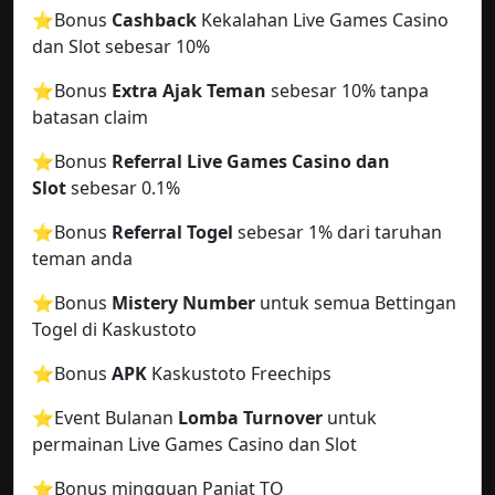
⭐️Bonus
Cashback
Kekalahan Live Games Casino
dan Slot sebesar 10%
⭐️Bonus
Extra Ajak Teman
sebesar 10% tanpa
batasan claim
⭐️Bonus
Referral Live Games Casino dan
Slot
sebesar 0.1%
⭐️Bonus
Referral Togel
sebesar 1% dari taruhan
teman anda
⭐️Bonus
Mistery Number
untuk semua Bettingan
Togel di Kaskustoto
⭐️Bonus
APK
Kaskustoto Freechips
⭐️Event Bulanan
Lomba Turnover
untuk
permainan Live Games Casino dan Slot
⭐️Bonus mingguan Panjat TO