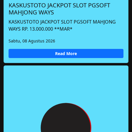
KASKUSTOTO JACKPOT SLOT PGSOFT
MAHJONG WAYS
KASKUSTOTO JACKPOT SLOT PGSOFT MAHJONG
WAYS RP. 13.000.000 **MAR*
Sabtu, 08 Agustus 2026
Read More