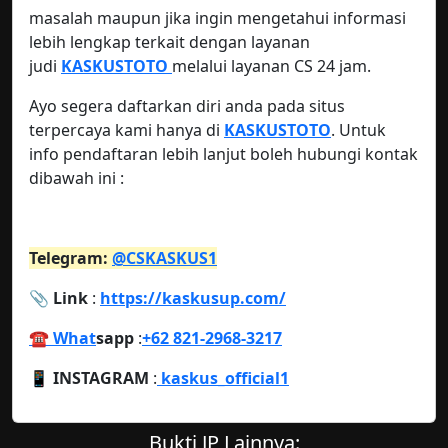
masalah maupun jika ingin mengetahui informasi
lebih lengkap terkait dengan layanan
judi
KASKUSTOTO
melalui layanan CS 24 jam.
Ayo segera daftarkan diri anda pada situs
terpercaya kami hanya di
KASKUSTOTO
. Untuk
info pendaftaran lebih lanjut boleh hubungi kontak
dibawah ini :
Telegram:
@CSKASKUS1
📎 Link
:
https://kaskusup.com/
☎️ What
sapp
:
+62 821-2968-3217
📱 INSTAGRAM
:
kaskus_official1
Bukti JP Lainnya: