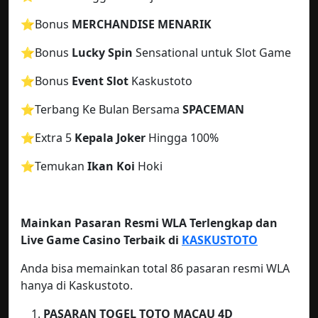
⭐️
Bonus
MERCHANDISE MENARIK
⭐️Bonus
Lucky Spin
Sensational untuk Slot Game
⭐️Bonus
Event Slot
Kaskustoto
⭐️Terbang Ke Bulan Bersama
SPACEMAN
⭐️Extra 5
Kepala Joker
Hingga 100%
⭐️Temukan
Ikan Koi
Hoki
Mainkan Pasaran Resmi WLA Terlengkap dan
Live Game Casino Terbaik di
KASKUSTOTO
Anda bisa memainkan total 86 pasaran resmi WLA
hanya di Kaskustoto.
PASARAN TOGEL TOTO MACAU
4D