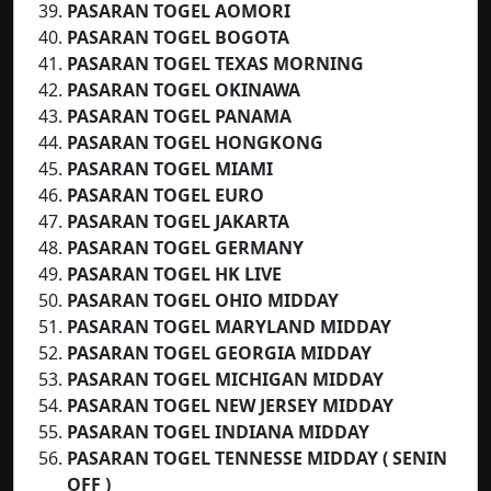
PASARAN TOGEL AOMORI
PASARAN TOGEL BOGOTA
PASARAN TOGEL TEXAS MORNING
PASARAN TOGEL OKINAWA
PASARAN TOGEL PANAMA
PASARAN TOGEL HONGKONG
PASARAN TOGEL MIAMI
PASARAN TOGEL EURO
PASARAN TOGEL
JAKARTA
PASARAN TOGEL GERMANY
PASARAN TOGEL HK LIVE
PASARAN TOGEL OHIO MIDDAY
PASARAN TOGEL MARYLAND MIDDAY
PASARAN TOGEL GEORGIA MIDDAY
PASARAN TOGEL MICHIGAN MIDDAY
PASARAN TOGEL NEW JERSEY MIDDAY
PASARAN TOGEL INDIANA MIDDAY
PASARAN TOGEL TENNESSE MIDDAY ( SENIN
OFF )