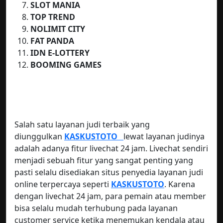
SLOT MANIA
TOP TREND
NOLIMIT CITY
FAT PANDA
IDN E-LOTTERY
BOOMING GAMES
Salah satu layanan judi terbaik yang
diunggulkan
KASKUSTOTO
lewat layanan judinya
adalah adanya fitur livechat 24 jam. Livechat sendiri
menjadi sebuah fitur yang sangat penting yang
pasti selalu disediakan situs penyedia layanan judi
online terpercaya seperti
KASKUSTOTO
. Karena
dengan livechat 24 jam, para pemain atau member
bisa selalu mudah terhubung pada layanan
customer service ketika menemukan kendala atau