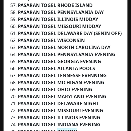
PASARAN TOGEL RHODE ISLAND
PASARAN TOGEL PENNSYLVANIA DAY
PASARAN TOGEL ILLINOIS MIDDAY
PASARAN TOGEL MISSOURI MIDDAY
PASARAN TOGEL DELAWARE DAY (SENIN OFF)
PASARAN TOGEL WISCONSIN
PASARAN TOGEL NORTH CAROLINA DAY
PASARAN TOGEL PENNSYLVANIA EVENING
PASARAN TOGEL GEORGIA EVENING
PASARAN TOGEL ATLANTA POOLS
PASARAN TOGEL TENNESSE EVENNING
PASARAN TOGEL MICHIGAN EVENING
PASARAN TOGEL OHIO EVENING
PASARAN TOGEL MARYLAND EVENING
PASARAN TOGEL DELAWARE NIGHT
PASARAN TOGEL MISSOURI EVENING
PASARAN TOGEL ILLINOIS EVENING
PASARAN TOGEL INDIANA EVENING