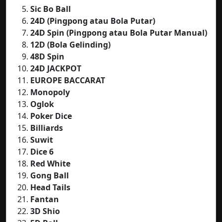
Sic Bo Ball
24D (Pingpong atau Bola Putar)
24D Spin (Pingpong atau Bola Putar Manual)
12D (Bola Gelinding)
48D Spin
24D JACKPOT
EUROPE BACCARAT
Monopoly
Oglok
Poker Dice
Billiards
Suwit
Dice 6
Red White
Gong Ball
Head Tails
Fantan
3D Shio