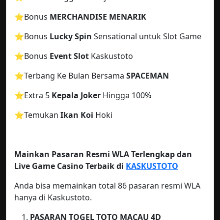
⭐️
Bonus
MERCHANDISE MENARIK
⭐️Bonus
Lucky Spin
Sensational untuk Slot Game
⭐️Bonus
Event Slot
Kaskustoto
⭐️Terbang Ke Bulan Bersama
SPACEMAN
⭐️Extra 5
Kepala Joker
Hingga 100%
⭐️Temukan
Ikan Koi
Hoki
Mainkan Pasaran Resmi WLA Terlengkap dan
Live Game Casino Terbaik di
KASKUSTOTO
Anda bisa memainkan total 86 pasaran resmi WLA
hanya di Kaskustoto.
PASARAN TOGEL TOTO MACAU
4D