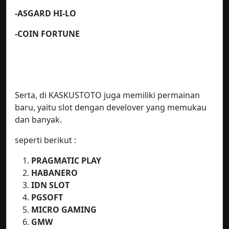
-ASGARD HI-LO
-COIN FORTUNE
Serta, di KASKUSTOTO juga memiliki permainan
baru, yaitu slot dengan develover yang memukau
dan banyak.
seperti berikut :
PRAGMATIC PLAY
HABANERO
IDN SLOT
PGSOFT
MICRO GAMING
GMW