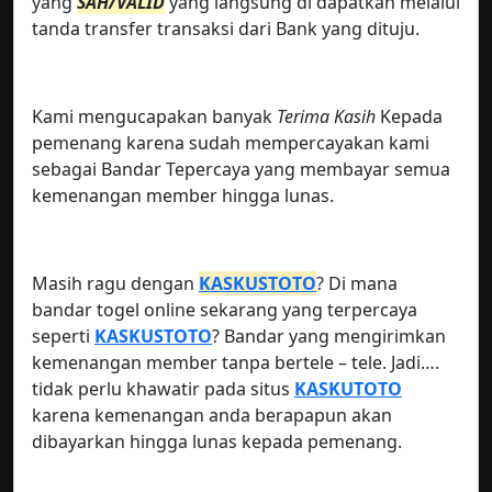
yang
SAH/VALID
yang langsung di dapatkan melalui
tanda transfer transaksi dari Bank yang dituju.
Kami mengucapakan banyak
Terima Kasih
Kepada
pemenang karena sudah mempercayakan kami
sebagai Bandar Tepercaya yang membayar semua
kemenangan member hingga lunas.
Masih ragu dengan
KASKUSTOTO
? Di mana
bandar togel online sekarang yang terpercaya
seperti
KASKUSTOTO
? Bandar yang mengirimkan
kemenangan member tanpa bertele – tele. Jadi….
tidak perlu khawatir pada situs
KASKUTOTO
karena kemenangan anda berapapun akan
dibayarkan hingga lunas kepada pemenang.