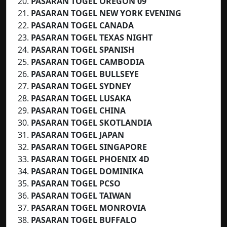
PASARAN TOGEL OREGON 09
PASARAN TOGEL NEW YORK EVENING
PASARAN TOGEL CANADA
PASARAN TOGEL
TEXAS NIGHT
PASARAN TOGEL
SPANISH
PASARAN TOGEL CAMBODIA
PASARAN TOGEL BULLSEYE
PASARAN TOGEL SYDNEY
PASARAN TOGEL LUSAKA
PASARAN TOGEL CHINA
PASARAN TOGEL SKOTLANDIA
PASARAN TOGEL JAPAN
PASARAN TOGEL SINGAPORE
PASARAN TOGEL PHOENIX 4D
PASARAN TOGEL DOMINIKA
PASARAN TOGEL PCSO
PASARAN TOGEL TAIWAN
PASARAN TOGEL MONROVIA
PASARAN TOGEL BUFFALO