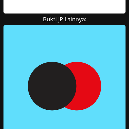
Bukti JP Lainnya: