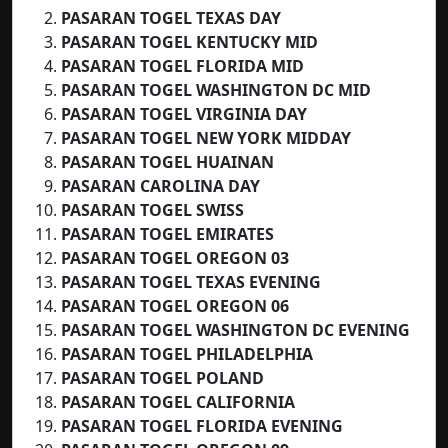
PASARAN TOGEL TEXAS DAY
PASARAN TOGEL KENTUCKY MID
PASARAN TOGEL
FLORIDA MID
PASARAN TOGEL WASHINGTON DC MID
PASARAN TOGEL VIRGINIA DAY
PASARAN TOGEL NEW YORK MIDDAY
PASARAN TOGEL HUAINAN
PASARAN CAROLINA DAY
PASARAN TOGEL SWISS
PASARAN TOGEL EMIRATES
PASARAN TOGEL OREGON 03
PASARAN TOGEL TEXAS EVENING
PASARAN TOGEL OREGON 06
PASARAN TOGEL WASHINGTON DC EVENING
PASARAN TOGEL PHILADELPHIA
PASARAN TOGEL POLAND
PASARAN TOGEL CALIFORNIA
PASARAN TOGEL FLORIDA EVENING