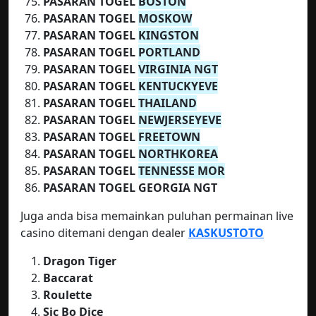
PASARAN TOGEL
BOSTON
PASARAN TOGEL
MOSKOW
PASARAN TOGEL
KINGSTON
PASARAN TOGEL
PORTLAND
PASARAN TOGEL
VIRGINIA NGT
PASARAN TOGEL
KENTUCKYEVE
PASARAN TOGEL
THAILAND
PASARAN TOGEL
NEWJERSEYEVE
PASARAN TOGEL
FREETOWN
PASARAN TOGEL
NORTHKOREA
PASARAN TOGEL
TENNESSE MOR
PASARAN TOGEL GEORGIA NGT
Juga anda bisa memainkan puluhan permainan live
casino ditemani dengan dealer
KASKUSTOTO
Dragon Tiger
Baccarat
Roulette
Sic Bo Dice