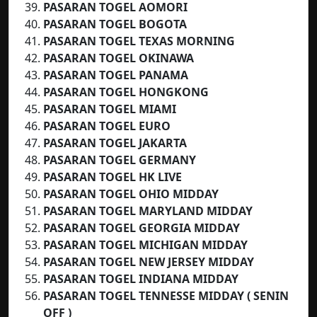
PASARAN TOGEL AOMORI
PASARAN TOGEL BOGOTA
PASARAN TOGEL TEXAS MORNING
PASARAN TOGEL OKINAWA
PASARAN TOGEL PANAMA
PASARAN TOGEL HONGKONG
PASARAN TOGEL MIAMI
PASARAN TOGEL EURO
PASARAN TOGEL
JAKARTA
PASARAN TOGEL GERMANY
PASARAN TOGEL HK LIVE
PASARAN TOGEL OHIO MIDDAY
PASARAN TOGEL MARYLAND MIDDAY
PASARAN TOGEL GEORGIA MIDDAY
PASARAN TOGEL MICHIGAN MIDDAY
PASARAN TOGEL NEW JERSEY MIDDAY
PASARAN TOGEL INDIANA MIDDAY
PASARAN TOGEL TENNESSE MIDDAY ( SENIN
OFF )