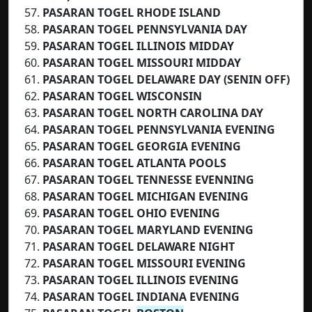
PASARAN TOGEL RHODE ISLAND
PASARAN TOGEL PENNSYLVANIA DAY
PASARAN TOGEL ILLINOIS MIDDAY
PASARAN TOGEL MISSOURI MIDDAY
PASARAN TOGEL DELAWARE DAY (SENIN OFF)
PASARAN TOGEL WISCONSIN
PASARAN TOGEL NORTH CAROLINA DAY
PASARAN TOGEL PENNSYLVANIA EVENING
PASARAN TOGEL GEORGIA EVENING
PASARAN TOGEL ATLANTA POOLS
PASARAN TOGEL TENNESSE EVENNING
PASARAN TOGEL MICHIGAN EVENING
PASARAN TOGEL OHIO EVENING
PASARAN TOGEL MARYLAND EVENING
PASARAN TOGEL DELAWARE NIGHT
PASARAN TOGEL MISSOURI EVENING
PASARAN TOGEL ILLINOIS EVENING
PASARAN TOGEL INDIANA EVENING