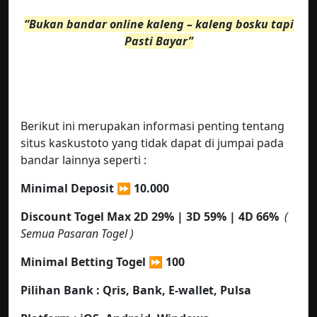
“Bukan bandar online kaleng – kaleng bosku tapi
Pasti Bayar”
Berikut ini merupakan informasi penting tentang
situs kaskustoto yang tidak dapat di jumpai pada
bandar lainnya seperti :
Minimal Deposit ⏩ 10.000
Discount Togel Max 2D 29% | 3D 59% | 4D 66%
(
Semua Pasaran Togel )
Minimal Betting Togel
⏩ 100
Pilihan Bank : Qris,
Bank, E-wallet, Pulsa