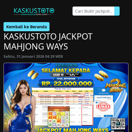
Kembali ke Beranda
KASKUSTOTO JACKPOT
MAHJONG WAYS
Sabtu, 31 Januari 2026 04:29 WIB