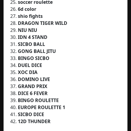
soccer roulette
6d color
shio fights
DRAGON TIGER WILD
NIU NIU
IDN 4 STAND
SICBO BALL
GONG BALL JITU
BINGO SICBO
DUEL DICE
XOC DIA
DOMINO LIVE
GRAND PRIX
DICE 6 FEVER
BINGO ROULETTE
EUROPE ROULETTE 1
SICBO DICE
12D THUNDER