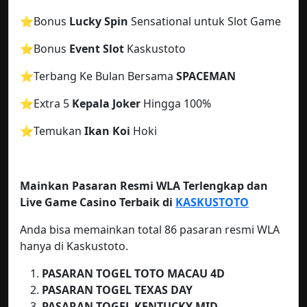
⭐️Bonus
Lucky Spin
Sensational untuk Slot Game
⭐️Bonus
Event Slot
Kaskustoto
⭐️Terbang Ke Bulan Bersama
SPACEMAN
⭐️Extra 5
Kepala Joker
Hingga 100%
⭐️Temukan
Ikan Koi
Hoki
Mainkan Pasaran Resmi WLA Terlengkap dan
Live Game Casino Terbaik di
KASKUSTOTO
Anda bisa memainkan total 86 pasaran resmi WLA
hanya di Kaskustoto.
PASARAN TOGEL TOTO MACAU
4D
PASARAN TOGEL TEXAS DAY
PASARAN TOGEL KENTUCKY MID