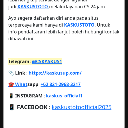
judi
KASKUSTOTO
melalui layanan CS 24 jam.
Ayo segera daftarkan diri anda pada situs
terpercaya kami hanya di
KASKUSTOTO
. Untuk
info pendaftaran lebih lanjut boleh hubungi kontak
dibawah ini :
Telegram:
@CSKASKUS1
📎 Link
:
https://kaskusup.com/
☎️ What
sapp
:
+62 821-2968-3217
📱 INSTAGRAM
:
kaskus_official1
📱
FACEBOOK
:
kaskustotoofficial2025