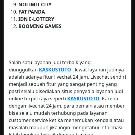
NOLIMIT CITY
FAT PANDA
IDN E-LOTTERY
BOOMING GAMES
Salah satu layanan judi terbaik yang
diunggulkan
KASKUSTOTO
lewat layanan judinya
adalah adanya fitur livechat 24 jam. Livechat sendiri
menjadi sebuah fitur yang sangat penting yang
pasti selalu disediakan situs penyedia layanan judi
online terpercaya seperti
KASKUSTOTO
. Karena
dengan livechat 24 jam, para pemain atau member
bisa selalu mudah terhubung pada layanan
customer service ketika menemukan kendala atau
masalah maupun jika ingin mengetahui informasi
lebih lengkap terkait dengan layanan