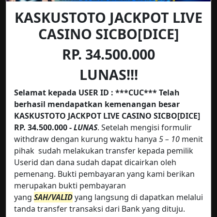
KASKUSTOTO JACKPOT LIVE
CASINO SICBO[DICE]
RP. 34.500.000
LUNAS!!!
Selamat kepada USER ID : ***CUC*** Telah
berhasil mendapatkan kemenangan besar
KASKUSTOTO JACKPOT LIVE CASINO SICBO[DICE]
RP. 34.500.000 -
LUNAS
. Setelah mengisi formulir
withdraw dengan kurung waktu hanya
5 – 10
menit
pihak
sudah melakukan transfer kepada pemilik
Userid dan dana sudah dapat dicairkan oleh
pemenang. Bukti pembayaran yang kami berikan
merupakan bukti pembayaran
yang
SAH/VALID
yang langsung di dapatkan melalui
tanda transfer transaksi dari Bank yang dituju.