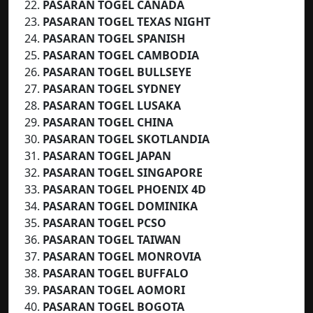
PASARAN TOGEL CANADA
PASARAN TOGEL
TEXAS NIGHT
PASARAN TOGEL
SPANISH
PASARAN TOGEL CAMBODIA
PASARAN TOGEL BULLSEYE
PASARAN TOGEL SYDNEY
PASARAN TOGEL LUSAKA
PASARAN TOGEL CHINA
PASARAN TOGEL SKOTLANDIA
PASARAN TOGEL JAPAN
PASARAN TOGEL SINGAPORE
PASARAN TOGEL PHOENIX 4D
PASARAN TOGEL DOMINIKA
PASARAN TOGEL PCSO
PASARAN TOGEL TAIWAN
PASARAN TOGEL MONROVIA
PASARAN TOGEL BUFFALO
PASARAN TOGEL AOMORI
PASARAN TOGEL BOGOTA