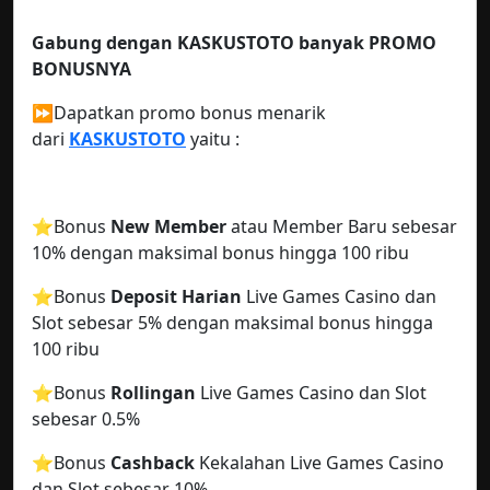
Gabung dengan KASKUSTOTO
banyak PROMO
BONUSNYA
⏩Dapatkan promo bonus menarik
dari
KASKUSTOTO
yaitu :
⭐️Bonus
New Member
atau Member Baru sebesar
10% dengan maksimal bonus hingga 100 ribu
⭐️Bonus
Deposit Harian
Live Games Casino dan
Slot sebesar 5% dengan maksimal bonus hingga
100 ribu
⭐️Bonus
Rollingan
Live Games Casino dan Slot
sebesar 0.5%
⭐️Bonus
Cashback
Kekalahan Live Games Casino
dan Slot sebesar 10%