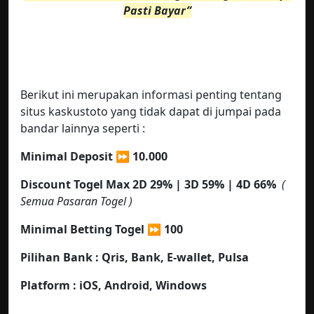
Pasti Bayar”
Berikut ini merupakan informasi penting tentang
situs kaskustoto yang tidak dapat di jumpai pada
bandar lainnya seperti :
Minimal Deposit ⏩ 10.000
Discount Togel Max 2D 29% | 3D 59% | 4D 66%
(
Semua Pasaran Togel )
Minimal Betting Togel
⏩ 100
Pilihan Bank : Qris,
Bank, E-wallet, Pulsa
Platform :
iOS, Android, Windows