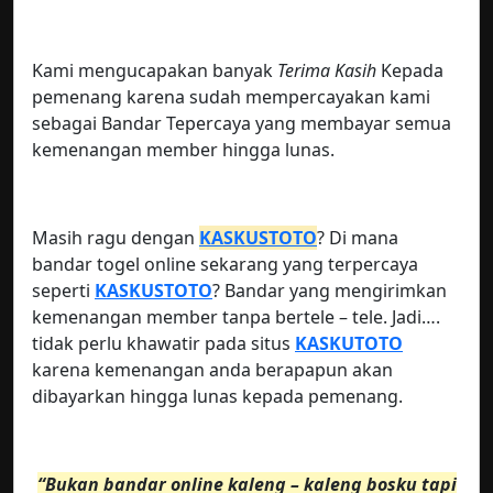
Kami mengucapakan banyak
Terima Kasih
Kepada
pemenang karena sudah mempercayakan kami
sebagai Bandar Tepercaya yang membayar semua
kemenangan member hingga lunas.
Masih ragu dengan
KASKUSTOTO
? Di mana
bandar togel online sekarang yang terpercaya
seperti
KASKUSTOTO
? Bandar yang mengirimkan
kemenangan member tanpa bertele – tele. Jadi….
tidak perlu khawatir pada situs
KASKUTOTO
karena kemenangan anda berapapun akan
dibayarkan hingga lunas kepada pemenang.
“Bukan bandar online kaleng – kaleng bosku tapi