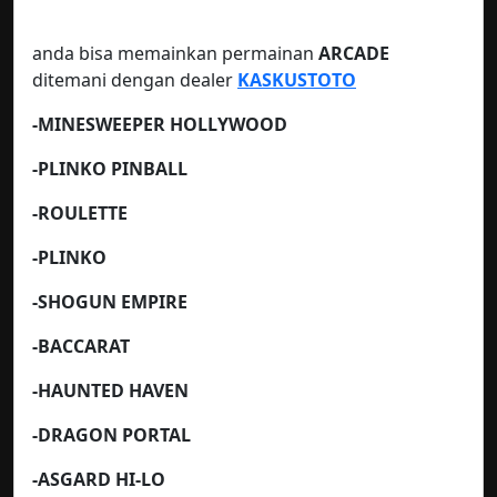
anda bisa memainkan permainan
ARCADE
ditemani dengan dealer
KASKUSTOTO
-MINESWEEPER HOLLYWOOD
-PLINKO PINBALL
-ROULETTE
-PLINKO
-SHOGUN EMPIRE
-BACCARAT
-HAUNTED HAVEN
-DRAGON PORTAL
-ASGARD HI-LO