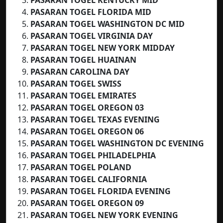
PASARAN TOGEL
FLORIDA MID
PASARAN TOGEL WASHINGTON DC MID
PASARAN TOGEL VIRGINIA DAY
PASARAN TOGEL NEW YORK MIDDAY
PASARAN TOGEL HUAINAN
PASARAN CAROLINA DAY
PASARAN TOGEL SWISS
PASARAN TOGEL EMIRATES
PASARAN TOGEL OREGON 03
PASARAN TOGEL TEXAS EVENING
PASARAN TOGEL OREGON 06
PASARAN TOGEL WASHINGTON DC EVENING
PASARAN TOGEL PHILADELPHIA
PASARAN TOGEL POLAND
PASARAN TOGEL CALIFORNIA
PASARAN TOGEL FLORIDA EVENING
PASARAN TOGEL OREGON 09
PASARAN TOGEL NEW YORK EVENING