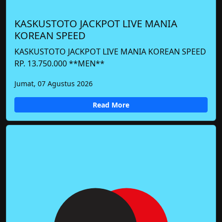
KASKUSTOTO JACKPOT LIVE MANIA
KOREAN SPEED
KASKUSTOTO JACKPOT LIVE MANIA KOREAN SPEED
RP. 13.750.000 **MEN**
Jumat, 07 Agustus 2026
Read More