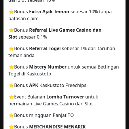
⭐️Bonus
Extra Ajak Teman
sebesar 10% tanpa
batasan claim
⭐️Bonus
Referral Live Games Casino dan
Slot
sebesar 0.1%
⭐️Bonus
Referral Togel
sebesar 1% dari taruhan
teman anda
⭐️Bonus
Mistery Number
untuk semua Bettingan
Togel di Kaskustoto
⭐️Bonus
APK
Kaskustoto Freechips
⭐️Event Bulanan
Lomba Turnover
untuk
permainan Live Games Casino dan Slot
⭐️Bonus mingguan Panjat TO
⭐️
Bonus
MERCHANDISE MENARIK