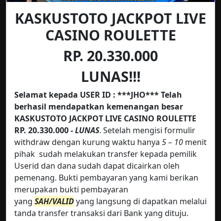
KASKUSTOTO JACKPOT LIVE
CASINO ROULETTE
RP. 20.330.000
LUNAS!!!
Selamat kepada USER ID : ***JHO*** Telah
berhasil mendapatkan kemenangan besar
KASKUSTOTO JACKPOT LIVE CASINO ROULETTE
RP. 20.330.000 -
LUNAS
. Setelah mengisi formulir
withdraw dengan kurung waktu hanya
5 – 10
menit
pihak
sudah melakukan transfer kepada pemilik
Userid dan dana sudah dapat dicairkan oleh
pemenang. Bukti pembayaran yang kami berikan
merupakan bukti pembayaran
yang
SAH/VALID
yang langsung di dapatkan melalui
tanda transfer transaksi dari Bank yang dituju.