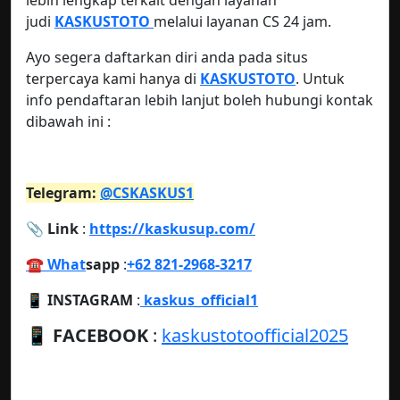
judi
KASKUSTOTO
melalui layanan CS 24 jam.
Ayo segera daftarkan diri anda pada situs
terpercaya kami hanya di
KASKUSTOTO
. Untuk
info pendaftaran lebih lanjut boleh hubungi kontak
dibawah ini :
Telegram:
@CSKASKUS1
📎 Link
:
https://kaskusup.com/
☎️ What
sapp
:
+62 821-2968-3217
📱 INSTAGRAM
:
kaskus_official1
📱
FACEBOOK
:
kaskustotoofficial2025