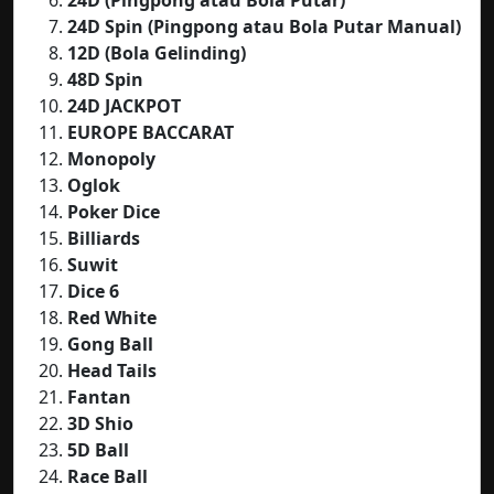
24D Spin (Pingpong atau Bola Putar Manual)
12D (Bola Gelinding)
48D Spin
24D JACKPOT
EUROPE BACCARAT
Monopoly
Oglok
Poker Dice
Billiards
Suwit
Dice 6
Red White
Gong Ball
Head Tails
Fantan
3D Shio
5D Ball
Race Ball