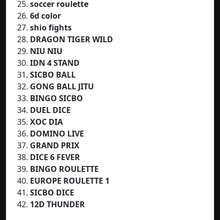
soccer roulette
6d color
shio fights
DRAGON TIGER WILD
NIU NIU
IDN 4 STAND
SICBO BALL
GONG BALL JITU
BINGO SICBO
DUEL DICE
XOC DIA
DOMINO LIVE
GRAND PRIX
DICE 6 FEVER
BINGO ROULETTE
EUROPE ROULETTE 1
SICBO DICE
12D THUNDER