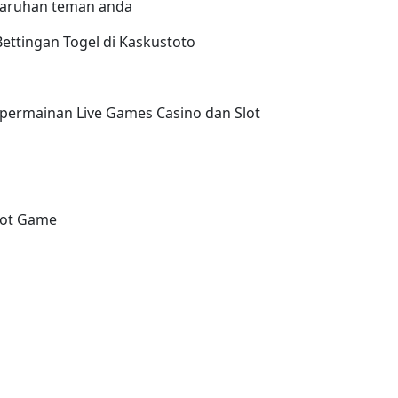
taruhan teman anda
ttingan Togel di Kaskustoto
permainan Live Games Casino dan Slot
lot Game