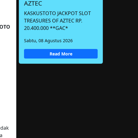
AZTEC
KASKUSTOTO JACKPOT SLOT
TREASURES OF AZTEC RP.
TOTO
20.400.000 **GAC*
Sabtu, 08 Agustus 2026
Read More
idak
a