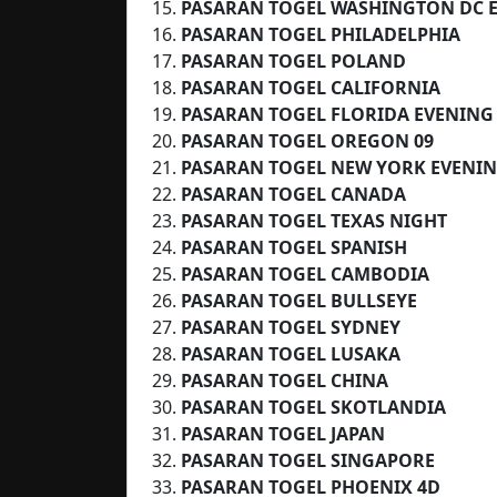
PASARAN TOGEL WASHINGTON DC 
PASARAN TOGEL PHILADELPHIA
PASARAN TOGEL POLAND
PASARAN TOGEL CALIFORNIA
PASARAN TOGEL FLORIDA EVENING
PASARAN TOGEL OREGON 09
PASARAN TOGEL NEW YORK EVENI
PASARAN TOGEL CANADA
PASARAN TOGEL
TEXAS NIGHT
PASARAN TOGEL
SPANISH
PASARAN TOGEL CAMBODIA
PASARAN TOGEL BULLSEYE
PASARAN TOGEL SYDNEY
PASARAN TOGEL LUSAKA
PASARAN TOGEL CHINA
PASARAN TOGEL SKOTLANDIA
PASARAN TOGEL JAPAN
PASARAN TOGEL SINGAPORE
PASARAN TOGEL PHOENIX 4D