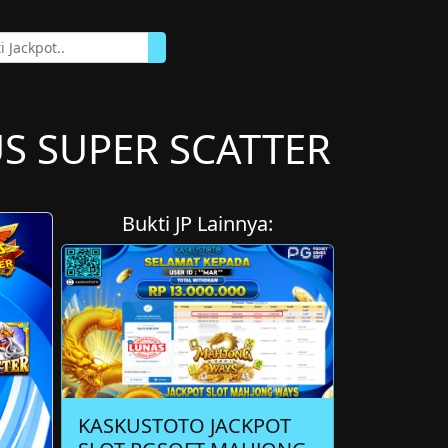
S SUPER SCATTER
Bukti JP Lainnya:
KASKUSTOTO JACKPOT