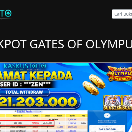
KPOT GATES OF OLYMPU