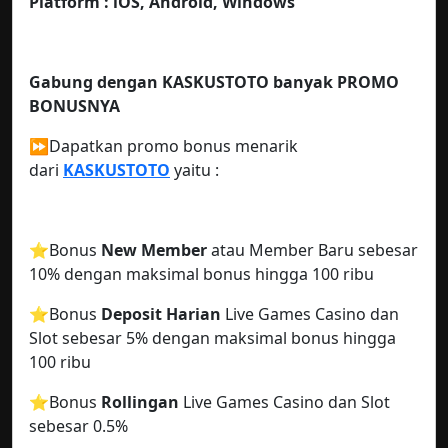
Platform :
iOS, Android, Windows
Gabung dengan KASKUSTOTO
banyak PROMO
BONUSNYA
⏩Dapatkan promo bonus menarik
dari
KASKUSTOTO
yaitu :
⭐️Bonus
New Member
atau Member Baru sebesar
10% dengan maksimal bonus hingga 100 ribu
⭐️Bonus
Deposit Harian
Live Games Casino dan
Slot sebesar 5% dengan maksimal bonus hingga
100 ribu
⭐️Bonus
Rollingan
Live Games Casino dan Slot
sebesar 0.5%