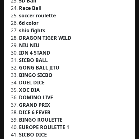
5D Ball
Race Ball
soccer roulette
6d color
shio fights
DRAGON TIGER WILD
NIU NIU
IDN 4 STAND
SICBO BALL
GONG BALL JITU
BINGO SICBO
DUEL DICE
XOC DIA
DOMINO LIVE
GRAND PRIX
DICE 6 FEVER
BINGO ROULETTE
EUROPE ROULETTE 1
SICBO DICE