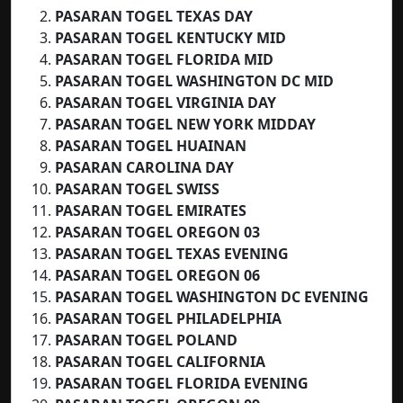
PASARAN TOGEL TEXAS DAY
PASARAN TOGEL KENTUCKY MID
PASARAN TOGEL
FLORIDA MID
PASARAN TOGEL WASHINGTON DC MID
PASARAN TOGEL VIRGINIA DAY
PASARAN TOGEL NEW YORK MIDDAY
PASARAN TOGEL HUAINAN
PASARAN CAROLINA DAY
PASARAN TOGEL SWISS
PASARAN TOGEL EMIRATES
PASARAN TOGEL OREGON 03
PASARAN TOGEL TEXAS EVENING
PASARAN TOGEL OREGON 06
PASARAN TOGEL WASHINGTON DC EVENING
PASARAN TOGEL PHILADELPHIA
PASARAN TOGEL POLAND
PASARAN TOGEL CALIFORNIA
PASARAN TOGEL FLORIDA EVENING