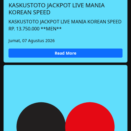
KASKUSTOTO JACKPOT LIVE MANIA
KOREAN SPEED
KASKUSTOTO JACKPOT LIVE MANIA KOREAN SPEED
RP. 13.750.000 **MEN**
Jumat, 07 Agustus 2026
Read More