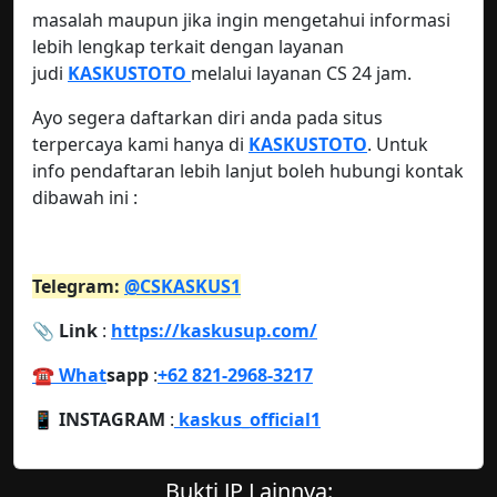
masalah maupun jika ingin mengetahui informasi
lebih lengkap terkait dengan layanan
judi
KASKUSTOTO
melalui layanan CS 24 jam.
Ayo segera daftarkan diri anda pada situs
terpercaya kami hanya di
KASKUSTOTO
. Untuk
info pendaftaran lebih lanjut boleh hubungi kontak
dibawah ini :
Telegram:
@CSKASKUS1
📎 Link
:
https://kaskusup.com/
☎️ What
sapp
:
+62 821-2968-3217
📱 INSTAGRAM
:
kaskus_official1
Bukti JP Lainnya: