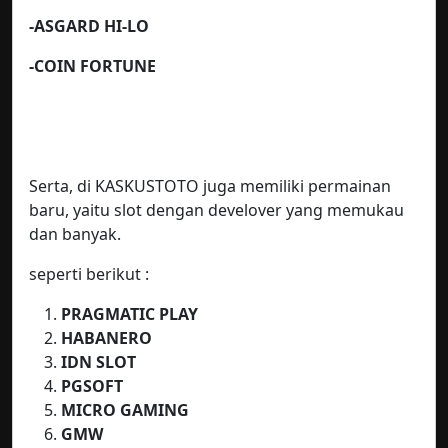
-ASGARD HI-LO
-COIN FORTUNE
Serta, di KASKUSTOTO juga memiliki permainan
baru, yaitu slot dengan develover yang memukau
dan banyak.
seperti berikut :
PRAGMATIC PLAY
HABANERO
IDN SLOT
PGSOFT
MICRO GAMING
GMW