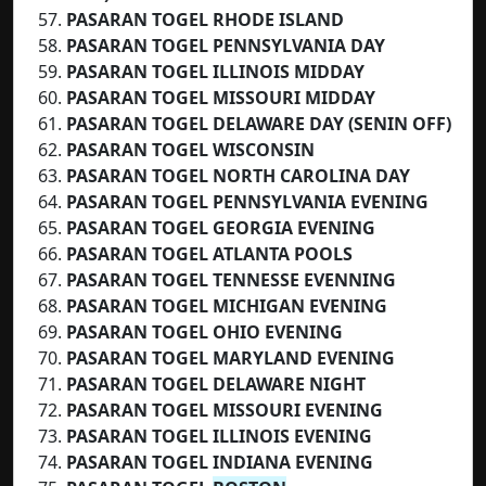
PASARAN TOGEL RHODE ISLAND
PASARAN TOGEL PENNSYLVANIA DAY
PASARAN TOGEL ILLINOIS MIDDAY
PASARAN TOGEL MISSOURI MIDDAY
PASARAN TOGEL DELAWARE DAY (SENIN OFF)
PASARAN TOGEL WISCONSIN
PASARAN TOGEL NORTH CAROLINA DAY
PASARAN TOGEL PENNSYLVANIA EVENING
PASARAN TOGEL GEORGIA EVENING
PASARAN TOGEL ATLANTA POOLS
PASARAN TOGEL TENNESSE EVENNING
PASARAN TOGEL MICHIGAN EVENING
PASARAN TOGEL OHIO EVENING
PASARAN TOGEL MARYLAND EVENING
PASARAN TOGEL DELAWARE NIGHT
PASARAN TOGEL MISSOURI EVENING
PASARAN TOGEL ILLINOIS EVENING
PASARAN TOGEL INDIANA EVENING