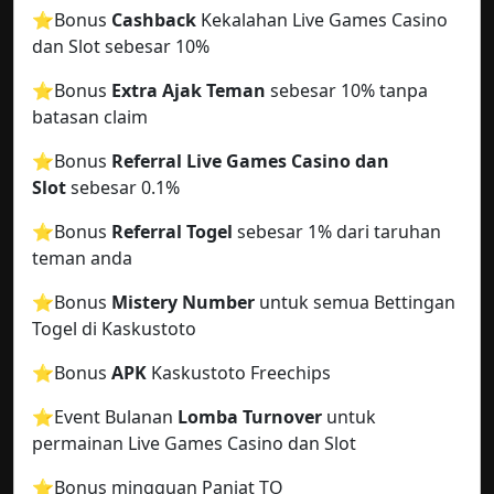
⭐️Bonus
Cashback
Kekalahan Live Games Casino
dan Slot sebesar 10%
⭐️Bonus
Extra Ajak Teman
sebesar 10% tanpa
batasan claim
⭐️Bonus
Referral Live Games Casino dan
Slot
sebesar 0.1%
⭐️Bonus
Referral Togel
sebesar 1% dari taruhan
teman anda
⭐️Bonus
Mistery Number
untuk semua Bettingan
Togel di Kaskustoto
⭐️Bonus
APK
Kaskustoto Freechips
⭐️Event Bulanan
Lomba Turnover
untuk
permainan Live Games Casino dan Slot
⭐️Bonus mingguan Panjat TO