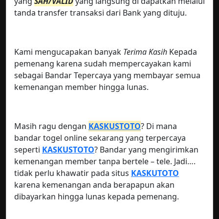
yang
SAH/VALID
yang langsung di dapatkan melalui
tanda transfer transaksi dari Bank yang dituju.
Kami mengucapakan banyak
Terima Kasih
Kepada
pemenang karena sudah mempercayakan kami
sebagai Bandar Tepercaya yang membayar semua
kemenangan member hingga lunas.
Masih ragu dengan
KASKUSTOTO
? Di mana
bandar togel online sekarang yang terpercaya
seperti
KASKUSTOTO
? Bandar yang mengirimkan
kemenangan member tanpa bertele – tele. Jadi….
tidak perlu khawatir pada situs
KASKUTOTO
karena kemenangan anda berapapun akan
dibayarkan hingga lunas kepada pemenang.