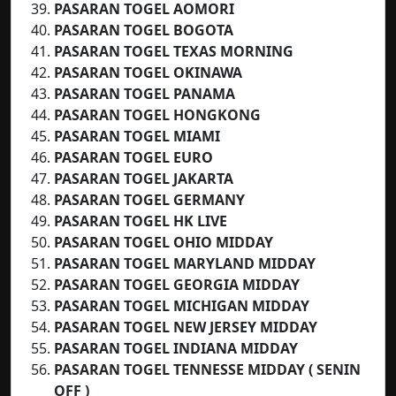
PASARAN TOGEL AOMORI
PASARAN TOGEL BOGOTA
PASARAN TOGEL TEXAS MORNING
PASARAN TOGEL OKINAWA
PASARAN TOGEL PANAMA
PASARAN TOGEL HONGKONG
PASARAN TOGEL MIAMI
PASARAN TOGEL EURO
PASARAN TOGEL
JAKARTA
PASARAN TOGEL GERMANY
PASARAN TOGEL HK LIVE
PASARAN TOGEL OHIO MIDDAY
PASARAN TOGEL MARYLAND MIDDAY
PASARAN TOGEL GEORGIA MIDDAY
PASARAN TOGEL MICHIGAN MIDDAY
PASARAN TOGEL NEW JERSEY MIDDAY
PASARAN TOGEL INDIANA MIDDAY
PASARAN TOGEL TENNESSE MIDDAY ( SENIN
OFF )