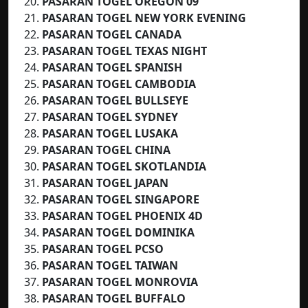
PASARAN TOGEL OREGON 09
PASARAN TOGEL NEW YORK EVENING
PASARAN TOGEL CANADA
PASARAN TOGEL
TEXAS NIGHT
PASARAN TOGEL
SPANISH
PASARAN TOGEL CAMBODIA
PASARAN TOGEL BULLSEYE
PASARAN TOGEL SYDNEY
PASARAN TOGEL LUSAKA
PASARAN TOGEL CHINA
PASARAN TOGEL SKOTLANDIA
PASARAN TOGEL JAPAN
PASARAN TOGEL SINGAPORE
PASARAN TOGEL PHOENIX 4D
PASARAN TOGEL DOMINIKA
PASARAN TOGEL PCSO
PASARAN TOGEL TAIWAN
PASARAN TOGEL MONROVIA
PASARAN TOGEL BUFFALO