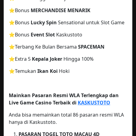
⭐️
Bonus
MERCHANDISE MENARIK
⭐️Bonus
Lucky Spin
Sensational untuk Slot Game
⭐️Bonus
Event Slot
Kaskustoto
⭐️Terbang Ke Bulan Bersama
SPACEMAN
⭐️Extra 5
Kepala Joker
Hingga 100%
⭐️Temukan
Ikan Koi
Hoki
Mainkan Pasaran Resmi WLA Terlengkap dan
Live Game Casino Terbaik di
KASKUSTOTO
Anda bisa memainkan total 86 pasaran resmi WLA
hanya di Kaskustoto.
PASARAN TOGEL TOTO MACAU
4D