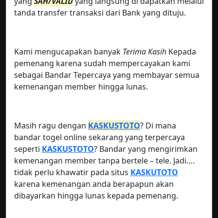
yang
SAH/VALID
yang langsung di dapatkan melalui
tanda transfer transaksi dari Bank yang dituju.
Kami mengucapakan banyak
Terima Kasih
Kepada
pemenang karena sudah mempercayakan kami
sebagai Bandar Tepercaya yang membayar semua
kemenangan member hingga lunas.
Masih ragu dengan
KASKUSTOTO
? Di mana
bandar togel online sekarang yang terpercaya
seperti
KASKUSTOTO
? Bandar yang mengirimkan
kemenangan member tanpa bertele – tele. Jadi….
tidak perlu khawatir pada situs
KASKUTOTO
karena kemenangan anda berapapun akan
dibayarkan hingga lunas kepada pemenang.