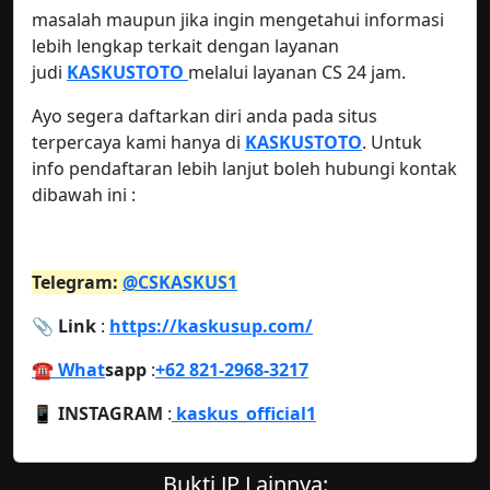
masalah maupun jika ingin mengetahui informasi
lebih lengkap terkait dengan layanan
judi
KASKUSTOTO
melalui layanan CS 24 jam.
Ayo segera daftarkan diri anda pada situs
terpercaya kami hanya di
KASKUSTOTO
. Untuk
info pendaftaran lebih lanjut boleh hubungi kontak
dibawah ini :
Telegram:
@CSKASKUS1
📎 Link
:
https://kaskusup.com/
☎️ What
sapp
:
+62 821-2968-3217
📱 INSTAGRAM
:
kaskus_official1
Bukti JP Lainnya: