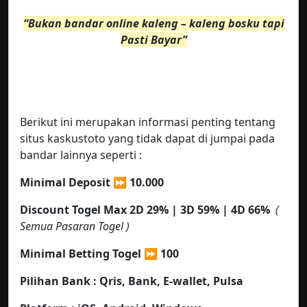
“Bukan bandar online kaleng – kaleng bosku tapi
Pasti Bayar”
Berikut ini merupakan informasi penting tentang
situs kaskustoto yang tidak dapat di jumpai pada
bandar lainnya seperti :
Minimal Deposit ⏩ 10.000
Discount Togel Max 2D 29% | 3D 59% | 4D 66%
(
Semua Pasaran Togel )
Minimal Betting Togel
⏩ 100
Pilihan Bank : Qris,
Bank, E-wallet, Pulsa