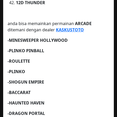
12D THUNDER
anda bisa memainkan permainan
ARCADE
ditemani dengan dealer
KASKUSTOTO
-MINESWEEPER HOLLYWOOD
-PLINKO PINBALL
-ROULETTE
-PLINKO
-SHOGUN EMPIRE
-BACCARAT
-HAUNTED HAVEN
-DRAGON PORTAL