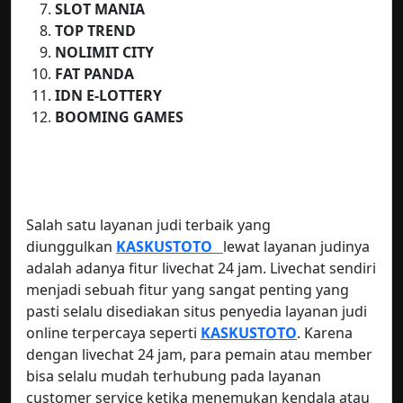
SLOT MANIA
TOP TREND
NOLIMIT CITY
FAT PANDA
IDN E-LOTTERY
BOOMING GAMES
Salah satu layanan judi terbaik yang
diunggulkan
KASKUSTOTO
lewat layanan judinya
adalah adanya fitur livechat 24 jam. Livechat sendiri
menjadi sebuah fitur yang sangat penting yang
pasti selalu disediakan situs penyedia layanan judi
online terpercaya seperti
KASKUSTOTO
. Karena
dengan livechat 24 jam, para pemain atau member
bisa selalu mudah terhubung pada layanan
customer service ketika menemukan kendala atau