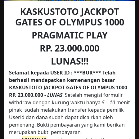
KASKUSTOTO JACKPOT
GATES OF OLYMPUS 1000
PRAGMATIC PLAY
RP. 23.000.000
LUNAS!!!
Selamat kepada USER ID : ***BUR*** Telah
berhasil mendapatkan kemenangan besar
KASKUSTOTO JACKPOT GATES OF OLYMPUS 1000
RP. 23.000.000 -
LUNAS
. Setelah mengisi formulir
withdraw dengan kurung waktu hanya
5 – 10
menit
pihak
sudah melakukan transfer kepada pemilik
Userid dan dana sudah dapat dicairkan oleh
pemenang. Bukti pembayaran yang kami berikan
merupakan bukti pembayaran