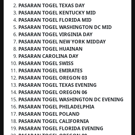
PASARAN TOGEL TEXAS DAY
PASARAN TOGEL KENTUCKY MID
PASARAN TOGEL
FLORIDA MID
PASARAN TOGEL WASHINGTON DC MID
PASARAN TOGEL VIRGINIA DAY
PASARAN TOGEL NEW YORK MIDDAY
PASARAN TOGEL HUAINAN
PASARAN CAROLINA DAY
PASARAN TOGEL SWISS
PASARAN TOGEL EMIRATES
PASARAN TOGEL OREGON 03
PASARAN TOGEL TEXAS EVENING
PASARAN TOGEL OREGON 06
PASARAN TOGEL WASHINGTON DC EVENING
PASARAN TOGEL PHILADELPHIA
PASARAN TOGEL POLAND
PASARAN TOGEL CALIFORNIA
PASARAN TOGEL FLORIDA EVENING