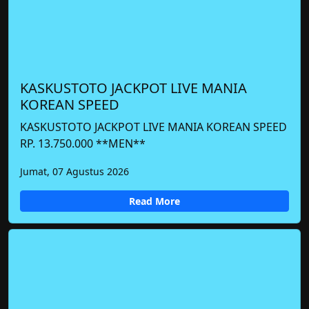
KASKUSTOTO JACKPOT LIVE MANIA
KOREAN SPEED
KASKUSTOTO JACKPOT LIVE MANIA KOREAN SPEED
RP. 13.750.000 **MEN**
Jumat, 07 Agustus 2026
Read More