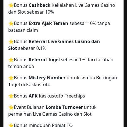
⭐️Bonus
Cashback
Kekalahan Live Games Casino
dan Slot sebesar 10%
⭐️Bonus
Extra Ajak Teman
sebesar 10% tanpa
batasan claim
⭐️Bonus
Referral Live Games Casino dan
Slot
sebesar 0.1%
⭐️Bonus
Referral Togel
sebesar 1% dari taruhan
teman anda
⭐️Bonus
Mistery Number
untuk semua Bettingan
Togel di Kaskustoto
⭐️Bonus
APK
Kaskustoto Freechips
⭐️Event Bulanan
Lomba Turnover
untuk
permainan Live Games Casino dan Slot
⭐️Bonus mingguan Panjat TO