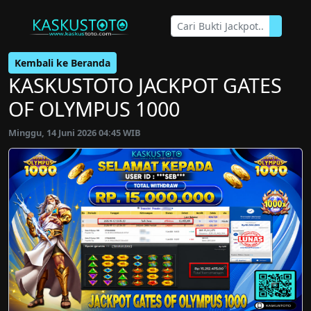
Kembali ke Beranda
KASKUSTOTO JACKPOT GATES
OF OLYMPUS 1000
Minggu, 14 Juni 2026 04:45 WIB