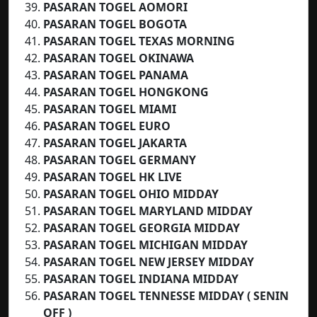
PASARAN TOGEL AOMORI
PASARAN TOGEL BOGOTA
PASARAN TOGEL TEXAS MORNING
PASARAN TOGEL OKINAWA
PASARAN TOGEL PANAMA
PASARAN TOGEL HONGKONG
PASARAN TOGEL MIAMI
PASARAN TOGEL EURO
PASARAN TOGEL
JAKARTA
PASARAN TOGEL GERMANY
PASARAN TOGEL HK LIVE
PASARAN TOGEL OHIO MIDDAY
PASARAN TOGEL MARYLAND MIDDAY
PASARAN TOGEL GEORGIA MIDDAY
PASARAN TOGEL MICHIGAN MIDDAY
PASARAN TOGEL NEW JERSEY MIDDAY
PASARAN TOGEL INDIANA MIDDAY
PASARAN TOGEL TENNESSE MIDDAY ( SENIN
OFF )