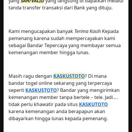
yang
SAH/VALID
yang langsung di dapatkan melalui
tanda transfer transaksi dari Bank yang dituju.
Kami mengucapakan banyak
Terima Kasih
Kepada
pemenang karena sudah mempercayakan kami
sebagai Bandar Tepercaya yang membayar semua
kemenangan member hingga lunas.
Masih ragu dengan
KASKUSTOTO
? Di mana
bandar togel online sekarang yang terpercaya
seperti
KASKUSTOTO
? Bandar yang mengirimkan
kemenangan member tanpa bertele – tele. Jadi….
tidak perlu khawatir pada situs
KASKUTOTO
karena kemenangan anda berapapun akan
dibayarkan hingga lunas kepada pemenang.