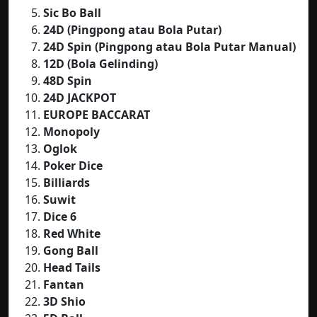
Sic Bo Ball
24D (Pingpong atau Bola Putar)
24D Spin (Pingpong atau Bola Putar Manual)
12D (Bola Gelinding)
48D Spin
24D JACKPOT
EUROPE BACCARAT
Monopoly
Oglok
Poker Dice
Billiards
Suwit
Dice 6
Red White
Gong Ball
Head Tails
Fantan
3D Shio