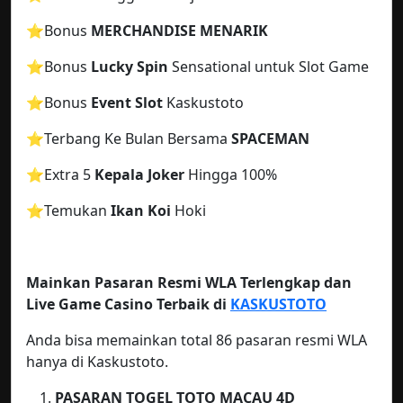
⭐️
Bonus
MERCHANDISE MENARIK
⭐️Bonus
Lucky Spin
Sensational untuk Slot Game
⭐️Bonus
Event Slot
Kaskustoto
⭐️Terbang Ke Bulan Bersama
SPACEMAN
⭐️Extra 5
Kepala Joker
Hingga 100%
⭐️Temukan
Ikan Koi
Hoki
Mainkan Pasaran Resmi WLA Terlengkap dan
Live Game Casino Terbaik di
KASKUSTOTO
Anda bisa memainkan total 86 pasaran resmi WLA
hanya di Kaskustoto.
PASARAN TOGEL TOTO MACAU
4D