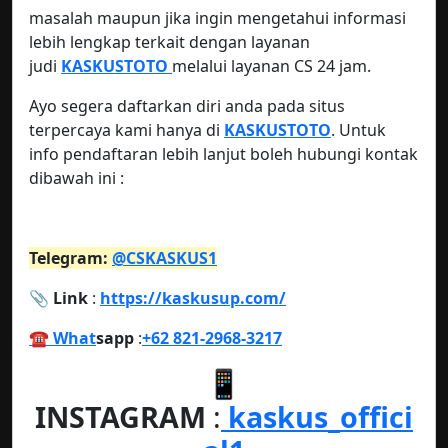
masalah maupun jika ingin mengetahui informasi
lebih lengkap terkait dengan layanan
judi
KASKUSTOTO
melalui layanan CS 24 jam.
Ayo segera daftarkan diri anda pada situs
terpercaya kami hanya di
KASKUSTOTO
. Untuk
info pendaftaran lebih lanjut boleh hubungi kontak
dibawah ini :
Telegram:
@CSKASKUS1
📎 Link
:
https://kaskusup.com/
☎️ What
sapp
:
+62 821-2968-3217
📱
INSTAGRAM
:
kaskus_offici