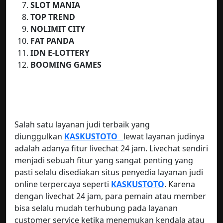
SLOT MANIA
TOP TREND
NOLIMIT CITY
FAT PANDA
IDN E-LOTTERY
BOOMING GAMES
Salah satu layanan judi terbaik yang
diunggulkan
KASKUSTOTO
lewat layanan judinya
adalah adanya fitur livechat 24 jam. Livechat sendiri
menjadi sebuah fitur yang sangat penting yang
pasti selalu disediakan situs penyedia layanan judi
online terpercaya seperti
KASKUSTOTO
. Karena
dengan livechat 24 jam, para pemain atau member
bisa selalu mudah terhubung pada layanan
customer service ketika menemukan kendala atau