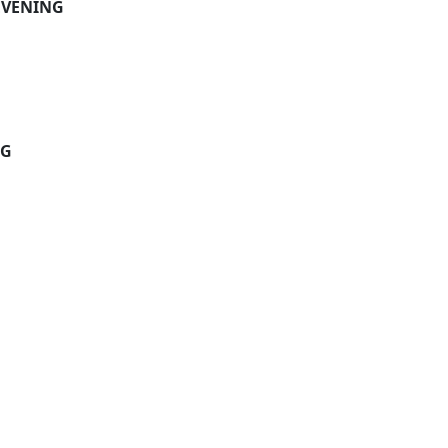
EVENING
NG