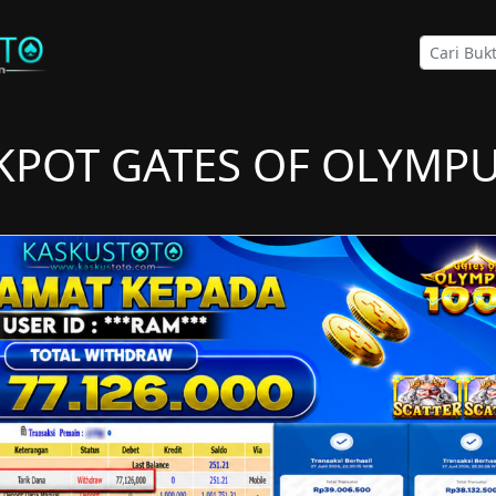
KPOT GATES OF OLYMPU