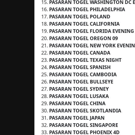
PASARAN TOGEL WASHINGTON DC 
PASARAN TOGEL PHILADELPHIA
PASARAN TOGEL POLAND
PASARAN TOGEL CALIFORNIA
PASARAN TOGEL FLORIDA EVENING
PASARAN TOGEL OREGON 09
PASARAN TOGEL NEW YORK EVENI
PASARAN TOGEL CANADA
PASARAN TOGEL
TEXAS NIGHT
PASARAN TOGEL
SPANISH
PASARAN TOGEL CAMBODIA
PASARAN TOGEL BULLSEYE
PASARAN TOGEL SYDNEY
PASARAN TOGEL LUSAKA
PASARAN TOGEL CHINA
PASARAN TOGEL SKOTLANDIA
PASARAN TOGEL JAPAN
PASARAN TOGEL SINGAPORE
PASARAN TOGEL PHOENIX 4D