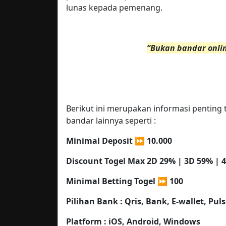
lunas kepada pemenang.
“Bukan bandar onlin
Berikut ini merupakan informasi penting 
bandar lainnya seperti :
Minimal Deposit ⏩ 10.000
Discount Togel Max 2D 29% | 3D 59% |
Minimal Betting Togel
⏩ 100
Pilihan Bank : Qris,
Bank, E-wallet, Pul
Platform :
iOS, Android, Windows