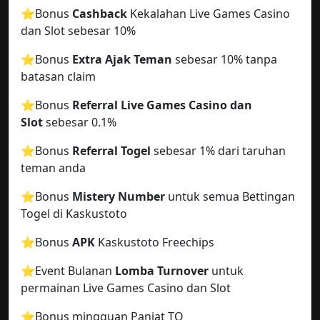
⭐️Bonus
Cashback
Kekalahan Live Games Casino
dan Slot sebesar 10%
⭐️Bonus
Extra Ajak Teman
sebesar 10% tanpa
batasan claim
⭐️Bonus
Referral Live Games Casino dan
Slot
sebesar 0.1%
⭐️Bonus
Referral Togel
sebesar 1% dari taruhan
teman anda
⭐️Bonus
Mistery Number
untuk semua Bettingan
Togel di Kaskustoto
⭐️Bonus
APK
Kaskustoto Freechips
⭐️Event Bulanan
Lomba Turnover
untuk
permainan Live Games Casino dan Slot
⭐️Bonus mingguan Panjat TO