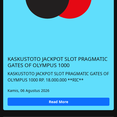
KASKUSTOTO JACKPOT SLOT PRAGMATIC
GATES OF OLYMPUS 1000
KASKUSTOTO JACKPOT SLOT PRAGMATIC GATES OF
OLYMPUS 1000 RP. 18.000.000 **RIC**
Kamis, 06 Agustus 2026
Read More