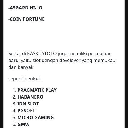
-ASGARD HI-LO
-COIN FORTUNE
Serta, di KASKUSTOTO juga memiliki permainan
baru, yaitu slot dengan develover yang memukau
dan banyak.
seperti berikut :
PRAGMATIC PLAY
HABANERO
IDN SLOT
PGSOFT
MICRO GAMING
GMW