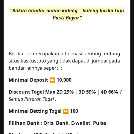
“Bukan bandar online kaleng – kaleng bosku tapi
Pasti Bayar”
Berikut ini merupakan informasi penting tentang
situs kaskustoto yang tidak dapat di jumpai pada
bandar lainnya seperti :
Minimal Deposit ⏩ 10.000
Discount Togel Max 2D 29% | 3D 59% | 4D 66%
(
Semua Pasaran Togel )
Minimal Betting Togel
⏩ 100
Pilihan Bank : Qris,
Bank, E-wallet, Pulsa