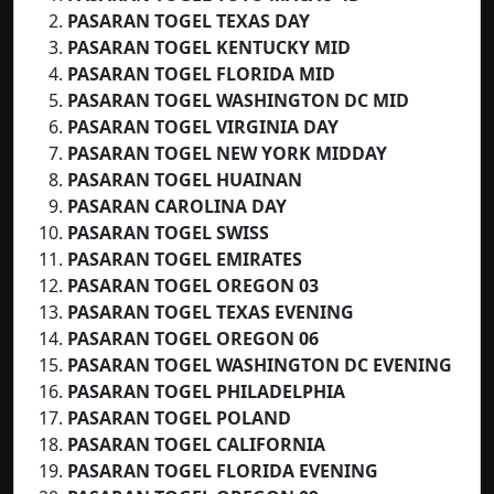
PASARAN TOGEL TEXAS DAY
PASARAN TOGEL KENTUCKY MID
PASARAN TOGEL
FLORIDA MID
PASARAN TOGEL WASHINGTON DC MID
PASARAN TOGEL VIRGINIA DAY
PASARAN TOGEL NEW YORK MIDDAY
PASARAN TOGEL HUAINAN
PASARAN CAROLINA DAY
PASARAN TOGEL SWISS
PASARAN TOGEL EMIRATES
PASARAN TOGEL OREGON 03
PASARAN TOGEL TEXAS EVENING
PASARAN TOGEL OREGON 06
PASARAN TOGEL WASHINGTON DC EVENING
PASARAN TOGEL PHILADELPHIA
PASARAN TOGEL POLAND
PASARAN TOGEL CALIFORNIA
PASARAN TOGEL FLORIDA EVENING