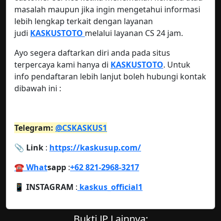
masalah maupun jika ingin mengetahui informasi
lebih lengkap terkait dengan layanan
judi
KASKUSTOTO
melalui layanan CS 24 jam.
Ayo segera daftarkan diri anda pada situs
terpercaya kami hanya di
KASKUSTOTO
. Untuk
info pendaftaran lebih lanjut boleh hubungi kontak
dibawah ini :
Telegram:
@CSKASKUS1
📎 Link
:
https://kaskusup.com/
☎️ What
sapp
:
+62 821-2968-3217
📱 INSTAGRAM
:
kaskus_official1
Bukti JP Lainnya: