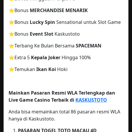
⭐️
Bonus
MERCHANDISE MENARIK
⭐️Bonus
Lucky Spin
Sensational untuk Slot Game
⭐️Bonus
Event Slot
Kaskustoto
⭐️Terbang Ke Bulan Bersama
SPACEMAN
⭐️Extra 5
Kepala Joker
Hingga 100%
⭐️Temukan
Ikan Koi
Hoki
Mainkan Pasaran Resmi WLA Terlengkap dan
Live Game Casino Terbaik di
KASKUSTOTO
Anda bisa memainkan total 86 pasaran resmi WLA
hanya di Kaskustoto.
PASARAN TOGEL TOTO MACAU
4D