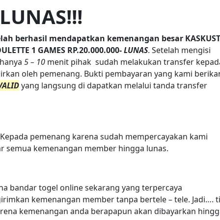
LUNAS!!!
Telah berhasil mendapatkan kemenangan besar KASKUS
LETTE 1 GAMES RP.20.000.000-
LUNAS
. Setelah mengisi
 hanya
5 – 10
menit pihak
sudah melakukan transfer kepad
airkan oleh pemenang. Bukti pembayaran yang kami berika
VALID
yang langsung di dapatkan melalui tanda transfer
Kepada pemenang karena sudah mempercayakan kami
ar semua kemenangan member hingga lunas.
na bandar togel online sekarang yang terpercaya
irimkan kemenangan member tanpa bertele – tele. Jadi…. t
rena kemenangan anda berapapun akan dibayarkan hingg