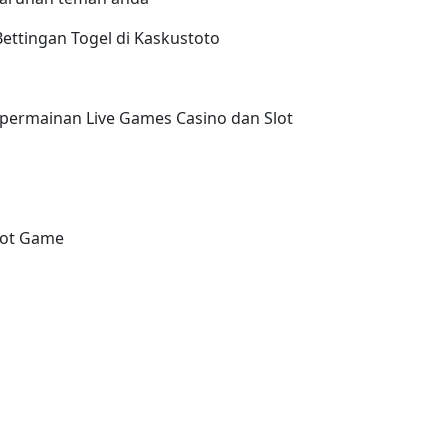
ttingan Togel di Kaskustoto
permainan Live Games Casino dan Slot
lot Game