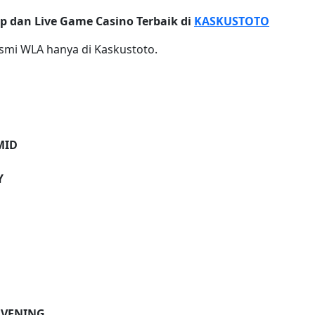
 dan Live Game Casino Terbaik di
KASKUSTOTO
smi WLA hanya di Kaskustoto.
MID
Y
EVENING