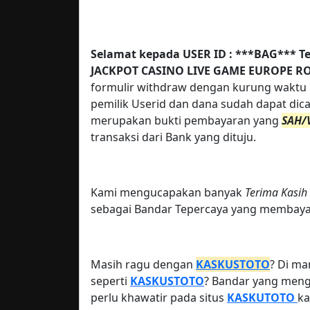
Selamat kepada USER ID : ***BAG*** 
JACKPOT CASINO LIVE GAME EUROPE ROU
formulir withdraw dengan kurung waktu
pemilik Userid dan dana sudah dapat dic
merupakan bukti pembayaran yang
SAH/
transaksi dari Bank yang dituju.
Kami mengucapakan banyak
Terima Kasih
sebagai Bandar Tepercaya yang membay
Masih ragu dengan
KASKUSTOTO
? Di ma
seperti
KASKUSTOTO
? Bandar yang meng
perlu khawatir pada situs
KASKUTOTO
ka