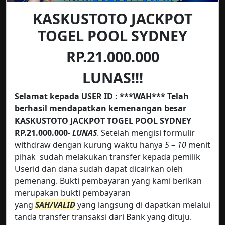
KASKUSTOTO JACKPOT
TOGEL POOL SYDNEY
RP.21.000.000
LUNAS!!!
Selamat kepada USER ID : ***WAH*** Telah
berhasil mendapatkan kemenangan besar
KASKUSTOTO JACKPOT TOGEL POOL SYDNEY
RP.21.000.000-
LUNAS
. Setelah mengisi formulir
withdraw dengan kurung waktu hanya
5 – 10
menit
pihak
sudah melakukan transfer kepada pemilik
Userid dan dana sudah dapat dicairkan oleh
pemenang. Bukti pembayaran yang kami berikan
merupakan bukti pembayaran
yang
SAH/VALID
yang langsung di dapatkan melalui
tanda transfer transaksi dari Bank yang dituju.