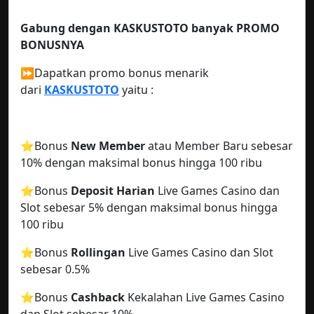
Gabung dengan KASKUSTOTO
banyak PROMO
BONUSNYA
⏩Dapatkan promo bonus menarik
dari
KASKUSTOTO
yaitu :
⭐️Bonus
New Member
atau Member Baru sebesar
10% dengan maksimal bonus hingga 100 ribu
⭐️Bonus
Deposit Harian
Live Games Casino dan
Slot sebesar 5% dengan maksimal bonus hingga
100 ribu
⭐️Bonus
Rollingan
Live Games Casino dan Slot
sebesar 0.5%
⭐️Bonus
Cashback
Kekalahan Live Games Casino
dan Slot sebesar 10%