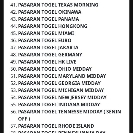
PASARAN TOGEL TEXAS MORNING
PASARAN TOGEL OKINAWA
PASARAN TOGEL PANAMA
PASARAN TOGEL HONGKONG
PASARAN TOGEL MIAMI
PASARAN TOGEL EURO
PASARAN TOGEL
JAKARTA
PASARAN TOGEL GERMANY
PASARAN TOGEL HK LIVE
PASARAN TOGEL OHIO MIDDAY
PASARAN TOGEL MARYLAND MIDDAY
PASARAN TOGEL GEORGIA MIDDAY
PASARAN TOGEL MICHIGAN MIDDAY
PASARAN TOGEL NEW JERSEY MIDDAY
PASARAN TOGEL INDIANA MIDDAY
PASARAN TOGEL TENNESSE MIDDAY ( SENIN
OFF )
PASARAN TOGEL RHODE ISLAND
PASARAN TOGEL PENNSYLVANIA DAY