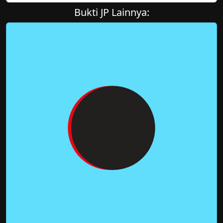
Bukti JP Lainnya: