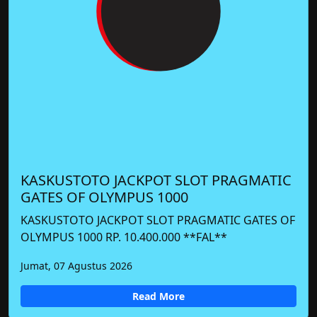
KASKUSTOTO JACKPOT SLOT PRAGMATIC
GATES OF OLYMPUS 1000
KASKUSTOTO JACKPOT SLOT PRAGMATIC GATES OF
OLYMPUS 1000 RP. 10.400.000 **FAL**
Jumat, 07 Agustus 2026
Read More