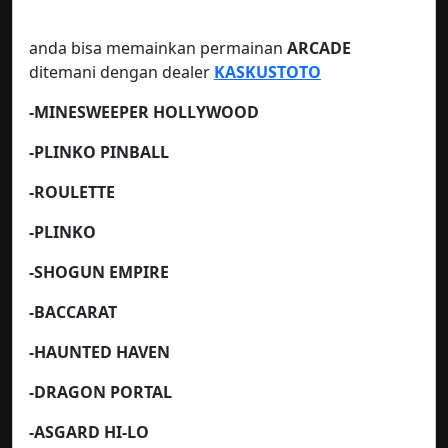
anda bisa memainkan permainan
ARCADE
ditemani dengan dealer
KASKUSTOTO
-MINESWEEPER HOLLYWOOD
-PLINKO PINBALL
-ROULETTE
-PLINKO
-SHOGUN EMPIRE
-BACCARAT
-HAUNTED HAVEN
-DRAGON PORTAL
-ASGARD HI-LO