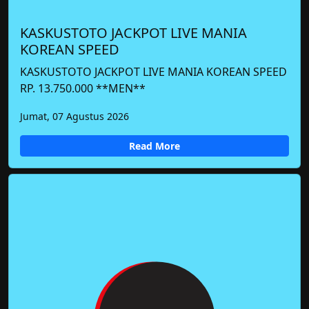
KASKUSTOTO JACKPOT LIVE MANIA
KOREAN SPEED
KASKUSTOTO JACKPOT LIVE MANIA KOREAN SPEED
RP. 13.750.000 **MEN**
Jumat, 07 Agustus 2026
Read More