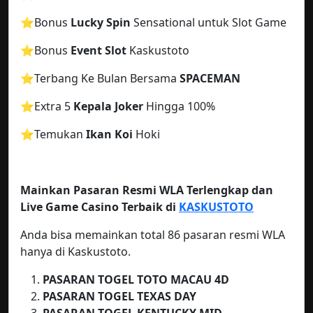
⭐️Bonus
Lucky Spin
Sensational untuk Slot Game
⭐️Bonus
Event Slot
Kaskustoto
⭐️Terbang Ke Bulan Bersama
SPACEMAN
⭐️Extra 5
Kepala Joker
Hingga 100%
⭐️Temukan
Ikan Koi
Hoki
Mainkan Pasaran Resmi WLA Terlengkap dan
Live Game Casino Terbaik di
KASKUSTOTO
Anda bisa memainkan total 86 pasaran resmi WLA
hanya di Kaskustoto.
PASARAN TOGEL TOTO MACAU
4D
PASARAN TOGEL TEXAS DAY
PASARAN TOGEL KENTUCKY MID