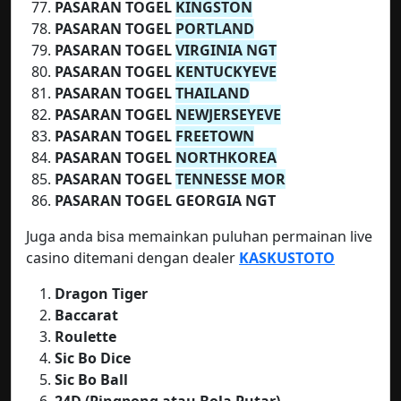
PASARAN TOGEL
KINGSTON
PASARAN TOGEL
PORTLAND
PASARAN TOGEL
VIRGINIA NGT
PASARAN TOGEL
KENTUCKYEVE
PASARAN TOGEL
THAILAND
PASARAN TOGEL
NEWJERSEYEVE
PASARAN TOGEL
FREETOWN
PASARAN TOGEL
NORTHKOREA
PASARAN TOGEL
TENNESSE MOR
PASARAN TOGEL GEORGIA NGT
Juga anda bisa memainkan puluhan permainan live
casino ditemani dengan dealer
KASKUSTOTO
Dragon Tiger
Baccarat
Roulette
Sic Bo Dice
Sic Bo Ball
24D (Pingpong atau Bola Putar)