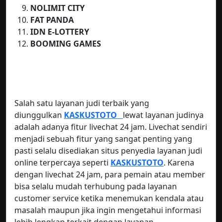
NOLIMIT CITY
FAT PANDA
IDN E-LOTTERY
BOOMING GAMES
Salah satu layanan judi terbaik yang
diunggulkan
KASKUSTOTO
lewat layanan judinya
adalah adanya fitur livechat 24 jam. Livechat sendiri
menjadi sebuah fitur yang sangat penting yang
pasti selalu disediakan situs penyedia layanan judi
online terpercaya seperti
KASKUSTOTO
. Karena
dengan livechat 24 jam, para pemain atau member
bisa selalu mudah terhubung pada layanan
customer service ketika menemukan kendala atau
masalah maupun jika ingin mengetahui informasi
lebih lengkap terkait dengan layanan