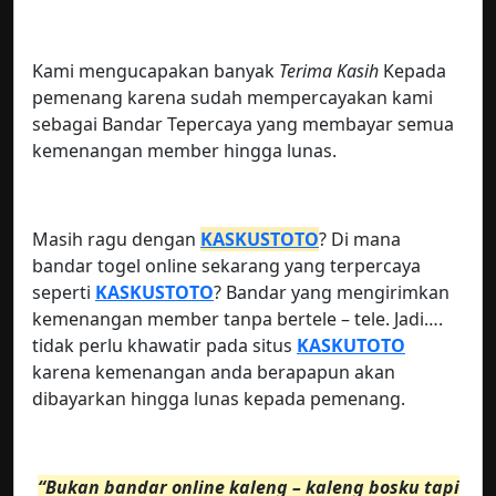
Kami mengucapakan banyak
Terima Kasih
Kepada
pemenang karena sudah mempercayakan kami
sebagai Bandar Tepercaya yang membayar semua
kemenangan member hingga lunas.
Masih ragu dengan
KASKUSTOTO
? Di mana
bandar togel online sekarang yang terpercaya
seperti
KASKUSTOTO
? Bandar yang mengirimkan
kemenangan member tanpa bertele – tele. Jadi….
tidak perlu khawatir pada situs
KASKUTOTO
karena kemenangan anda berapapun akan
dibayarkan hingga lunas kepada pemenang.
“Bukan bandar online kaleng – kaleng bosku tapi