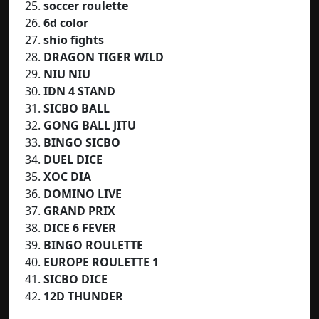
soccer roulette
6d color
shio fights
DRAGON TIGER WILD
NIU NIU
IDN 4 STAND
SICBO BALL
GONG BALL JITU
BINGO SICBO
DUEL DICE
XOC DIA
DOMINO LIVE
GRAND PRIX
DICE 6 FEVER
BINGO ROULETTE
EUROPE ROULETTE 1
SICBO DICE
12D THUNDER