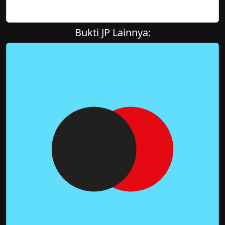
Bukti JP Lainnya: