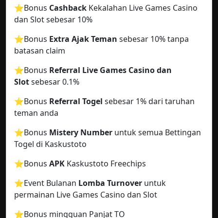
⭐️Bonus
Cashback
Kekalahan Live Games Casino
dan Slot sebesar 10%
⭐️Bonus
Extra Ajak Teman
sebesar 10% tanpa
batasan claim
⭐️Bonus
Referral Live Games Casino dan
Slot
sebesar 0.1%
⭐️Bonus
Referral Togel
sebesar 1% dari taruhan
teman anda
⭐️Bonus
Mistery Number
untuk semua Bettingan
Togel di Kaskustoto
⭐️Bonus
APK
Kaskustoto Freechips
⭐️Event Bulanan
Lomba Turnover
untuk
permainan Live Games Casino dan Slot
⭐️Bonus mingguan Panjat TO