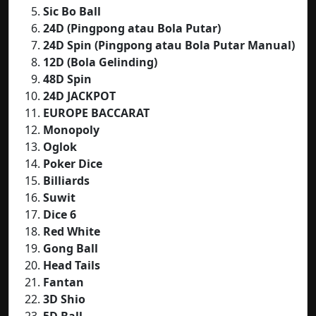
Sic Bo Ball
24D (Pingpong atau Bola Putar)
24D Spin (Pingpong atau Bola Putar Manual)
12D (Bola Gelinding)
48D Spin
24D JACKPOT
EUROPE BACCARAT
Monopoly
Oglok
Poker Dice
Billiards
Suwit
Dice 6
Red White
Gong Ball
Head Tails
Fantan
3D Shio
5D Ball