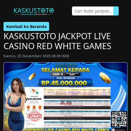
Kembali ke Beranda
KASKUSTOTO JACKPOT LIVE
CASINO RED WHITE GAMES
Kamis, 25 Desember 2025 08:05 WIB