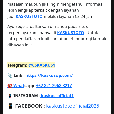
masalah maupun jika ingin mengetahui informasi
lebih lengkap terkait dengan layanan
judi
KASKUSTOTO
melalui layanan CS 24 jam.
Ayo segera daftarkan diri anda pada situs
terpercaya kami hanya di
KASKUSTOTO
. Untuk
info pendaftaran lebih lanjut boleh hubungi kontak
dibawah ini :
Telegram:
@CSKASKUS1
📎 Link
:
https://kaskusup.com/
☎️ What
sapp
:
+62 821-2968-3217
📱 INSTAGRAM
:
kaskus_official1
📱
FACEBOOK
:
kaskustotoofficial2025