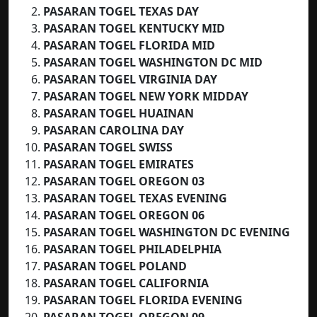
PASARAN TOGEL TEXAS DAY
PASARAN TOGEL KENTUCKY MID
PASARAN TOGEL
FLORIDA MID
PASARAN TOGEL WASHINGTON DC MID
PASARAN TOGEL VIRGINIA DAY
PASARAN TOGEL NEW YORK MIDDAY
PASARAN TOGEL HUAINAN
PASARAN CAROLINA DAY
PASARAN TOGEL SWISS
PASARAN TOGEL EMIRATES
PASARAN TOGEL OREGON 03
PASARAN TOGEL TEXAS EVENING
PASARAN TOGEL OREGON 06
PASARAN TOGEL WASHINGTON DC EVENING
PASARAN TOGEL PHILADELPHIA
PASARAN TOGEL POLAND
PASARAN TOGEL CALIFORNIA
PASARAN TOGEL FLORIDA EVENING
PASARAN TOGEL OREGON 09