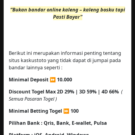
“Bukan bandar online kaleng – kaleng bosku tapi
Pasti Bayar”
Berikut ini merupakan informasi penting tentang
situs kaskustoto yang tidak dapat di jumpai pada
bandar lainnya seperti :
Minimal Deposit ⏩ 10.000
Discount Togel Max 2D 29% | 3D 59% | 4D 66%
(
Semua Pasaran Togel )
Minimal Betting Togel
⏩ 100
Pilihan Bank : Qris,
Bank, E-wallet, Pulsa
Platform :
iOS, Android, Windows