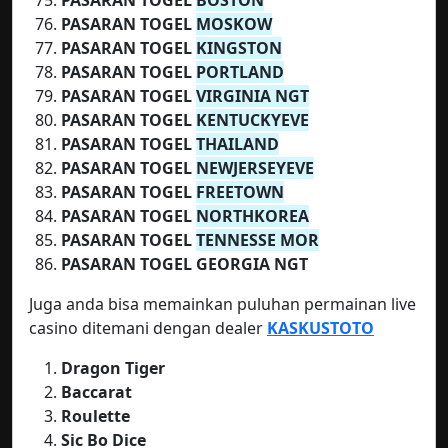
PASARAN TOGEL
MOSKOW
PASARAN TOGEL
KINGSTON
PASARAN TOGEL
PORTLAND
PASARAN TOGEL
VIRGINIA NGT
PASARAN TOGEL
KENTUCKYEVE
PASARAN TOGEL
THAILAND
PASARAN TOGEL
NEWJERSEYEVE
PASARAN TOGEL
FREETOWN
PASARAN TOGEL
NORTHKOREA
PASARAN TOGEL
TENNESSE MOR
PASARAN TOGEL GEORGIA NGT
Juga anda bisa memainkan puluhan permainan live
casino ditemani dengan dealer
KASKUSTOTO
Dragon Tiger
Baccarat
Roulette
Sic Bo Dice