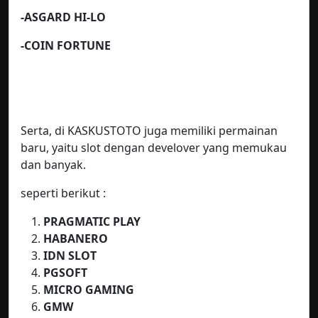
-ASGARD HI-LO
-COIN FORTUNE
Serta, di KASKUSTOTO juga memiliki permainan
baru, yaitu slot dengan develover yang memukau
dan banyak.
seperti berikut :
PRAGMATIC PLAY
HABANERO
IDN SLOT
PGSOFT
MICRO GAMING
GMW