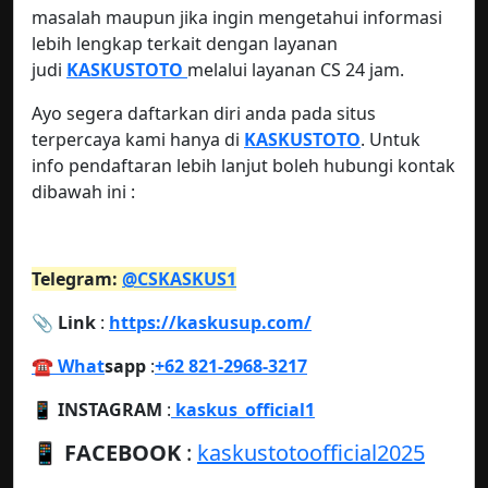
masalah maupun jika ingin mengetahui informasi
lebih lengkap terkait dengan layanan
judi
KASKUSTOTO
melalui layanan CS 24 jam.
Ayo segera daftarkan diri anda pada situs
terpercaya kami hanya di
KASKUSTOTO
. Untuk
info pendaftaran lebih lanjut boleh hubungi kontak
dibawah ini :
Telegram:
@CSKASKUS1
📎 Link
:
https://kaskusup.com/
☎️ What
sapp
:
+62 821-2968-3217
📱 INSTAGRAM
:
kaskus_official1
📱
FACEBOOK
:
kaskustotoofficial2025