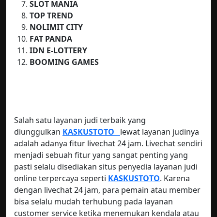
SLOT MANIA
TOP TREND
NOLIMIT CITY
FAT PANDA
IDN E-LOTTERY
BOOMING GAMES
Salah satu layanan judi terbaik yang
diunggulkan
KASKUSTOTO
lewat layanan judinya
adalah adanya fitur livechat 24 jam. Livechat sendiri
menjadi sebuah fitur yang sangat penting yang
pasti selalu disediakan situs penyedia layanan judi
online terpercaya seperti
KASKUSTOTO
. Karena
dengan livechat 24 jam, para pemain atau member
bisa selalu mudah terhubung pada layanan
customer service ketika menemukan kendala atau