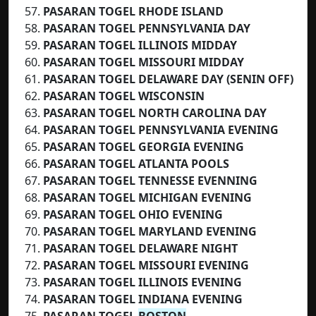
PASARAN TOGEL RHODE ISLAND
PASARAN TOGEL PENNSYLVANIA DAY
PASARAN TOGEL ILLINOIS MIDDAY
PASARAN TOGEL MISSOURI MIDDAY
PASARAN TOGEL DELAWARE DAY (SENIN OFF)
PASARAN TOGEL WISCONSIN
PASARAN TOGEL NORTH CAROLINA DAY
PASARAN TOGEL PENNSYLVANIA EVENING
PASARAN TOGEL GEORGIA EVENING
PASARAN TOGEL ATLANTA POOLS
PASARAN TOGEL TENNESSE EVENNING
PASARAN TOGEL MICHIGAN EVENING
PASARAN TOGEL OHIO EVENING
PASARAN TOGEL MARYLAND EVENING
PASARAN TOGEL DELAWARE NIGHT
PASARAN TOGEL MISSOURI EVENING
PASARAN TOGEL ILLINOIS EVENING
PASARAN TOGEL INDIANA EVENING
PASARAN TOGEL
BOSTON