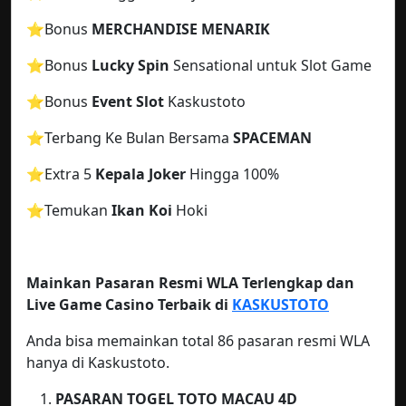
⭐️
Bonus
MERCHANDISE MENARIK
⭐️Bonus
Lucky Spin
Sensational untuk Slot Game
⭐️Bonus
Event Slot
Kaskustoto
⭐️Terbang Ke Bulan Bersama
SPACEMAN
⭐️Extra 5
Kepala Joker
Hingga 100%
⭐️Temukan
Ikan Koi
Hoki
Mainkan Pasaran Resmi WLA Terlengkap dan
Live Game Casino Terbaik di
KASKUSTOTO
Anda bisa memainkan total 86 pasaran resmi WLA
hanya di Kaskustoto.
PASARAN TOGEL TOTO MACAU
4D