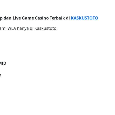
 dan Live Game Casino Terbaik di
KASKUSTOTO
smi WLA hanya di Kaskustoto.
MID
Y