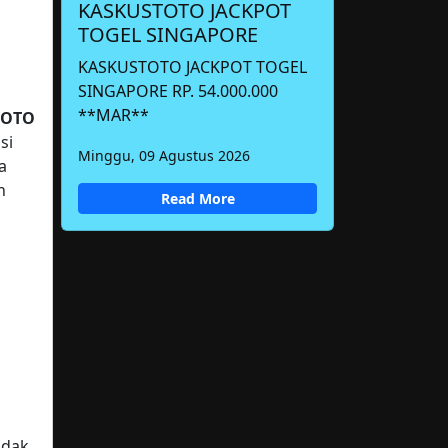
KASKUSTOTO JACKPOT
TOGEL SINGAPORE
KASKUSTOTO JACKPOT TOGEL
SINGAPORE RP. 54.000.000
**MAR**
TOTO
si
Minggu, 09 Agustus 2026
a
n
Read More
idak