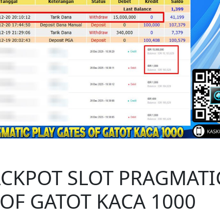
ACKPOT SLOT PRAGMATI
 OF GATOT KACA 1000