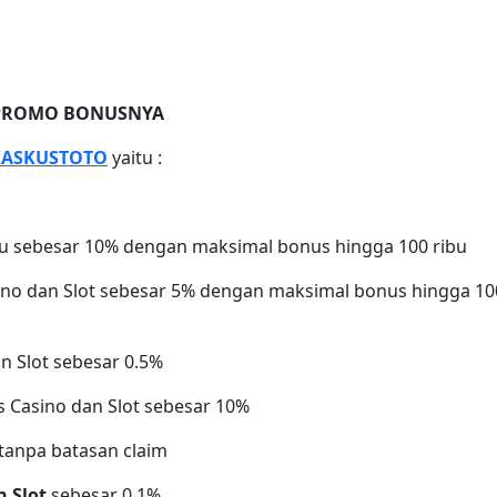
 PROMO BONUSNYA
KASKUSTOTO
yaitu :
 sebesar 10% dengan maksimal bonus hingga 100 ribu
no dan Slot sebesar 5% dengan maksimal bonus hingga 10
n Slot sebesar 0.5%
 Casino dan Slot sebesar 10%
tanpa batasan claim
n Slot
sebesar 0.1%