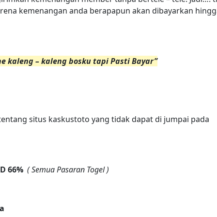
rena kemenangan anda berapapun akan dibayarkan hingg
e kaleng – kaleng bosku tapi Pasti Bayar”
tentang situs kaskustoto yang tidak dapat di jumpai pada
 4D 66%
( Semua Pasaran Togel )
sa