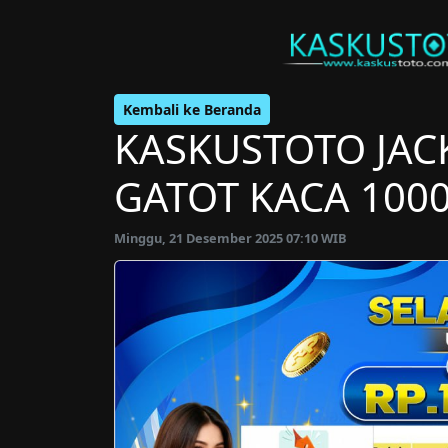
Kembali ke Beranda
KASKUSTOTO JAC
GATOT KACA 100
Minggu, 21 Desember 2025 07:10 WIB