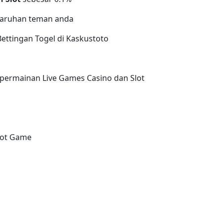
taruhan teman anda
ttingan Togel di Kaskustoto
permainan Live Games Casino dan Slot
lot Game