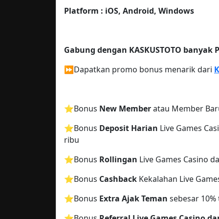
Platform :
iOS, Android, Windows
Gabung dengan KASKUSTOTO
banyak
⏩Dapatkan promo bonus menarik dari
⭐️Bonus
New Member
atau Member Baru
⭐️Bonus
Deposit Harian
Live Games Casi
ribu
⭐️Bonus
Rollingan
Live Games Casino da
⭐️Bonus
Cashback
Kekalahan Live Games
⭐️Bonus
Extra Ajak Teman
sebesar 10% 
⭐️Bonus
Referral Live Games Casino da