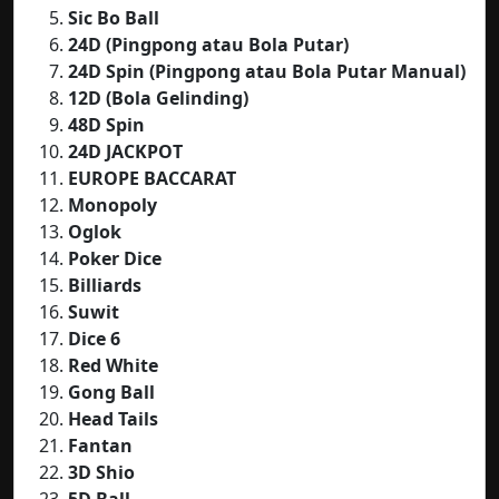
Sic Bo Ball
24D (Pingpong atau Bola Putar)
24D Spin (Pingpong atau Bola Putar Manual)
12D (Bola Gelinding)
48D Spin
24D JACKPOT
EUROPE BACCARAT
Monopoly
Oglok
Poker Dice
Billiards
Suwit
Dice 6
Red White
Gong Ball
Head Tails
Fantan
3D Shio
5D Ball