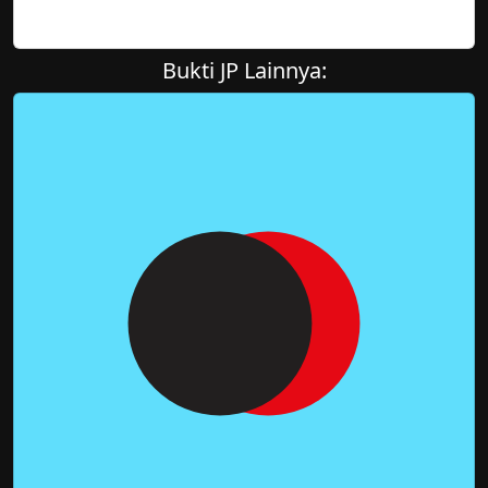
Bukti JP Lainnya: