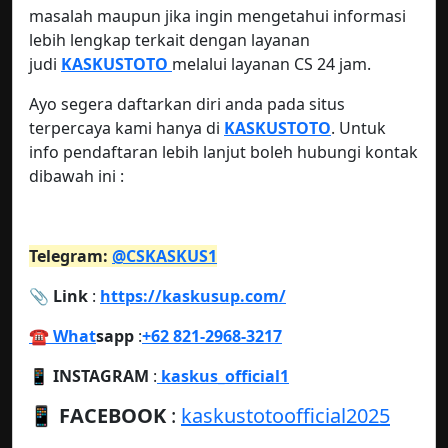
masalah maupun jika ingin mengetahui informasi
lebih lengkap terkait dengan layanan
judi
KASKUSTOTO
melalui layanan CS 24 jam.
Ayo segera daftarkan diri anda pada situs
terpercaya kami hanya di
KASKUSTOTO
. Untuk
info pendaftaran lebih lanjut boleh hubungi kontak
dibawah ini :
Telegram:
@CSKASKUS1
📎 Link
:
https://kaskusup.com/
☎️ What
sapp
:
+62 821-2968-3217
📱 INSTAGRAM
:
kaskus_official1
📱
FACEBOOK
:
kaskustotoofficial2025