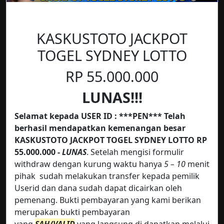
KASKUSTOTO JACKPOT
TOGEL SYDNEY LOTTO
RP 55.000.000
LUNAS!!!
Selamat kepada USER ID : ***PEN*** Telah
berhasil mendapatkan kemenangan besar
KASKUSTOTO JACKPOT TOGEL SYDNEY LOTTO RP
55.000.000 -
LUNAS
. Setelah mengisi formulir
withdraw dengan kurung waktu hanya
5 – 10
menit
pihak
sudah melakukan transfer kepada pemilik
Userid dan dana sudah dapat dicairkan oleh
pemenang. Bukti pembayaran yang kami berikan
merupakan bukti pembayaran
yang
SAH/VALID
yang langsung di dapatkan melalui