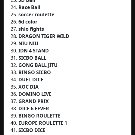
Race Ball
soccer roulette
6d color
shio fights
DRAGON TIGER WILD
NIU NIU
IDN 4 STAND
SICBO BALL
GONG BALL JITU
BINGO SICBO
DUEL DICE
XOC DIA
DOMINO LIVE
GRAND PRIX
DICE 6 FEVER
BINGO ROULETTE
EUROPE ROULETTE 1
SICBO DICE