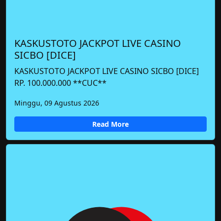
KASKUSTOTO JACKPOT LIVE CASINO
SICBO [DICE]
KASKUSTOTO JACKPOT LIVE CASINO SICBO [DICE]
RP. 100.000.000 **CUC**
Minggu, 09 Agustus 2026
Read More