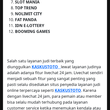
SLOT MANIA
TOP TREND
NOLIMIT CITY
FAT PANDA
IDN E-LOTTERY
BOOMING GAMES
Salah satu layanan judi terbaik yang
diunggulkan
KASKUSTOTO
lewat layanan judinya
adalah adanya fitur livechat 24 jam. Livechat sendiri
menjadi sebuah fitur yang sangat penting yang
pasti selalu disediakan situs penyedia layanan judi
online terpercaya seperti
KASKUSTOTO
. Karena
dengan livechat 24 jam, para pemain atau member
bisa selalu mudah terhubung pada layanan
customer service ketika menemukan kendala atau