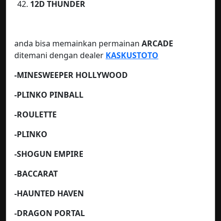
12D THUNDER
anda bisa memainkan permainan
ARCADE
ditemani dengan dealer
KASKUSTOTO
-MINESWEEPER HOLLYWOOD
-PLINKO PINBALL
-ROULETTE
-PLINKO
-SHOGUN EMPIRE
-BACCARAT
-HAUNTED HAVEN
-DRAGON PORTAL