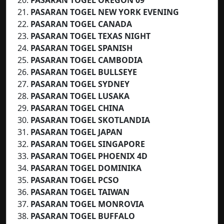
PASARAN TOGEL NEW YORK EVENING
PASARAN TOGEL CANADA
PASARAN TOGEL
TEXAS NIGHT
PASARAN TOGEL
SPANISH
PASARAN TOGEL CAMBODIA
PASARAN TOGEL BULLSEYE
PASARAN TOGEL SYDNEY
PASARAN TOGEL LUSAKA
PASARAN TOGEL CHINA
PASARAN TOGEL SKOTLANDIA
PASARAN TOGEL JAPAN
PASARAN TOGEL SINGAPORE
PASARAN TOGEL PHOENIX 4D
PASARAN TOGEL DOMINIKA
PASARAN TOGEL PCSO
PASARAN TOGEL TAIWAN
PASARAN TOGEL MONROVIA
PASARAN TOGEL BUFFALO