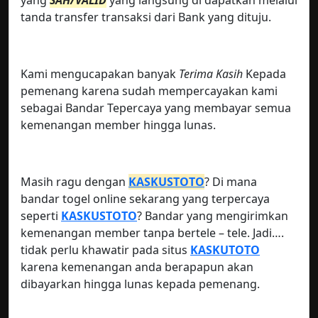
tanda transfer transaksi dari Bank yang dituju.
Kami mengucapakan banyak
Terima Kasih
Kepada
pemenang karena sudah mempercayakan kami
sebagai Bandar Tepercaya yang membayar semua
kemenangan member hingga lunas.
Masih ragu dengan
KASKUSTOTO
? Di mana
bandar togel online sekarang yang terpercaya
seperti
KASKUSTOTO
? Bandar yang mengirimkan
kemenangan member tanpa bertele – tele. Jadi….
tidak perlu khawatir pada situs
KASKUTOTO
karena kemenangan anda berapapun akan
dibayarkan hingga lunas kepada pemenang.