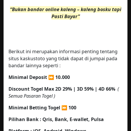
“Bukan bandar online kaleng – kaleng bosku tapi
Pasti Bayar”
Berikut ini merupakan informasi penting tentang
situs kaskustoto yang tidak dapat di jumpai pada
bandar lainnya seperti :
Minimal Deposit ⏩ 10.000
Discount Togel Max 2D 29% | 3D 59% | 4D 66%
(
Semua Pasaran Togel )
Minimal Betting Togel
⏩ 100
Pilihan Bank : Qris,
Bank, E-wallet, Pulsa
Platform :
iOS, Android, Windows