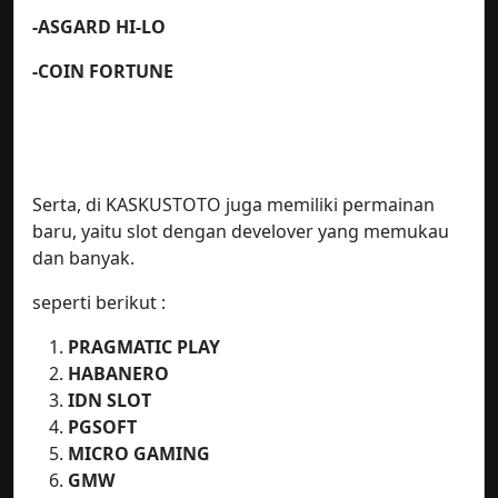
-ASGARD HI-LO
-COIN FORTUNE
Serta, di KASKUSTOTO juga memiliki permainan
baru, yaitu slot dengan develover yang memukau
dan banyak.
seperti berikut :
PRAGMATIC PLAY
HABANERO
IDN SLOT
PGSOFT
MICRO GAMING
GMW