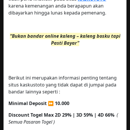
karena kemenangan anda berapapun akan
dibayarkan hingga lunas kepada pemenang.
“Bukan bandar online kaleng – kaleng bosku tapi
Pasti Bayar”
Berikut ini merupakan informasi penting tentang
situs kaskustoto yang tidak dapat di jumpai pada
bandar lainnya seperti :
Minimal Deposit ⏩ 10.000
Discount Togel Max 2D 29% | 3D 59% | 4D 66%
(
Semua Pasaran Togel )