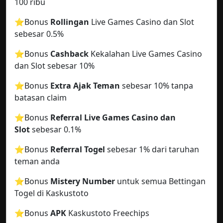
100 ribu
⭐️Bonus
Rollingan
Live Games Casino dan Slot
sebesar 0.5%
⭐️Bonus
Cashback
Kekalahan Live Games Casino
dan Slot sebesar 10%
⭐️Bonus
Extra Ajak Teman
sebesar 10% tanpa
batasan claim
⭐️Bonus
Referral Live Games Casino dan
Slot
sebesar 0.1%
⭐️Bonus
Referral Togel
sebesar 1% dari taruhan
teman anda
⭐️Bonus
Mistery Number
untuk semua Bettingan
Togel di Kaskustoto
⭐️Bonus
APK
Kaskustoto Freechips