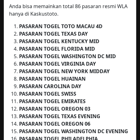
Anda bisa memainkan total 86 pasaran resmi WLA
hanya di Kaskustoto.
PASARAN TOGEL TOTO MACAU
4D
PASARAN TOGEL TEXAS DAY
PASARAN TOGEL KENTUCKY MID
PASARAN TOGEL
FLORIDA MID
PASARAN TOGEL WASHINGTON DC MID
PASARAN TOGEL VIRGINIA DAY
PASARAN TOGEL NEW YORK MIDDAY
PASARAN TOGEL HUAINAN
PASARAN CAROLINA DAY
PASARAN TOGEL SWISS
PASARAN TOGEL EMIRATES
PASARAN TOGEL OREGON 03
PASARAN TOGEL TEXAS EVENING
PASARAN TOGEL OREGON 06
PASARAN TOGEL WASHINGTON DC EVENING
PASARAN TOGEL PHILADELPHIA