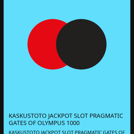
KASKUSTOTO JACKPOT SLOT PRAGMATIC
GATES OF OLYMPUS 1000
KASKUSTOTO JACKPOT SLOT PRAGMATIC GATES OF