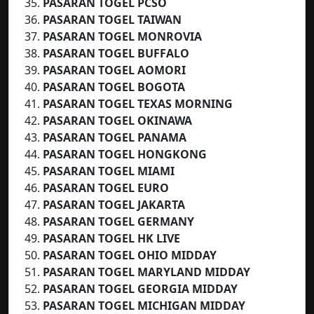
PASARAN TOGEL PCSO
PASARAN TOGEL TAIWAN
PASARAN TOGEL MONROVIA
PASARAN TOGEL BUFFALO
PASARAN TOGEL AOMORI
PASARAN TOGEL BOGOTA
PASARAN TOGEL TEXAS MORNING
PASARAN TOGEL OKINAWA
PASARAN TOGEL PANAMA
PASARAN TOGEL HONGKONG
PASARAN TOGEL MIAMI
PASARAN TOGEL EURO
PASARAN TOGEL
JAKARTA
PASARAN TOGEL GERMANY
PASARAN TOGEL HK LIVE
PASARAN TOGEL OHIO MIDDAY
PASARAN TOGEL MARYLAND MIDDAY
PASARAN TOGEL GEORGIA MIDDAY
PASARAN TOGEL MICHIGAN MIDDAY