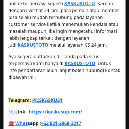
online terpercaya seperti
KASKUSTOTO
. Karena
dengan livechat 24 jam, para pemain atau member
bisa selalu mudah terhubung pada layanan
customer service ketika menemukan kendala atau
masalah maupun jika ingin mengetahui informasi
lebih lengkap terkait dengan layanan
judi
KASKUSTOTO
melalui layanan CS 24 jam.
Ayo segera daftarkan diri anda pada situs
terpercaya kami hanya di
KASKUSTOTO
. Untuk
info pendaftaran lebih lanjut boleh hubungi kontak
dibawah ini :
Telegram:
@CSKASKUS1
📎 Link
:
https://kaskusup.com/
☎️ What
sapp
:
+62 821-2968-3217