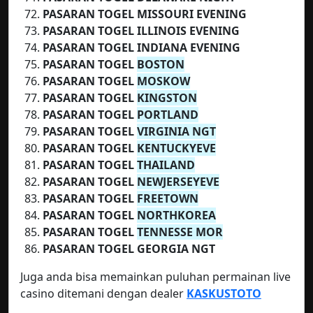
PASARAN TOGEL MISSOURI EVENING
PASARAN TOGEL ILLINOIS EVENING
PASARAN TOGEL INDIANA EVENING
PASARAN TOGEL
BOSTON
PASARAN TOGEL
MOSKOW
PASARAN TOGEL
KINGSTON
PASARAN TOGEL
PORTLAND
PASARAN TOGEL
VIRGINIA NGT
PASARAN TOGEL
KENTUCKYEVE
PASARAN TOGEL
THAILAND
PASARAN TOGEL
NEWJERSEYEVE
PASARAN TOGEL
FREETOWN
PASARAN TOGEL
NORTHKOREA
PASARAN TOGEL
TENNESSE MOR
PASARAN TOGEL GEORGIA NGT
Juga anda bisa memainkan puluhan permainan live
casino ditemani dengan dealer
KASKUSTOTO