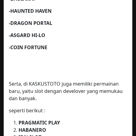
-HAUNTED HAVEN
-DRAGON PORTAL
-ASGARD HI-LO
-COIN FORTUNE
Serta, di KASKUSTOTO juga memiliki permainan
baru, yaitu slot dengan develover yang memukau
dan banyak.
seperti berikut :
PRAGMATIC PLAY
HABANERO