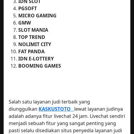
IDN SLOT
PGSOFT
MICRO GAMING
GMW
SLOT MANIA
TOP TREND
NOLIMIT CITY
FAT PANDA
IDN E-LOTTERY
BOOMING GAMES
Salah satu layanan judi terbaik yang
diunggulkan
KASKUSTOTO
lewat layanan judinya
adalah adanya fitur livechat 24 jam. Livechat sendiri
menjadi sebuah fitur yang sangat penting yang
pasti selalu disediakan situs penyedia layanan judi