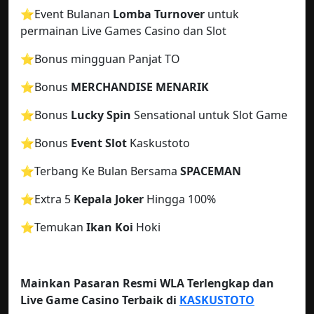
⭐️Event Bulanan
Lomba Turnover
untuk
permainan Live Games Casino dan Slot
⭐️Bonus mingguan Panjat TO
⭐️
Bonus
MERCHANDISE MENARIK
⭐️Bonus
Lucky Spin
Sensational untuk Slot Game
⭐️Bonus
Event Slot
Kaskustoto
⭐️Terbang Ke Bulan Bersama
SPACEMAN
⭐️Extra 5
Kepala Joker
Hingga 100%
⭐️Temukan
Ikan Koi
Hoki
Mainkan Pasaran Resmi WLA Terlengkap dan
Live Game Casino Terbaik di
KASKUSTOTO