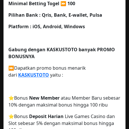
Minimal Betting Togel
⏩ 100
Pilihan Bank : Qris,
Bank, E-wallet, Pulsa
Platform :
iOS, Android, Windows
Gabung dengan KASKUSTOTO
banyak PROMO
BONUSNYA
⏩Dapatkan promo bonus menarik
dari
KASKUSTOTO
yaitu :
⭐️Bonus
New Member
atau Member Baru sebesar
10% dengan maksimal bonus hingga 100 ribu
⭐️Bonus
Deposit Harian
Live Games Casino dan
Slot sebesar 5% dengan maksimal bonus hingga