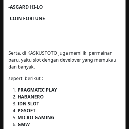
-ASGARD HI-LO
-COIN FORTUNE
Serta, di KASKUSTOTO juga memiliki permainan
baru, yaitu slot dengan develover yang memukau
dan banyak.
seperti berikut :
PRAGMATIC PLAY
HABANERO
IDN SLOT
PGSOFT
MICRO GAMING
GMW