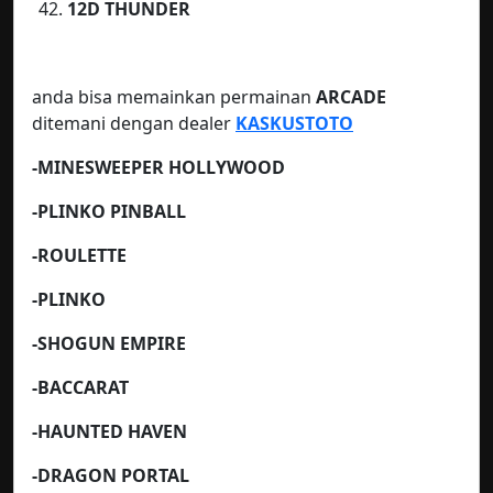
12D THUNDER
anda bisa memainkan permainan
ARCADE
ditemani dengan dealer
KASKUSTOTO
-MINESWEEPER HOLLYWOOD
-PLINKO PINBALL
-ROULETTE
-PLINKO
-SHOGUN EMPIRE
-BACCARAT
-HAUNTED HAVEN
-DRAGON PORTAL