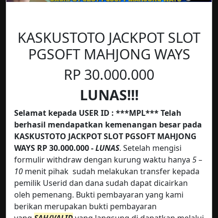
KASKUSTOTO JACKPOT SLOT
PGSOFT MAHJONG WAYS
RP 30.000.000
LUNAS!!!
Selamat kepada USER ID : ***MPL*** Telah
berhasil mendapatkan kemenangan besar pada
KASKUSTOTO JACKPOT SLOT PGSOFT MAHJONG
WAYS RP 30.000.000 -
LUNAS
. Setelah mengisi
formulir withdraw dengan kurung waktu hanya
5 –
10
menit pihak
sudah melakukan transfer kepada
pemilik Userid dan dana sudah dapat dicairkan
oleh pemenang. Bukti pembayaran yang kami
berikan merupakan bukti pembayaran
yang
SAH/VALID
yang langsung di dapatkan melalui