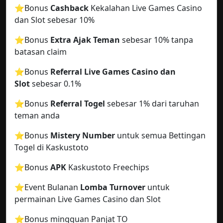
⭐️Bonus
Cashback
Kekalahan Live Games Casino
dan Slot sebesar 10%
⭐️Bonus
Extra Ajak Teman
sebesar 10% tanpa
batasan claim
⭐️Bonus
Referral Live Games Casino dan
Slot
sebesar 0.1%
⭐️Bonus
Referral Togel
sebesar 1% dari taruhan
teman anda
⭐️Bonus
Mistery Number
untuk semua Bettingan
Togel di Kaskustoto
⭐️Bonus
APK
Kaskustoto Freechips
⭐️Event Bulanan
Lomba Turnover
untuk
permainan Live Games Casino dan Slot
⭐️Bonus mingguan Panjat TO