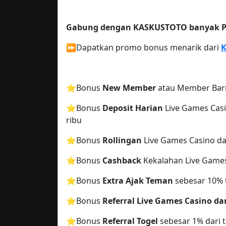
Gabung dengan KASKUSTOTO
banyak
⏩Dapatkan promo bonus menarik dari
⭐️Bonus
New Member
atau Member Baru
⭐️Bonus
Deposit Harian
Live Games Casi
ribu
⭐️Bonus
Rollingan
Live Games Casino da
⭐️Bonus
Cashback
Kekalahan Live Games
⭐️Bonus
Extra Ajak Teman
sebesar 10% 
⭐️Bonus
Referral Live Games Casino da
⭐️Bonus
Referral Togel
sebesar 1% dari 