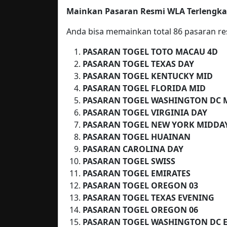
Mainkan Pasaran Resmi WLA Terlengkap
Anda bisa memainkan total 86 pasaran re
PASARAN TOGEL TOTO MACAU
4D
PASARAN TOGEL TEXAS DAY
PASARAN TOGEL KENTUCKY MID
PASARAN TOGEL
FLORIDA MID
PASARAN TOGEL WASHINGTON DC 
PASARAN TOGEL VIRGINIA DAY
PASARAN TOGEL NEW YORK MIDDA
PASARAN TOGEL HUAINAN
PASARAN CAROLINA DAY
PASARAN TOGEL SWISS
PASARAN TOGEL EMIRATES
PASARAN TOGEL OREGON 03
PASARAN TOGEL TEXAS EVENING
PASARAN TOGEL OREGON 06
PASARAN TOGEL WASHINGTON DC 