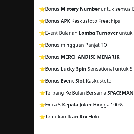
⭐️Bonus
Mistery Number
untuk semua Be
⭐️Bonus
APK
Kaskustoto Freechips
⭐️Event Bulanan
Lomba Turnover
untuk 
⭐️Bonus mingguan Panjat TO
⭐️
Bonus
MERCHANDISE MENARIK
⭐️Bonus
Lucky Spin
Sensational untuk S
⭐️Bonus
Event Slot
Kaskustoto
⭐️Terbang Ke Bulan Bersama
SPACEMAN
⭐️Extra 5
Kepala Joker
Hingga 100%
⭐️Temukan
Ikan Koi
Hoki