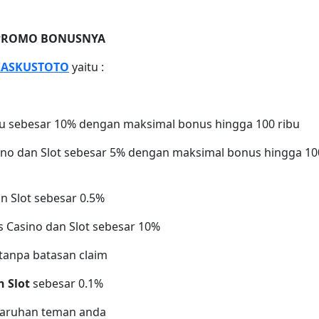
 PROMO BONUSNYA
KASKUSTOTO
yaitu :
 sebesar 10% dengan maksimal bonus hingga 100 ribu
no dan Slot sebesar 5% dengan maksimal bonus hingga 10
n Slot sebesar 0.5%
 Casino dan Slot sebesar 10%
tanpa batasan claim
n Slot
sebesar 0.1%
taruhan teman anda