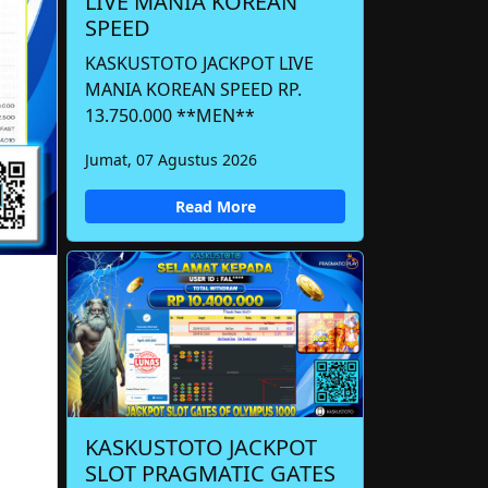
LIVE MANIA KOREAN
SPEED
KASKUSTOTO JACKPOT LIVE
MANIA KOREAN SPEED RP.
13.750.000 **MEN**
Jumat, 07 Agustus 2026
Read More
KASKUSTOTO JACKPOT
SLOT PRAGMATIC GATES