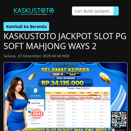
Kembali ke Beranda
KASKUSTOTO JACKPOT SLOT PG
SOFT MAHJONG WAYS 2
Selasa, 23 Desember 2025 06:40 WIB