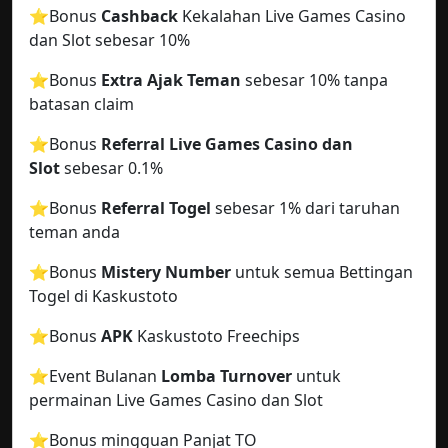
⭐️Bonus
Cashback
Kekalahan Live Games Casino
dan Slot sebesar 10%
⭐️Bonus
Extra Ajak Teman
sebesar 10% tanpa
batasan claim
⭐️Bonus
Referral Live Games Casino dan
Slot
sebesar 0.1%
⭐️Bonus
Referral Togel
sebesar 1% dari taruhan
teman anda
⭐️Bonus
Mistery Number
untuk semua Bettingan
Togel di Kaskustoto
⭐️Bonus
APK
Kaskustoto Freechips
⭐️Event Bulanan
Lomba Turnover
untuk
permainan Live Games Casino dan Slot
⭐️Bonus mingguan Panjat TO