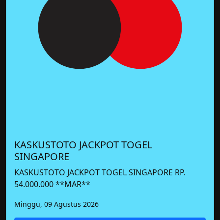
KASKUSTOTO JACKPOT TOGEL
SINGAPORE
KASKUSTOTO JACKPOT TOGEL SINGAPORE RP.
54.000.000 **MAR**
Minggu, 09 Agustus 2026