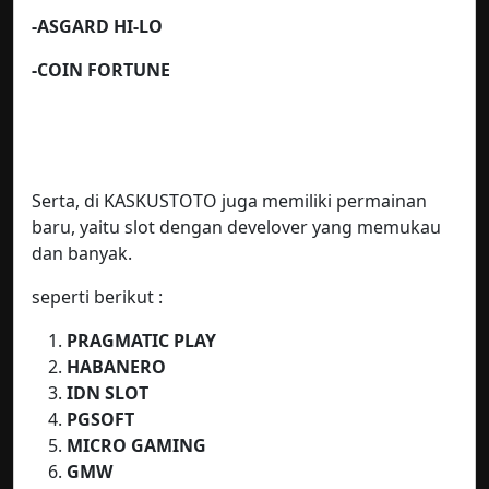
-ASGARD HI-LO
-COIN FORTUNE
Serta, di KASKUSTOTO juga memiliki permainan
baru, yaitu slot dengan develover yang memukau
dan banyak.
seperti berikut :
PRAGMATIC PLAY
HABANERO
IDN SLOT
PGSOFT
MICRO GAMING
GMW