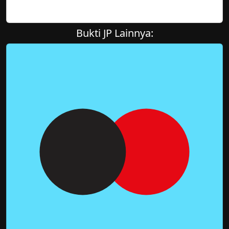
Bukti JP Lainnya: