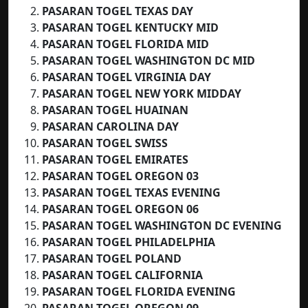
PASARAN TOGEL TEXAS DAY
PASARAN TOGEL KENTUCKY MID
PASARAN TOGEL
FLORIDA MID
PASARAN TOGEL WASHINGTON DC MID
PASARAN TOGEL VIRGINIA DAY
PASARAN TOGEL NEW YORK MIDDAY
PASARAN TOGEL HUAINAN
PASARAN CAROLINA DAY
PASARAN TOGEL SWISS
PASARAN TOGEL EMIRATES
PASARAN TOGEL OREGON 03
PASARAN TOGEL TEXAS EVENING
PASARAN TOGEL OREGON 06
PASARAN TOGEL WASHINGTON DC EVENING
PASARAN TOGEL PHILADELPHIA
PASARAN TOGEL POLAND
PASARAN TOGEL CALIFORNIA
PASARAN TOGEL FLORIDA EVENING
PASARAN TOGEL OREGON 09