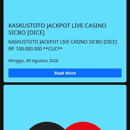
KASKUSTOTO JACKPOT LIVE CASINO
SICBO [DICE]
KASKUSTOTO JACKPOT LIVE CASINO SICBO [DICE]
RP. 100.000.000 **CUC**
Minggu, 09 Agustus 2026
Read More