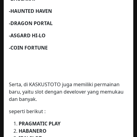
-HAUNTED HAVEN
-DRAGON PORTAL
-ASGARD HI-LO
-COIN FORTUNE
Serta, di KASKUSTOTO juga memiliki permainan
baru, yaitu slot dengan develover yang memukau
dan banyak.
seperti berikut :
PRAGMATIC PLAY
HABANERO