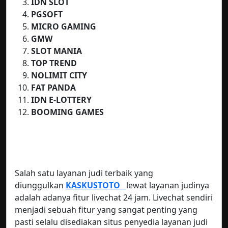
IDN SLOT
PGSOFT
MICRO GAMING
GMW
SLOT MANIA
TOP TREND
NOLIMIT CITY
FAT PANDA
IDN E-LOTTERY
BOOMING GAMES
Salah satu layanan judi terbaik yang
diunggulkan
KASKUSTOTO
lewat layanan judinya
adalah adanya fitur livechat 24 jam. Livechat sendiri
menjadi sebuah fitur yang sangat penting yang
pasti selalu disediakan situs penyedia layanan judi