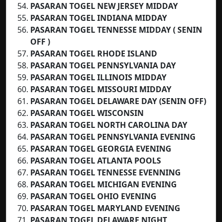
PASARAN TOGEL NEW JERSEY MIDDAY
PASARAN TOGEL INDIANA MIDDAY
PASARAN TOGEL TENNESSE MIDDAY ( SENIN
OFF )
PASARAN TOGEL RHODE ISLAND
PASARAN TOGEL PENNSYLVANIA DAY
PASARAN TOGEL ILLINOIS MIDDAY
PASARAN TOGEL MISSOURI MIDDAY
PASARAN TOGEL DELAWARE DAY (SENIN OFF)
PASARAN TOGEL WISCONSIN
PASARAN TOGEL NORTH CAROLINA DAY
PASARAN TOGEL PENNSYLVANIA EVENING
PASARAN TOGEL GEORGIA EVENING
PASARAN TOGEL ATLANTA POOLS
PASARAN TOGEL TENNESSE EVENNING
PASARAN TOGEL MICHIGAN EVENING
PASARAN TOGEL OHIO EVENING
PASARAN TOGEL MARYLAND EVENING
PASARAN TOGEL DELAWARE NIGHT