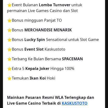
⭐️Event Bulanan
Lomba Turnover
untuk
permainan Live Games Casino dan Slot
⭐️Bonus mingguan Panjat TO
⭐️
Bonus
MERCHANDISE MENARIK
⭐️Bonus
Lucky Spin
Sensational untuk Slot Game
⭐️Bonus
Event Slot
Kaskustoto
⭐️Terbang Ke Bulan Bersama
SPACEMAN
⭐️Extra 5
Kepala Joker
Hingga 100%
⭐️Temukan
Ikan Koi
Hoki
Mainkan Pasaran Resmi WLA Terlengkap dan
Live Game Casino Terbaik di
KASKUSTOTO