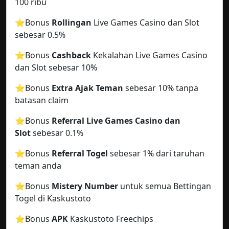
100 ribu
⭐️Bonus
Rollingan
Live Games Casino dan Slot
sebesar 0.5%
⭐️Bonus
Cashback
Kekalahan Live Games Casino
dan Slot sebesar 10%
⭐️Bonus
Extra Ajak Teman
sebesar 10% tanpa
batasan claim
⭐️Bonus
Referral Live Games Casino dan
Slot
sebesar 0.1%
⭐️Bonus
Referral Togel
sebesar 1% dari taruhan
teman anda
⭐️Bonus
Mistery Number
untuk semua Bettingan
Togel di Kaskustoto
⭐️Bonus
APK
Kaskustoto Freechips