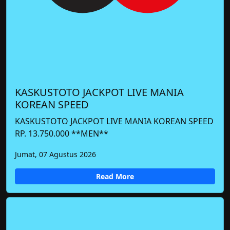
KASKUSTOTO JACKPOT LIVE MANIA
KOREAN SPEED
KASKUSTOTO JACKPOT LIVE MANIA KOREAN SPEED
RP. 13.750.000 **MEN**
Jumat, 07 Agustus 2026
Read More