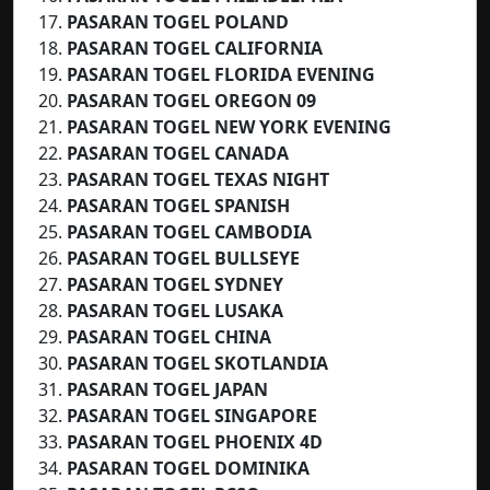
PASARAN TOGEL POLAND
PASARAN TOGEL CALIFORNIA
PASARAN TOGEL FLORIDA EVENING
PASARAN TOGEL OREGON 09
PASARAN TOGEL NEW YORK EVENING
PASARAN TOGEL CANADA
PASARAN TOGEL
TEXAS NIGHT
PASARAN TOGEL
SPANISH
PASARAN TOGEL CAMBODIA
PASARAN TOGEL BULLSEYE
PASARAN TOGEL SYDNEY
PASARAN TOGEL LUSAKA
PASARAN TOGEL CHINA
PASARAN TOGEL SKOTLANDIA
PASARAN TOGEL JAPAN
PASARAN TOGEL SINGAPORE
PASARAN TOGEL PHOENIX 4D
PASARAN TOGEL DOMINIKA