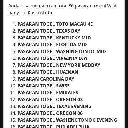
Anda bisa memainkan total 86 pasaran resmi WLA
hanya di Kaskustoto.
PASARAN TOGEL TOTO MACAU
4D
PASARAN TOGEL TEXAS DAY
PASARAN TOGEL KENTUCKY MID
PASARAN TOGEL
FLORIDA MID
PASARAN TOGEL WASHINGTON DC MID
PASARAN TOGEL VIRGINIA DAY
PASARAN TOGEL NEW YORK MIDDAY
PASARAN TOGEL HUAINAN
PASARAN CAROLINA DAY
PASARAN TOGEL SWISS
PASARAN TOGEL EMIRATES
PASARAN TOGEL OREGON 03
PASARAN TOGEL TEXAS EVENING
PASARAN TOGEL OREGON 06
PASARAN TOGEL WASHINGTON DC EVENING
PASARAN TOGEL PHILADELPHIA