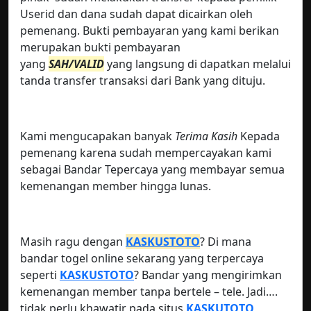
Userid dan dana sudah dapat dicairkan oleh
pemenang. Bukti pembayaran yang kami berikan
merupakan bukti pembayaran
yang
SAH/VALID
yang langsung di dapatkan melalui
tanda transfer transaksi dari Bank yang dituju.
Kami mengucapakan banyak
Terima Kasih
Kepada
pemenang karena sudah mempercayakan kami
sebagai Bandar Tepercaya yang membayar semua
kemenangan member hingga lunas.
Masih ragu dengan
KASKUSTOTO
? Di mana
bandar togel online sekarang yang terpercaya
seperti
KASKUSTOTO
? Bandar yang mengirimkan
kemenangan member tanpa bertele – tele. Jadi….
tidak perlu khawatir pada situs
KASKUTOTO