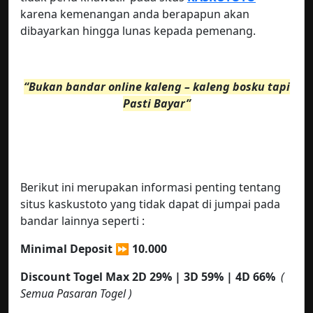
karena kemenangan anda berapapun akan
dibayarkan hingga lunas kepada pemenang.
“Bukan bandar online kaleng – kaleng bosku tapi
Pasti Bayar”
Berikut ini merupakan informasi penting tentang
situs kaskustoto yang tidak dapat di jumpai pada
bandar lainnya seperti :
Minimal Deposit ⏩ 10.000
Discount Togel Max 2D 29% | 3D 59% | 4D 66%
(
Semua Pasaran Togel )