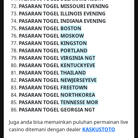
PASARAN TOGEL MISSOURI EVENING
PASARAN TOGEL ILLINOIS EVENING
PASARAN TOGEL INDIANA EVENING
PASARAN TOGEL
BOSTON
PASARAN TOGEL
MOSKOW
PASARAN TOGEL
KINGSTON
PASARAN TOGEL
PORTLAND
PASARAN TOGEL
VIRGINIA NGT
PASARAN TOGEL
KENTUCKYEVE
PASARAN TOGEL
THAILAND
PASARAN TOGEL
NEWJERSEYEVE
PASARAN TOGEL
FREETOWN
PASARAN TOGEL
NORTHKOREA
PASARAN TOGEL
TENNESSE MOR
PASARAN TOGEL GEORGIA NGT
Juga anda bisa memainkan puluhan permainan live
casino ditemani dengan dealer
KASKUSTOTO