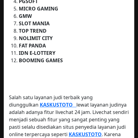
PGSOFT
MICRO GAMING
GMW
SLOT MANIA
TOP TREND
NOLIMIT CITY
FAT PANDA
IDN E-LOTTERY
BOOMING GAMES
Salah satu layanan judi terbaik yang
diunggulkan
KASKUSTOTO
lewat layanan judinya
adalah adanya fitur livechat 24 jam. Livechat sendiri
menjadi sebuah fitur yang sangat penting yang
pasti selalu disediakan situs penyedia layanan judi
online terpercaya seperti
KASKUSTOTO
. Karena