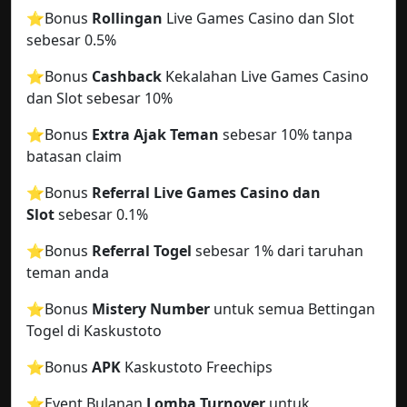
⭐️Bonus
Rollingan
Live Games Casino dan Slot
sebesar 0.5%
⭐️Bonus
Cashback
Kekalahan Live Games Casino
dan Slot sebesar 10%
⭐️Bonus
Extra Ajak Teman
sebesar 10% tanpa
batasan claim
⭐️Bonus
Referral Live Games Casino dan
Slot
sebesar 0.1%
⭐️Bonus
Referral Togel
sebesar 1% dari taruhan
teman anda
⭐️Bonus
Mistery Number
untuk semua Bettingan
Togel di Kaskustoto
⭐️Bonus
APK
Kaskustoto Freechips
⭐️Event Bulanan
Lomba Turnover
untuk