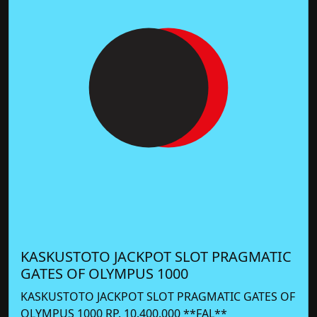
KASKUSTOTO JACKPOT SLOT PRAGMATIC
GATES OF OLYMPUS 1000
KASKUSTOTO JACKPOT SLOT PRAGMATIC GATES OF
OLYMPUS 1000 RP. 10.400.000 **FAL**