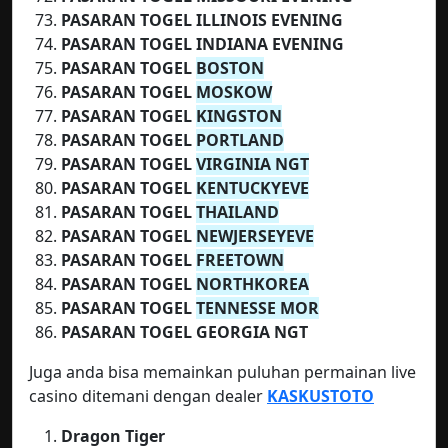
PASARAN TOGEL ILLINOIS EVENING
PASARAN TOGEL INDIANA EVENING
PASARAN TOGEL
BOSTON
PASARAN TOGEL
MOSKOW
PASARAN TOGEL
KINGSTON
PASARAN TOGEL
PORTLAND
PASARAN TOGEL
VIRGINIA NGT
PASARAN TOGEL
KENTUCKYEVE
PASARAN TOGEL
THAILAND
PASARAN TOGEL
NEWJERSEYEVE
PASARAN TOGEL
FREETOWN
PASARAN TOGEL
NORTHKOREA
PASARAN TOGEL
TENNESSE MOR
PASARAN TOGEL GEORGIA NGT
Juga anda bisa memainkan puluhan permainan live
casino ditemani dengan dealer
KASKUSTOTO
Dragon Tiger