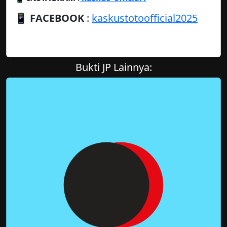
📱
FACEBOOK
:
kaskustotoofficial2025
Bukti JP Lainnya: