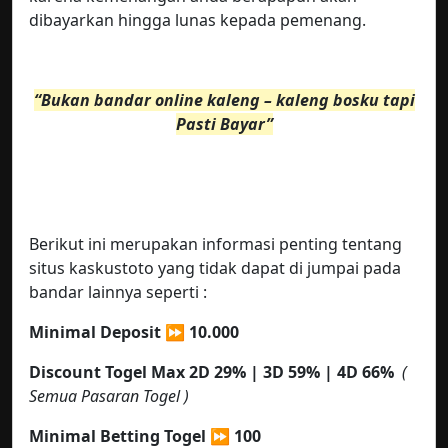
dibayarkan hingga lunas kepada pemenang.
“Bukan bandar online kaleng – kaleng bosku tapi
Pasti Bayar”
Berikut ini merupakan informasi penting tentang
situs kaskustoto yang tidak dapat di jumpai pada
bandar lainnya seperti :
Minimal Deposit ⏩ 10.000
Discount Togel Max 2D 29% | 3D 59% | 4D 66%
(
Semua Pasaran Togel )
Minimal Betting Togel
⏩ 100