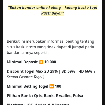
“Bukan bandar online kaleng – kaleng bosku tapi
Pasti Bayar”
Berikut ini merupakan informasi penting tentang
situs kaskustoto yang tidak dapat di jumpai pada
bandar lainnya seperti :
Minimal Deposit ⏩ 10.000
Discount Togel Max 2D 29% | 3D 59% | 4D 66%
(
Semua Pasaran Togel )
Minimal Betting Togel
⏩ 100
Pilihan Bank : Qris,
Bank, E-wallet, Pulsa
Platform :
iOS, Android, Windows