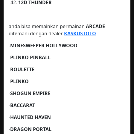
12D THUNDER
anda bisa memainkan permainan
ARCADE
ditemani dengan dealer
KASKUSTOTO
-MINESWEEPER HOLLYWOOD
-PLINKO PINBALL
-ROULETTE
-PLINKO
-SHOGUN EMPIRE
-BACCARAT
-HAUNTED HAVEN
-DRAGON PORTAL