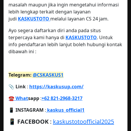
masalah maupun jika ingin mengetahui informasi
lebih lengkap terkait dengan layanan
judi
KASKUSTOTO
melalui layanan CS 24 jam.
Ayo segera daftarkan diri anda pada situs
terpercaya kami hanya di
KASKUSTOTO
. Untuk
info pendaftaran lebih lanjut boleh hubungi kontak
dibawah ini :
Telegram:
@CSKASKUS1
📎 Link
:
https://kaskusup.com/
☎️ What
sapp
:
+62 821-2968-3217
📱 INSTAGRAM
:
kaskus_official1
📱
FACEBOOK
:
kaskustotoofficial2025