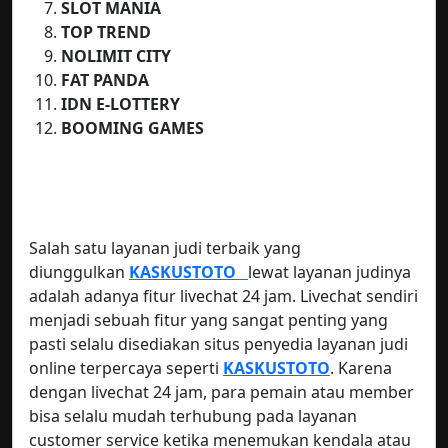
SLOT MANIA
TOP TREND
NOLIMIT CITY
FAT PANDA
IDN E-LOTTERY
BOOMING GAMES
Salah satu layanan judi terbaik yang
diunggulkan
KASKUSTOTO
lewat layanan judinya
adalah adanya fitur livechat 24 jam. Livechat sendiri
menjadi sebuah fitur yang sangat penting yang
pasti selalu disediakan situs penyedia layanan judi
online terpercaya seperti
KASKUSTOTO
. Karena
dengan livechat 24 jam, para pemain atau member
bisa selalu mudah terhubung pada layanan
customer service ketika menemukan kendala atau