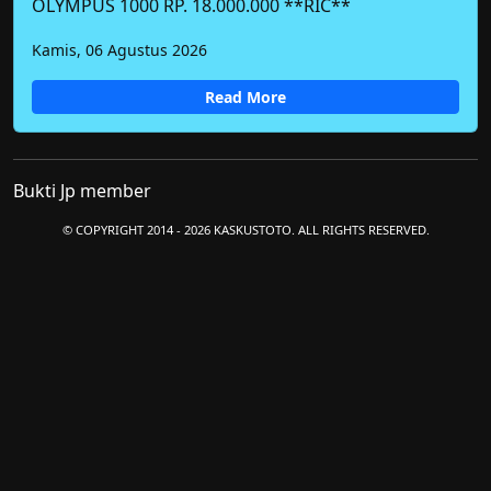
OLYMPUS 1000 RP. 18.000.000 **RIC**
Kamis, 06 Agustus 2026
Read More
Bukti Jp member
© COPYRIGHT 2014 - 2026 KASKUSTOTO. ALL RIGHTS RESERVED.