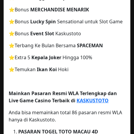
⭐️
Bonus
MERCHANDISE MENARIK
⭐️Bonus
Lucky Spin
Sensational untuk Slot Game
⭐️Bonus
Event Slot
Kaskustoto
⭐️Terbang Ke Bulan Bersama
SPACEMAN
⭐️Extra 5
Kepala Joker
Hingga 100%
⭐️Temukan
Ikan Koi
Hoki
Mainkan Pasaran Resmi WLA Terlengkap dan
Live Game Casino Terbaik di
KASKUSTOTO
Anda bisa memainkan total 86 pasaran resmi WLA
hanya di Kaskustoto.
PASARAN TOGEL TOTO MACAU
4D