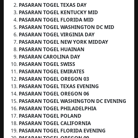
PASARAN TOGEL TEXAS DAY
PASARAN TOGEL KENTUCKY MID
PASARAN TOGEL
FLORIDA MID
PASARAN TOGEL WASHINGTON DC MID
PASARAN TOGEL VIRGINIA DAY
PASARAN TOGEL NEW YORK MIDDAY
PASARAN TOGEL HUAINAN
PASARAN CAROLINA DAY
PASARAN TOGEL SWISS
PASARAN TOGEL EMIRATES
PASARAN TOGEL OREGON 03
PASARAN TOGEL TEXAS EVENING
PASARAN TOGEL OREGON 06
PASARAN TOGEL WASHINGTON DC EVENING
PASARAN TOGEL PHILADELPHIA
PASARAN TOGEL POLAND
PASARAN TOGEL CALIFORNIA
PASARAN TOGEL FLORIDA EVENING
PASARAN TOGEL OREGON 09