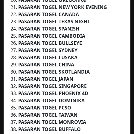
PASARAN TOGEL NEW YORK EVENING
PASARAN TOGEL CANADA
PASARAN TOGEL
TEXAS NIGHT
PASARAN TOGEL
SPANISH
PASARAN TOGEL CAMBODIA
PASARAN TOGEL BULLSEYE
PASARAN TOGEL SYDNEY
PASARAN TOGEL LUSAKA
PASARAN TOGEL CHINA
PASARAN TOGEL SKOTLANDIA
PASARAN TOGEL JAPAN
PASARAN TOGEL SINGAPORE
PASARAN TOGEL PHOENIX 4D
PASARAN TOGEL DOMINIKA
PASARAN TOGEL PCSO
PASARAN TOGEL TAIWAN
PASARAN TOGEL MONROVIA
PASARAN TOGEL BUFFALO