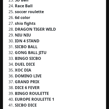
Race Ball
soccer roulette
6d color
shio fights
DRAGON TIGER WILD
NIU NIU
IDN 4 STAND
SICBO BALL
GONG BALL JITU
BINGO SICBO
DUEL DICE
XOC DIA
DOMINO LIVE
GRAND PRIX
DICE 6 FEVER
BINGO ROULETTE
EUROPE ROULETTE 1
SICBO DICE