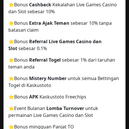
⭐️Bonus
Cashback
Kekalahan Live Games Casino
dan Slot sebesar 10%
⭐️Bonus
Extra Ajak Teman
sebesar 10% tanpa
batasan claim
⭐️Bonus
Referral Live Games Casino dan
Slot
sebesar 0.1%
⭐️Bonus
Referral Togel
sebesar 1% dari taruhan
teman anda
⭐️Bonus
Mistery Number
untuk semua Bettingan
Togel di Kaskustoto
⭐️Bonus
APK
Kaskustoto Freechips
⭐️Event Bulanan
Lomba Turnover
untuk
permainan Live Games Casino dan Slot
⭐️Bonus mingguan Panjat TO