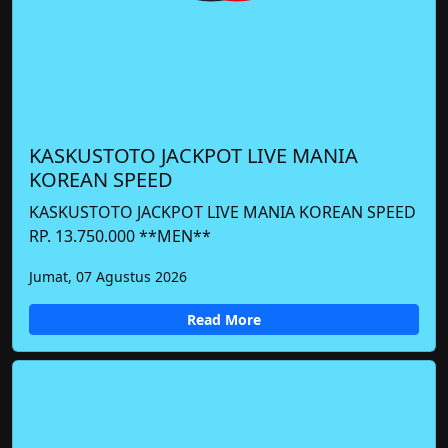
KASKUSTOTO JACKPOT LIVE MANIA
KOREAN SPEED
KASKUSTOTO JACKPOT LIVE MANIA KOREAN SPEED
RP. 13.750.000 **MEN**
Jumat, 07 Agustus 2026
Read More