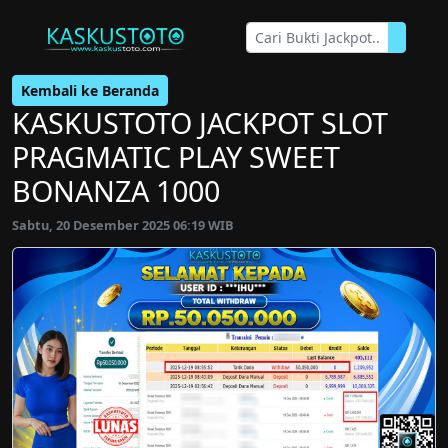
Kembali ke Beranda
KASKUSTOTO JACKPOT SLOT
PRAGMATIC PLAY SWEET
BONANZA 1000
Sabtu, 20 Desember 2025 06:19 WIB