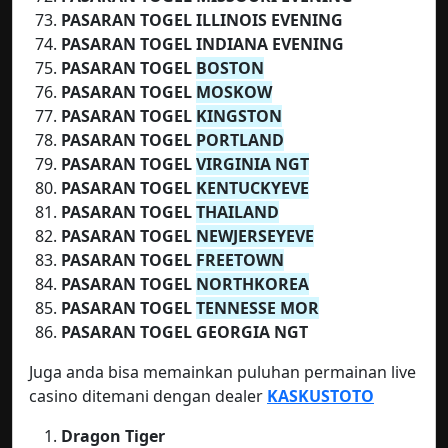
PASARAN TOGEL ILLINOIS EVENING
PASARAN TOGEL INDIANA EVENING
PASARAN TOGEL
BOSTON
PASARAN TOGEL
MOSKOW
PASARAN TOGEL
KINGSTON
PASARAN TOGEL
PORTLAND
PASARAN TOGEL
VIRGINIA NGT
PASARAN TOGEL
KENTUCKYEVE
PASARAN TOGEL
THAILAND
PASARAN TOGEL
NEWJERSEYEVE
PASARAN TOGEL
FREETOWN
PASARAN TOGEL
NORTHKOREA
PASARAN TOGEL
TENNESSE MOR
PASARAN TOGEL GEORGIA NGT
Juga anda bisa memainkan puluhan permainan live
casino ditemani dengan dealer
KASKUSTOTO
Dragon Tiger