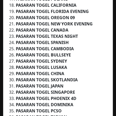
PASARAN TOGEL CALIFORNIA
PASARAN TOGEL FLORIDA EVENING
PASARAN TOGEL OREGON 09
PASARAN TOGEL NEW YORK EVENING
PASARAN TOGEL CANADA
PASARAN TOGEL
TEXAS NIGHT
PASARAN TOGEL
SPANISH
PASARAN TOGEL CAMBODIA
PASARAN TOGEL BULLSEYE
PASARAN TOGEL SYDNEY
PASARAN TOGEL LUSAKA
PASARAN TOGEL CHINA
PASARAN TOGEL SKOTLANDIA
PASARAN TOGEL JAPAN
PASARAN TOGEL SINGAPORE
PASARAN TOGEL PHOENIX 4D
PASARAN TOGEL DOMINIKA
PASARAN TOGEL PCSO