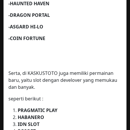
-HAUNTED HAVEN
-DRAGON PORTAL
-ASGARD HI-LO
-COIN FORTUNE
Serta, di KASKUSTOTO juga memiliki permainan
baru, yaitu slot dengan develover yang memukau
dan banyak.
seperti berikut :
PRAGMATIC PLAY
HABANERO
IDN SLOT