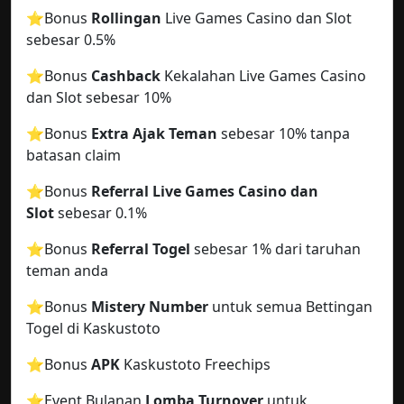
⭐️Bonus
Rollingan
Live Games Casino dan Slot
sebesar 0.5%
⭐️Bonus
Cashback
Kekalahan Live Games Casino
dan Slot sebesar 10%
⭐️Bonus
Extra Ajak Teman
sebesar 10% tanpa
batasan claim
⭐️Bonus
Referral Live Games Casino dan
Slot
sebesar 0.1%
⭐️Bonus
Referral Togel
sebesar 1% dari taruhan
teman anda
⭐️Bonus
Mistery Number
untuk semua Bettingan
Togel di Kaskustoto
⭐️Bonus
APK
Kaskustoto Freechips
⭐️Event Bulanan
Lomba Turnover
untuk