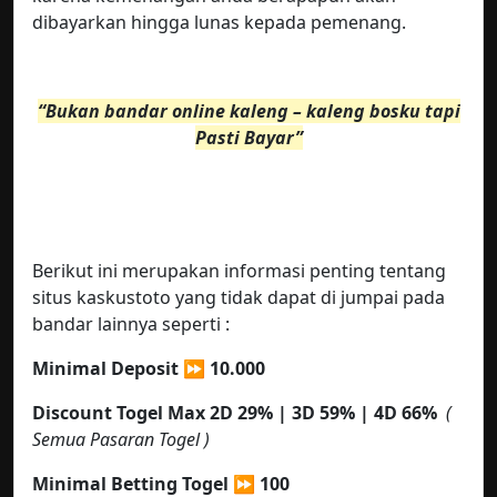
dibayarkan hingga lunas kepada pemenang.
“Bukan bandar online kaleng – kaleng bosku tapi
Pasti Bayar”
Berikut ini merupakan informasi penting tentang
situs kaskustoto yang tidak dapat di jumpai pada
bandar lainnya seperti :
Minimal Deposit ⏩ 10.000
Discount Togel Max 2D 29% | 3D 59% | 4D 66%
(
Semua Pasaran Togel )
Minimal Betting Togel
⏩ 100