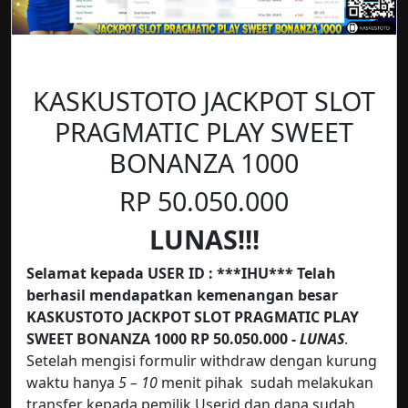
KASKUSTOTO JACKPOT SLOT
PRAGMATIC PLAY SWEET
BONANZA 1000
RP 50.050.000
LUNAS!!!
Selamat kepada USER ID : ***IHU*** Telah
berhasil mendapatkan kemenangan besar
KASKUSTOTO JACKPOT SLOT PRAGMATIC PLAY
SWEET BONANZA 1000 RP 50.050.000 -
LUNAS
.
Setelah mengisi formulir withdraw dengan kurung
waktu hanya
5 – 10
menit pihak
sudah melakukan
transfer kepada pemilik Userid dan dana sudah