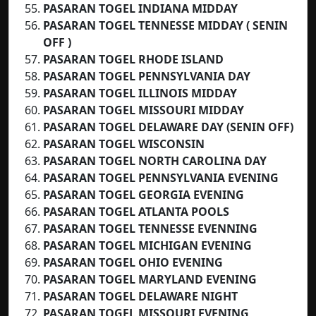
PASARAN TOGEL INDIANA MIDDAY
PASARAN TOGEL TENNESSE MIDDAY ( SENIN
OFF )
PASARAN TOGEL RHODE ISLAND
PASARAN TOGEL PENNSYLVANIA DAY
PASARAN TOGEL ILLINOIS MIDDAY
PASARAN TOGEL MISSOURI MIDDAY
PASARAN TOGEL DELAWARE DAY (SENIN OFF)
PASARAN TOGEL WISCONSIN
PASARAN TOGEL NORTH CAROLINA DAY
PASARAN TOGEL PENNSYLVANIA EVENING
PASARAN TOGEL GEORGIA EVENING
PASARAN TOGEL ATLANTA POOLS
PASARAN TOGEL TENNESSE EVENNING
PASARAN TOGEL MICHIGAN EVENING
PASARAN TOGEL OHIO EVENING
PASARAN TOGEL MARYLAND EVENING
PASARAN TOGEL DELAWARE NIGHT
PASARAN TOGEL MISSOURI EVENING