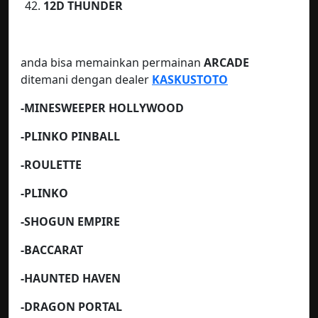
12D THUNDER
anda bisa memainkan permainan
ARCADE
ditemani dengan dealer
KASKUSTOTO
-MINESWEEPER HOLLYWOOD
-PLINKO PINBALL
-ROULETTE
-PLINKO
-SHOGUN EMPIRE
-BACCARAT
-HAUNTED HAVEN
-DRAGON PORTAL