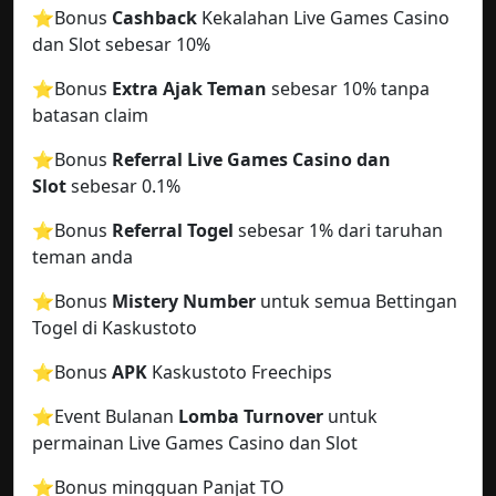
⭐️Bonus
Cashback
Kekalahan Live Games Casino
dan Slot sebesar 10%
⭐️Bonus
Extra Ajak Teman
sebesar 10% tanpa
batasan claim
⭐️Bonus
Referral Live Games Casino dan
Slot
sebesar 0.1%
⭐️Bonus
Referral Togel
sebesar 1% dari taruhan
teman anda
⭐️Bonus
Mistery Number
untuk semua Bettingan
Togel di Kaskustoto
⭐️Bonus
APK
Kaskustoto Freechips
⭐️Event Bulanan
Lomba Turnover
untuk
permainan Live Games Casino dan Slot
⭐️Bonus mingguan Panjat TO