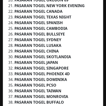
PASARAN TOGEL NEW YORK EVENING
PASARAN TOGEL CANADA
PASARAN TOGEL
TEXAS NIGHT
PASARAN TOGEL
SPANISH
PASARAN TOGEL CAMBODIA
PASARAN TOGEL BULLSEYE
PASARAN TOGEL SYDNEY
PASARAN TOGEL LUSAKA
PASARAN TOGEL CHINA
PASARAN TOGEL SKOTLANDIA
PASARAN TOGEL JAPAN
PASARAN TOGEL SINGAPORE
PASARAN TOGEL PHOENIX 4D
PASARAN TOGEL DOMINIKA
PASARAN TOGEL PCSO
PASARAN TOGEL TAIWAN
PASARAN TOGEL MONROVIA
PASARAN TOGEL BUFFALO