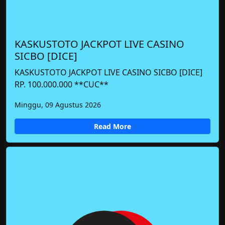
KASKUSTOTO JACKPOT LIVE CASINO
SICBO [DICE]
KASKUSTOTO JACKPOT LIVE CASINO SICBO [DICE]
RP. 100.000.000 **CUC**
Minggu, 09 Agustus 2026
Read More