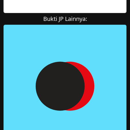
Bukti JP Lainnya: