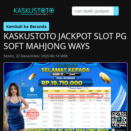
Kembali ke Beranda
KASKUSTOTO JACKPOT SLOT PG
SOFT MAHJONG WAYS
Senin, 22 Desember 2025 06:14 WIB