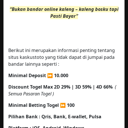
“Bukan bandar online kaleng – kaleng bosku tapi
Pasti Bayar”
Berikut ini merupakan informasi penting tentang
situs kaskustoto yang tidak dapat di jumpai pada
bandar lainnya seperti :
Minimal Deposit ⏩ 10.000
Discount Togel Max 2D 29% | 3D 59% | 4D 66%
(
Semua Pasaran Togel )
Minimal Betting Togel
⏩ 100
Pilihan Bank : Qris,
Bank, E-wallet, Pulsa
Platform :
iOS, Android, Windows