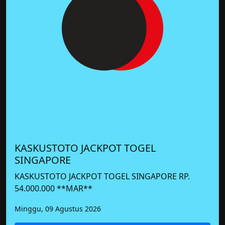
KASKUSTOTO JACKPOT TOGEL
SINGAPORE
KASKUSTOTO JACKPOT TOGEL SINGAPORE RP.
54.000.000 **MAR**
Minggu, 09 Agustus 2026