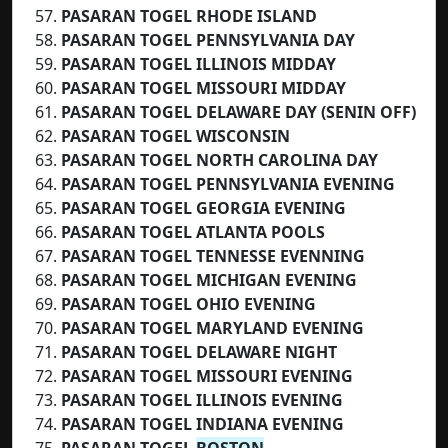
PASARAN TOGEL RHODE ISLAND
PASARAN TOGEL PENNSYLVANIA DAY
PASARAN TOGEL ILLINOIS MIDDAY
PASARAN TOGEL MISSOURI MIDDAY
PASARAN TOGEL DELAWARE DAY (SENIN OFF)
PASARAN TOGEL WISCONSIN
PASARAN TOGEL NORTH CAROLINA DAY
PASARAN TOGEL PENNSYLVANIA EVENING
PASARAN TOGEL GEORGIA EVENING
PASARAN TOGEL ATLANTA POOLS
PASARAN TOGEL TENNESSE EVENNING
PASARAN TOGEL MICHIGAN EVENING
PASARAN TOGEL OHIO EVENING
PASARAN TOGEL MARYLAND EVENING
PASARAN TOGEL DELAWARE NIGHT
PASARAN TOGEL MISSOURI EVENING
PASARAN TOGEL ILLINOIS EVENING
PASARAN TOGEL INDIANA EVENING
PASARAN TOGEL
BOSTON