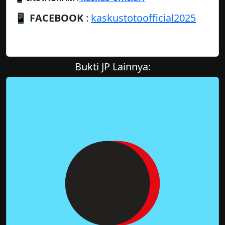
📱
FACEBOOK
:
kaskustotoofficial2025
Bukti JP Lainnya: