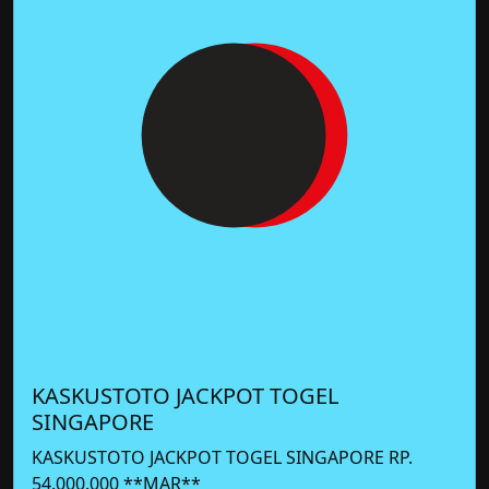
KASKUSTOTO JACKPOT TOGEL
SINGAPORE
KASKUSTOTO JACKPOT TOGEL SINGAPORE RP.
54.000.000 **MAR**