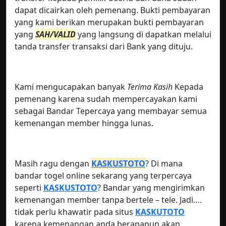
dapat dicairkan oleh pemenang. Bukti pembayaran
yang kami berikan merupakan bukti pembayaran
yang
SAH/VALID
yang langsung di dapatkan melalui
tanda transfer transaksi dari Bank yang dituju.
Kami mengucapakan banyak
Terima Kasih
Kepada
pemenang karena sudah mempercayakan kami
sebagai Bandar Tepercaya yang membayar semua
kemenangan member hingga lunas.
Masih ragu dengan
KASKUSTOTO
? Di mana
bandar togel online sekarang yang terpercaya
seperti
KASKUSTOTO
? Bandar yang mengirimkan
kemenangan member tanpa bertele – tele. Jadi….
tidak perlu khawatir pada situs
KASKUTOTO
karena kemenangan anda berapapun akan