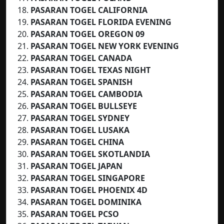
PASARAN TOGEL CALIFORNIA
PASARAN TOGEL FLORIDA EVENING
PASARAN TOGEL OREGON 09
PASARAN TOGEL NEW YORK EVENING
PASARAN TOGEL CANADA
PASARAN TOGEL
TEXAS NIGHT
PASARAN TOGEL
SPANISH
PASARAN TOGEL CAMBODIA
PASARAN TOGEL BULLSEYE
PASARAN TOGEL SYDNEY
PASARAN TOGEL LUSAKA
PASARAN TOGEL CHINA
PASARAN TOGEL SKOTLANDIA
PASARAN TOGEL JAPAN
PASARAN TOGEL SINGAPORE
PASARAN TOGEL PHOENIX 4D
PASARAN TOGEL DOMINIKA
PASARAN TOGEL PCSO