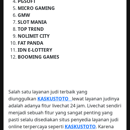
PGSOFT
MICRO GAMING
GMW
SLOT MANIA
TOP TREND
NOLIMIT CITY
FAT PANDA
IDN E-LOTTERY
BOOMING GAMES
Salah satu layanan judi terbaik yang
diunggulkan
KASKUSTOTO
lewat layanan judinya
adalah adanya fitur livechat 24 jam. Livechat sendiri
menjadi sebuah fitur yang sangat penting yang
pasti selalu disediakan situs penyedia layanan judi
online terpercaya seperti
KASKUSTOTO
. Karena