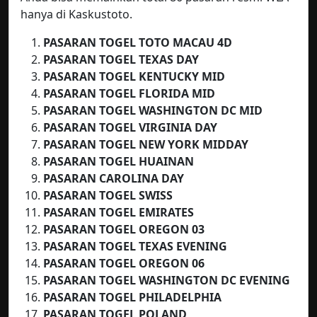
hanya di Kaskustoto.
PASARAN TOGEL TOTO MACAU
4D
PASARAN TOGEL TEXAS DAY
PASARAN TOGEL KENTUCKY MID
PASARAN TOGEL
FLORIDA MID
PASARAN TOGEL WASHINGTON DC MID
PASARAN TOGEL VIRGINIA DAY
PASARAN TOGEL NEW YORK MIDDAY
PASARAN TOGEL HUAINAN
PASARAN CAROLINA DAY
PASARAN TOGEL SWISS
PASARAN TOGEL EMIRATES
PASARAN TOGEL OREGON 03
PASARAN TOGEL TEXAS EVENING
PASARAN TOGEL OREGON 06
PASARAN TOGEL WASHINGTON DC EVENING
PASARAN TOGEL PHILADELPHIA
PASARAN TOGEL POLAND