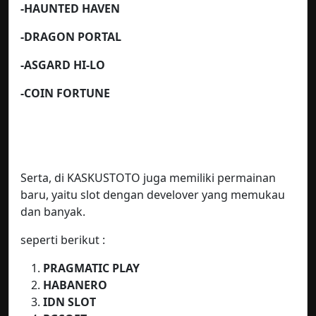
-HAUNTED HAVEN
-DRAGON PORTAL
-ASGARD HI-LO
-COIN FORTUNE
Serta, di KASKUSTOTO juga memiliki permainan
baru, yaitu slot dengan develover yang memukau
dan banyak.
seperti berikut :
PRAGMATIC PLAY
HABANERO
IDN SLOT