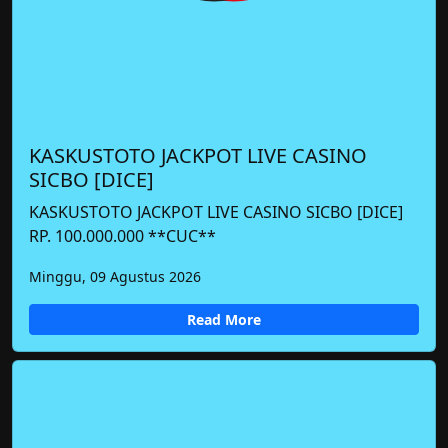
KASKUSTOTO JACKPOT LIVE CASINO
SICBO [DICE]
KASKUSTOTO JACKPOT LIVE CASINO SICBO [DICE]
RP. 100.000.000 **CUC**
Minggu, 09 Agustus 2026
Read More