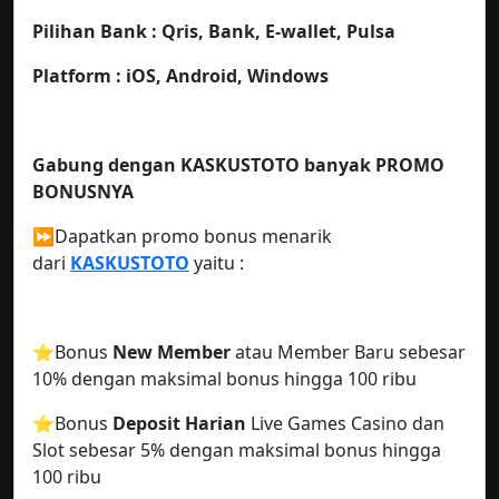
Pilihan Bank : Qris,
Bank, E-wallet, Pulsa
Platform :
iOS, Android, Windows
Gabung dengan KASKUSTOTO
banyak PROMO
BONUSNYA
⏩Dapatkan promo bonus menarik
dari
KASKUSTOTO
yaitu :
⭐️Bonus
New Member
atau Member Baru sebesar
10% dengan maksimal bonus hingga 100 ribu
⭐️Bonus
Deposit Harian
Live Games Casino dan
Slot sebesar 5% dengan maksimal bonus hingga
100 ribu