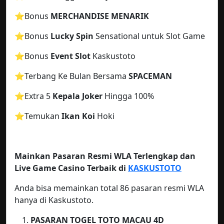
⭐️
Bonus
MERCHANDISE MENARIK
⭐️Bonus
Lucky Spin
Sensational untuk Slot Game
⭐️Bonus
Event Slot
Kaskustoto
⭐️Terbang Ke Bulan Bersama
SPACEMAN
⭐️Extra 5
Kepala Joker
Hingga 100%
⭐️Temukan
Ikan Koi
Hoki
Mainkan Pasaran Resmi WLA Terlengkap dan
Live Game Casino Terbaik di
KASKUSTOTO
Anda bisa memainkan total 86 pasaran resmi WLA
hanya di Kaskustoto.
PASARAN TOGEL TOTO MACAU
4D