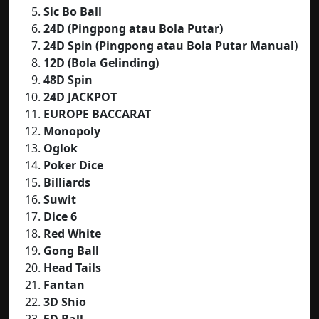
Sic Bo Ball
24D (Pingpong atau Bola Putar)
24D Spin (Pingpong atau Bola Putar Manual)
12D (Bola Gelinding)
48D Spin
24D JACKPOT
EUROPE BACCARAT
Monopoly
Oglok
Poker Dice
Billiards
Suwit
Dice 6
Red White
Gong Ball
Head Tails
Fantan
3D Shio
5D Ball