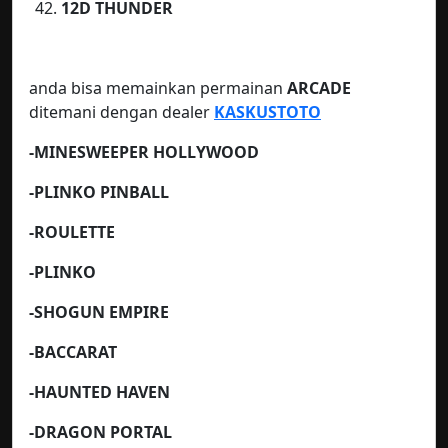
12D THUNDER
anda bisa memainkan permainan
ARCADE
ditemani dengan dealer
KASKUSTOTO
-MINESWEEPER HOLLYWOOD
-PLINKO PINBALL
-ROULETTE
-PLINKO
-SHOGUN EMPIRE
-BACCARAT
-HAUNTED HAVEN
-DRAGON PORTAL