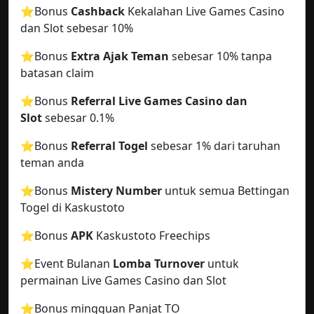
⭐️Bonus
Cashback
Kekalahan Live Games Casino
dan Slot sebesar 10%
⭐️Bonus
Extra Ajak Teman
sebesar 10% tanpa
batasan claim
⭐️Bonus
Referral Live Games Casino dan
Slot
sebesar 0.1%
⭐️Bonus
Referral Togel
sebesar 1% dari taruhan
teman anda
⭐️Bonus
Mistery Number
untuk semua Bettingan
Togel di Kaskustoto
⭐️Bonus
APK
Kaskustoto Freechips
⭐️Event Bulanan
Lomba Turnover
untuk
permainan Live Games Casino dan Slot
⭐️Bonus mingguan Panjat TO