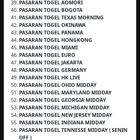
PASARAN TOGEL AOMORI
PASARAN TOGEL BOGOTA
PASARAN TOGEL TEXAS MORNING
PASARAN TOGEL OKINAWA
PASARAN TOGEL PANAMA
PASARAN TOGEL HONGKONG
PASARAN TOGEL MIAMI
PASARAN TOGEL EURO
PASARAN TOGEL
JAKARTA
PASARAN TOGEL GERMANY
PASARAN TOGEL HK LIVE
PASARAN TOGEL OHIO MIDDAY
PASARAN TOGEL MARYLAND MIDDAY
PASARAN TOGEL GEORGIA MIDDAY
PASARAN TOGEL MICHIGAN MIDDAY
PASARAN TOGEL NEW JERSEY MIDDAY
PASARAN TOGEL INDIANA MIDDAY
PASARAN TOGEL TENNESSE MIDDAY ( SENIN
OFF )