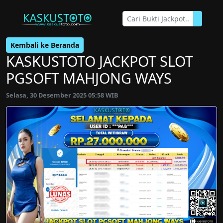
Kembali ke Beranda
KASKUSTOTO JACKPOT SLOT
PGSOFT MAHJONG WAYS
Selasa, 30 Desember 2025 05:58 WIB