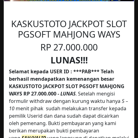
KASKUSTOTO JACKPOT SLOT
PGSOFT MAHJONG WAYS
RP 27.000.000
LUNAS!!!
Selamat kepada USER ID : ***PAB*** Telah
berhasil mendapatkan kemenangan besar
KASKUSTOTO JACKPOT SLOT PGSOFT MAHJONG
WAYS RP 27.000.000 -
LUNAS
. Setelah mengisi
formulir withdraw dengan kurung waktu hanya
5 –
10
menit pihak
sudah melakukan transfer kepada
pemilik Userid dan dana sudah dapat dicairkan
oleh pemenang. Bukti pembayaran yang kami
berikan merupakan bukti pembayaran
yang
SAH/VALID
yang langsung di dapatkan melalui