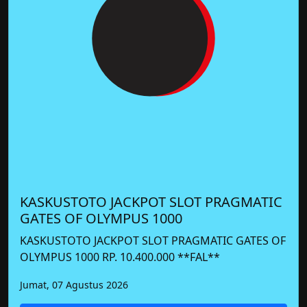
KASKUSTOTO JACKPOT SLOT PRAGMATIC
GATES OF OLYMPUS 1000
KASKUSTOTO JACKPOT SLOT PRAGMATIC GATES OF
OLYMPUS 1000 RP. 10.400.000 **FAL**
Jumat, 07 Agustus 2026