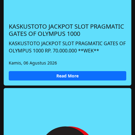
KASKUSTOTO JACKPOT SLOT PRAGMATIC
GATES OF OLYMPUS 1000
KASKUSTOTO JACKPOT SLOT PRAGMATIC GATES OF
OLYMPUS 1000 RP. 70.000.000 **WEK**
Kamis, 06 Agustus 2026
Read More