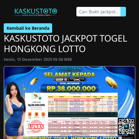
Kembali ke Beranda
KASKUSTOTO JACKPOT TOGEL
HONGKONG LOTTO
Senin, 15 Desember 2025 05:56 WIB