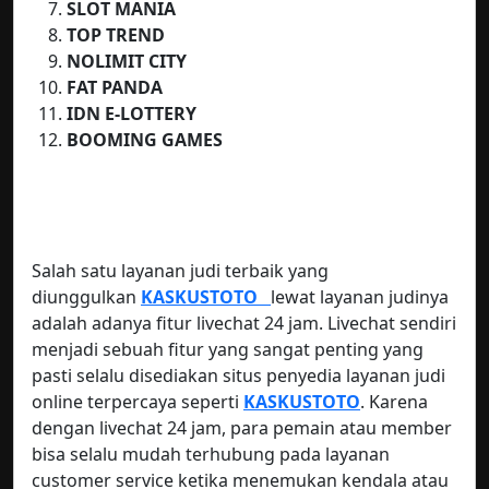
SLOT MANIA
TOP TREND
NOLIMIT CITY
FAT PANDA
IDN E-LOTTERY
BOOMING GAMES
Salah satu layanan judi terbaik yang
diunggulkan
KASKUSTOTO
lewat layanan judinya
adalah adanya fitur livechat 24 jam. Livechat sendiri
menjadi sebuah fitur yang sangat penting yang
pasti selalu disediakan situs penyedia layanan judi
online terpercaya seperti
KASKUSTOTO
. Karena
dengan livechat 24 jam, para pemain atau member
bisa selalu mudah terhubung pada layanan
customer service ketika menemukan kendala atau