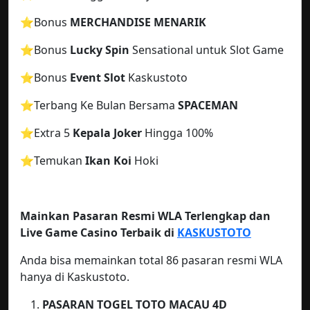
⭐️
Bonus
MERCHANDISE MENARIK
⭐️Bonus
Lucky Spin
Sensational untuk Slot Game
⭐️Bonus
Event Slot
Kaskustoto
⭐️Terbang Ke Bulan Bersama
SPACEMAN
⭐️Extra 5
Kepala Joker
Hingga 100%
⭐️Temukan
Ikan Koi
Hoki
Mainkan Pasaran Resmi WLA Terlengkap dan
Live Game Casino Terbaik di
KASKUSTOTO
Anda bisa memainkan total 86 pasaran resmi WLA
hanya di Kaskustoto.
PASARAN TOGEL TOTO MACAU
4D