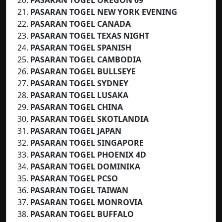
PASARAN TOGEL NEW YORK EVENING
PASARAN TOGEL CANADA
PASARAN TOGEL
TEXAS NIGHT
PASARAN TOGEL
SPANISH
PASARAN TOGEL CAMBODIA
PASARAN TOGEL BULLSEYE
PASARAN TOGEL SYDNEY
PASARAN TOGEL LUSAKA
PASARAN TOGEL CHINA
PASARAN TOGEL SKOTLANDIA
PASARAN TOGEL JAPAN
PASARAN TOGEL SINGAPORE
PASARAN TOGEL PHOENIX 4D
PASARAN TOGEL DOMINIKA
PASARAN TOGEL PCSO
PASARAN TOGEL TAIWAN
PASARAN TOGEL MONROVIA
PASARAN TOGEL BUFFALO