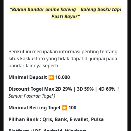
“Bukan bandar online kaleng – kaleng bosku tapi
Pasti Bayar”
Berikut ini merupakan informasi penting tentang
situs kaskustoto yang tidak dapat di jumpai pada
bandar lainnya seperti :
Minimal Deposit ⏩ 10.000
Discount Togel Max 2D 29% | 3D 59% | 4D 66%
(
Semua Pasaran Togel )
Minimal Betting Togel
⏩ 100
Pilihan Bank : Qris,
Bank, E-wallet, Pulsa
Platform :
iOS, Android, Windows