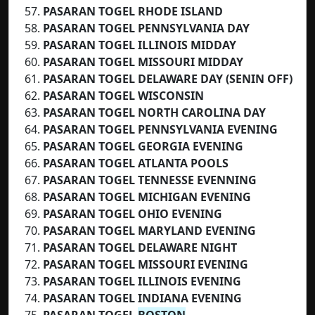
PASARAN TOGEL RHODE ISLAND
PASARAN TOGEL PENNSYLVANIA DAY
PASARAN TOGEL ILLINOIS MIDDAY
PASARAN TOGEL MISSOURI MIDDAY
PASARAN TOGEL DELAWARE DAY (SENIN OFF)
PASARAN TOGEL WISCONSIN
PASARAN TOGEL NORTH CAROLINA DAY
PASARAN TOGEL PENNSYLVANIA EVENING
PASARAN TOGEL GEORGIA EVENING
PASARAN TOGEL ATLANTA POOLS
PASARAN TOGEL TENNESSE EVENNING
PASARAN TOGEL MICHIGAN EVENING
PASARAN TOGEL OHIO EVENING
PASARAN TOGEL MARYLAND EVENING
PASARAN TOGEL DELAWARE NIGHT
PASARAN TOGEL MISSOURI EVENING
PASARAN TOGEL ILLINOIS EVENING
PASARAN TOGEL INDIANA EVENING
PASARAN TOGEL
BOSTON