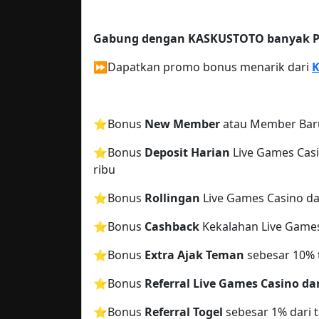
Gabung dengan KASKUSTOTO
banyak
⏩Dapatkan promo bonus menarik dari
⭐️Bonus
New Member
atau Member Baru
⭐️Bonus
Deposit Harian
Live Games Casi
ribu
⭐️Bonus
Rollingan
Live Games Casino da
⭐️Bonus
Cashback
Kekalahan Live Games
⭐️Bonus
Extra Ajak Teman
sebesar 10% 
⭐️Bonus
Referral Live Games Casino da
⭐️Bonus
Referral Togel
sebesar 1% dari 