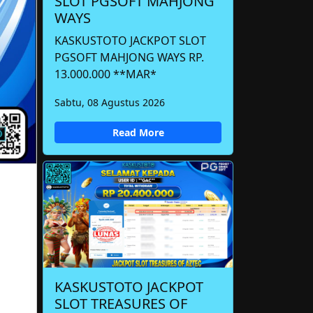
SLOT PGSOFT MAHJONG
WAYS
KASKUSTOTO JACKPOT SLOT
PGSOFT MAHJONG WAYS RP.
13.000.000 **MAR*
Sabtu, 08 Agustus 2026
Read More
KASKUSTOTO JACKPOT
SLOT TREASURES OF