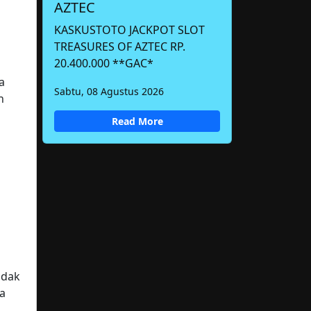
AZTEC
KASKUSTOTO JACKPOT SLOT
TREASURES OF AZTEC RP.
20.400.000 **GAC*
a
Sabtu, 08 Agustus 2026
n
Read More
idak
a