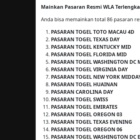
Mainkan Pasaran Resmi WLA Terlengkap
Anda bisa memainkan total 86 pasaran re
PASARAN TOGEL TOTO MACAU
4D
PASARAN TOGEL TEXAS DAY
PASARAN TOGEL KENTUCKY MID
PASARAN TOGEL
FLORIDA MID
PASARAN TOGEL WASHINGTON DC 
PASARAN TOGEL VIRGINIA DAY
PASARAN TOGEL NEW YORK MIDDA
PASARAN TOGEL HUAINAN
PASARAN CAROLINA DAY
PASARAN TOGEL SWISS
PASARAN TOGEL EMIRATES
PASARAN TOGEL OREGON 03
PASARAN TOGEL TEXAS EVENING
PASARAN TOGEL OREGON 06
PASARAN TOGEL WASHINGTON DC 