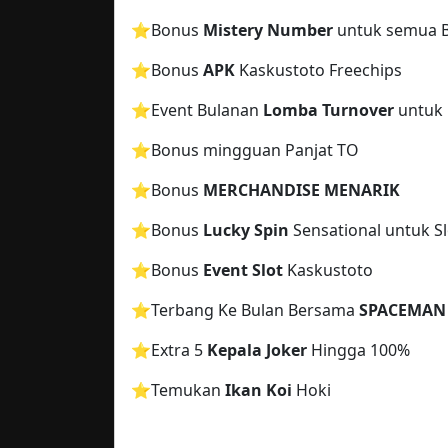
⭐️Bonus
Mistery Number
untuk semua Be
⭐️Bonus
APK
Kaskustoto Freechips
⭐️Event Bulanan
Lomba Turnover
untuk 
⭐️Bonus mingguan Panjat TO
⭐️
Bonus
MERCHANDISE MENARIK
⭐️Bonus
Lucky Spin
Sensational untuk S
⭐️Bonus
Event Slot
Kaskustoto
⭐️Terbang Ke Bulan Bersama
SPACEMAN
⭐️Extra 5
Kepala Joker
Hingga 100%
⭐️Temukan
Ikan Koi
Hoki