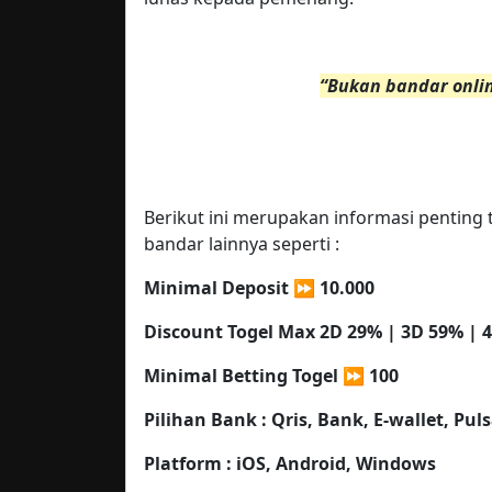
“Bukan bandar onlin
Berikut ini merupakan informasi penting 
bandar lainnya seperti :
Minimal Deposit ⏩ 10.000
Discount Togel Max 2D 29% | 3D 59% |
Minimal Betting Togel
⏩ 100
Pilihan Bank : Qris,
Bank, E-wallet, Pul
Platform :
iOS, Android, Windows