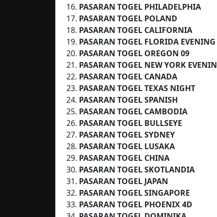
PASARAN TOGEL PHILADELPHIA
PASARAN TOGEL POLAND
PASARAN TOGEL CALIFORNIA
PASARAN TOGEL FLORIDA EVENING
PASARAN TOGEL OREGON 09
PASARAN TOGEL NEW YORK EVENI
PASARAN TOGEL CANADA
PASARAN TOGEL
TEXAS NIGHT
PASARAN TOGEL
SPANISH
PASARAN TOGEL CAMBODIA
PASARAN TOGEL BULLSEYE
PASARAN TOGEL SYDNEY
PASARAN TOGEL LUSAKA
PASARAN TOGEL CHINA
PASARAN TOGEL SKOTLANDIA
PASARAN TOGEL JAPAN
PASARAN TOGEL SINGAPORE
PASARAN TOGEL PHOENIX 4D
PASARAN TOGEL DOMINIKA