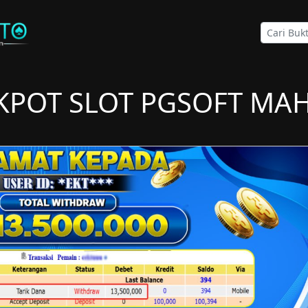
KPOT SLOT PGSOFT MA