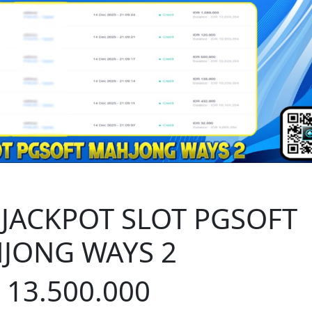
JACKPOT SLOT PGSOFT
JONG WAYS 2
 13.500.000