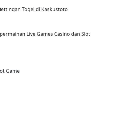
ttingan Togel di Kaskustoto
permainan Live Games Casino dan Slot
lot Game