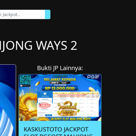
HJONG WAYS 2
Bukti JP Lainnya:
KASKUSTOTO JACKPOT