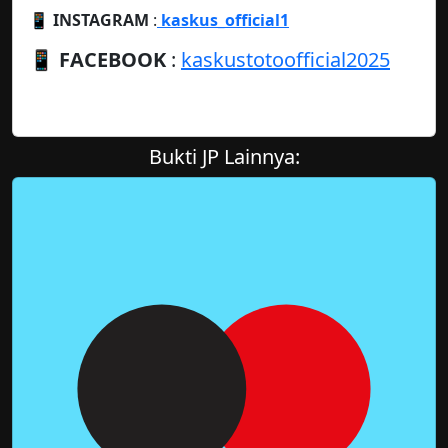
📱 INSTAGRAM
:
kaskus_official1
📱
FACEBOOK
:
kaskustotoofficial2025
Bukti JP Lainnya: