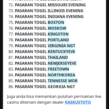
PASARAN TOGEL MISSOURI EVENING
PASARAN TOGEL ILLINOIS EVENING
PASARAN TOGEL INDIANA EVENING
PASARAN TOGEL
BOSTON
PASARAN TOGEL
MOSKOW
PASARAN TOGEL
KINGSTON
PASARAN TOGEL
PORTLAND
PASARAN TOGEL
VIRGINIA NGT
PASARAN TOGEL
KENTUCKYEVE
PASARAN TOGEL
THAILAND
PASARAN TOGEL
NEWJERSEYEVE
PASARAN TOGEL
FREETOWN
PASARAN TOGEL
NORTHKOREA
PASARAN TOGEL
TENNESSE MOR
PASARAN TOGEL GEORGIA NGT
Juga anda bisa memainkan puluhan permainan live
casino ditemani dengan dealer
KASKUSTOTO