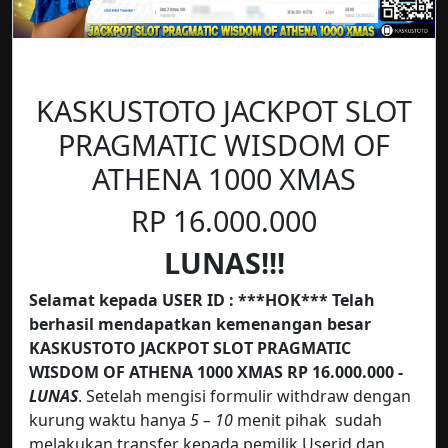
KASKUSTOTO JACKPOT SLOT
PRAGMATIC WISDOM OF
ATHENA 1000 XMAS
RP 16.000.000
LUNAS!!!
Selamat kepada USER ID : ***HOK*** Telah
berhasil mendapatkan kemenangan besar
KASKUSTOTO JACKPOT SLOT PRAGMATIC
WISDOM OF ATHENA 1000 XMAS RP 16.000.000 -
LUNAS
. Setelah mengisi formulir withdraw dengan
kurung waktu hanya
5 – 10
menit pihak
sudah
melakukan transfer kepada pemilik Userid dan