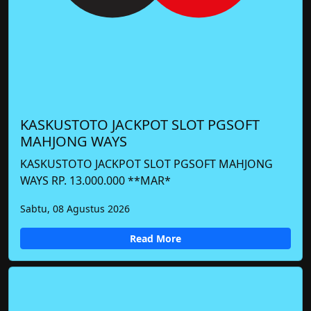
KASKUSTOTO JACKPOT SLOT PGSOFT
MAHJONG WAYS
KASKUSTOTO JACKPOT SLOT PGSOFT MAHJONG
WAYS RP. 13.000.000 **MAR*
Sabtu, 08 Agustus 2026
Read More