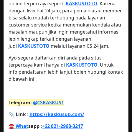
online terpercaya seperti
KASKUSTOTO
. Karena
dengan livechat 24 jam, para pemain atau member
bisa selalu mudah terhubung pada layanan
customer service ketika menemukan kendala atau
masalah maupun jika ingin mengetahui informasi
lebih lengkap terkait dengan layanan
judi
KASKUSTOTO
melalui layanan CS 24 jam.
Ayo segera daftarkan diri anda pada situs
terpercaya kami hanya di
KASKUSTOTO
. Untuk
info pendaftaran lebih lanjut boleh hubungi kontak
dibawah ini :
Telegram:
@CSKASKUS1
📎 Link
:
https://kaskusup.com/
☎️ What
sapp
:
+62 821-2968-3217