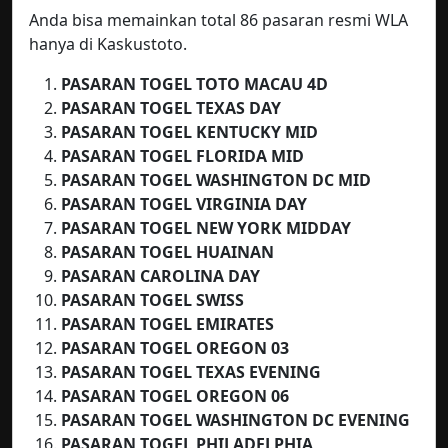
Anda bisa memainkan total 86 pasaran resmi WLA
hanya di Kaskustoto.
PASARAN TOGEL TOTO MACAU
4D
PASARAN TOGEL TEXAS DAY
PASARAN TOGEL KENTUCKY MID
PASARAN TOGEL
FLORIDA MID
PASARAN TOGEL WASHINGTON DC MID
PASARAN TOGEL VIRGINIA DAY
PASARAN TOGEL NEW YORK MIDDAY
PASARAN TOGEL HUAINAN
PASARAN CAROLINA DAY
PASARAN TOGEL SWISS
PASARAN TOGEL EMIRATES
PASARAN TOGEL OREGON 03
PASARAN TOGEL TEXAS EVENING
PASARAN TOGEL OREGON 06
PASARAN TOGEL WASHINGTON DC EVENING
PASARAN TOGEL PHILADELPHIA