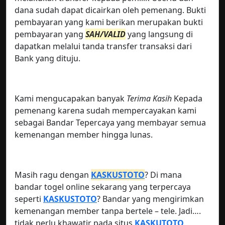
dana sudah dapat dicairkan oleh pemenang. Bukti
pembayaran yang kami berikan merupakan bukti
pembayaran yang
SAH/VALID
yang langsung di
dapatkan melalui tanda transfer transaksi dari
Bank yang dituju.
Kami mengucapakan banyak
Terima Kasih
Kepada
pemenang karena sudah mempercayakan kami
sebagai Bandar Tepercaya yang membayar semua
kemenangan member hingga lunas.
Masih ragu dengan
KASKUSTOTO
? Di mana
bandar togel online sekarang yang terpercaya
seperti
KASKUSTOTO
? Bandar yang mengirimkan
kemenangan member tanpa bertele – tele. Jadi….
tidak perlu khawatir pada situs
KASKUTOTO