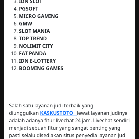
IDN SLOT
PGSOFT
MICRO GAMING
GMW
SLOT MANIA
TOP TREND
NOLIMIT CITY
FAT PANDA
IDN E-LOTTERY
BOOMING GAMES
Salah satu layanan judi terbaik yang
diunggulkan
KASKUSTOTO
lewat layanan judinya
adalah adanya fitur livechat 24 jam. Livechat sendiri
menjadi sebuah fitur yang sangat penting yang
pasti selalu disediakan situs penyedia layanan judi