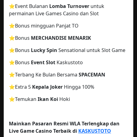
⭐️Event Bulanan
Lomba Turnover
untuk
permainan Live Games Casino dan Slot
⭐️Bonus mingguan Panjat TO
⭐️
Bonus
MERCHANDISE MENARIK
⭐️Bonus
Lucky Spin
Sensational untuk Slot Game
⭐️Bonus
Event Slot
Kaskustoto
⭐️Terbang Ke Bulan Bersama
SPACEMAN
⭐️Extra 5
Kepala Joker
Hingga 100%
⭐️Temukan
Ikan Koi
Hoki
Mainkan Pasaran Resmi WLA Terlengkap dan
Live Game Casino Terbaik di
KASKUSTOTO