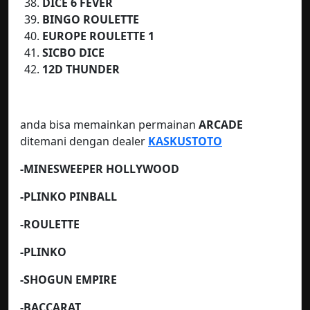
DICE 6 FEVER
BINGO ROULETTE
EUROPE ROULETTE 1
SICBO DICE
12D THUNDER
anda bisa memainkan permainan
ARCADE
ditemani dengan dealer
KASKUSTOTO
-MINESWEEPER HOLLYWOOD
-PLINKO PINBALL
-ROULETTE
-PLINKO
-SHOGUN EMPIRE
-BACCARAT