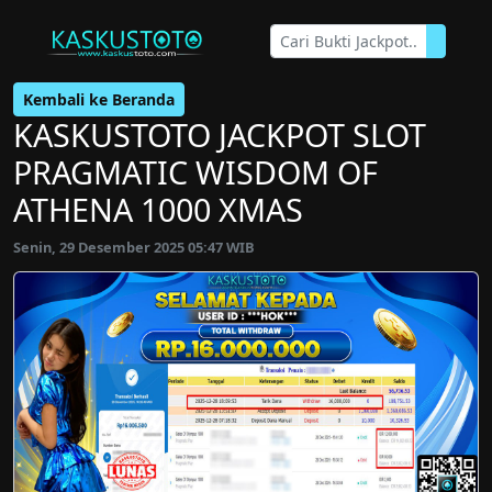
Kembali ke Beranda
KASKUSTOTO JACKPOT SLOT
PRAGMATIC WISDOM OF
ATHENA 1000 XMAS
Senin, 29 Desember 2025 05:47 WIB