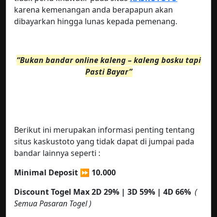
karena kemenangan anda berapapun akan
dibayarkan hingga lunas kepada pemenang.
“Bukan bandar online kaleng – kaleng bosku tapi
Pasti Bayar”
Berikut ini merupakan informasi penting tentang
situs kaskustoto yang tidak dapat di jumpai pada
bandar lainnya seperti :
Minimal Deposit ⏩ 10.000
Discount Togel Max 2D 29% | 3D 59% | 4D 66%
(
Semua Pasaran Togel )