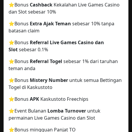
⭐️Bonus
Cashback
Kekalahan Live Games Casino
dan Slot sebesar 10%
⭐️Bonus
Extra Ajak Teman
sebesar 10% tanpa
batasan claim
⭐️Bonus
Referral Live Games Casino dan
Slot
sebesar 0.1%
⭐️Bonus
Referral Togel
sebesar 1% dari taruhan
teman anda
⭐️Bonus
Mistery Number
untuk semua Bettingan
Togel di Kaskustoto
⭐️Bonus
APK
Kaskustoto Freechips
⭐️Event Bulanan
Lomba Turnover
untuk
permainan Live Games Casino dan Slot
⭐️Bonus mingguan Panjat TO