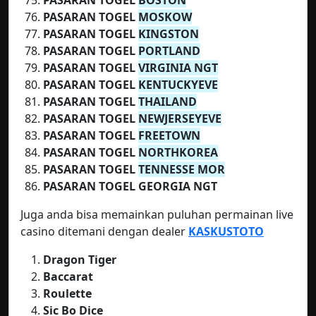
PASARAN TOGEL
MOSKOW
PASARAN TOGEL
KINGSTON
PASARAN TOGEL
PORTLAND
PASARAN TOGEL
VIRGINIA NGT
PASARAN TOGEL
KENTUCKYEVE
PASARAN TOGEL
THAILAND
PASARAN TOGEL
NEWJERSEYEVE
PASARAN TOGEL
FREETOWN
PASARAN TOGEL
NORTHKOREA
PASARAN TOGEL
TENNESSE MOR
PASARAN TOGEL GEORGIA NGT
Juga anda bisa memainkan puluhan permainan live
casino ditemani dengan dealer
KASKUSTOTO
Dragon Tiger
Baccarat
Roulette
Sic Bo Dice