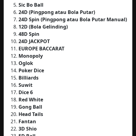
Sic Bo Ball
24D (Pingpong atau Bola Putar)
24D Spin (Pingpong atau Bola Putar Manual)
12D (Bola Gelinding)
48D Spin
24D JACKPOT
EUROPE BACCARAT
Monopoly
Oglok
Poker Dice
Billiards
Suwit
Dice 6
Red White
Gong Ball
Head Tails
Fantan
3D Shio
5D Ball