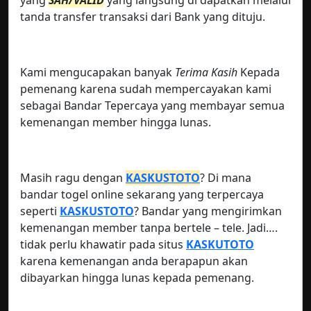
tanda transfer transaksi dari Bank yang dituju.
Kami mengucapakan banyak
Terima Kasih
Kepada
pemenang karena sudah mempercayakan kami
sebagai Bandar Tepercaya yang membayar semua
kemenangan member hingga lunas.
Masih ragu dengan
KASKUSTOTO
? Di mana
bandar togel online sekarang yang terpercaya
seperti
KASKUSTOTO
? Bandar yang mengirimkan
kemenangan member tanpa bertele – tele. Jadi….
tidak perlu khawatir pada situs
KASKUTOTO
karena kemenangan anda berapapun akan
dibayarkan hingga lunas kepada pemenang.