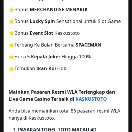
⭐️
Bonus
MERCHANDISE MENARIK
⭐️Bonus
Lucky Spin
Sensational untuk Slot Game
⭐️Bonus
Event Slot
Kaskustoto
⭐️Terbang Ke Bulan Bersama
SPACEMAN
⭐️Extra 5
Kepala Joker
Hingga 100%
⭐️Temukan
Ikan Koi
Hoki
Mainkan Pasaran Resmi WLA Terlengkap dan
Live Game Casino Terbaik di
KASKUSTOTO
Anda bisa memainkan total 86 pasaran resmi WLA
hanya di Kaskustoto.
PASARAN TOGEL TOTO MACAU
4D