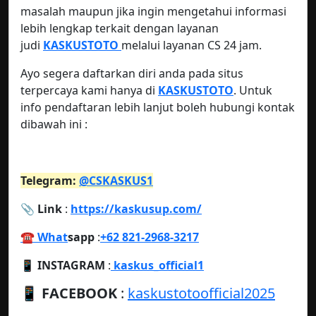
masalah maupun jika ingin mengetahui informasi
lebih lengkap terkait dengan layanan
judi
KASKUSTOTO
melalui layanan CS 24 jam.
Ayo segera daftarkan diri anda pada situs
terpercaya kami hanya di
KASKUSTOTO
. Untuk
info pendaftaran lebih lanjut boleh hubungi kontak
dibawah ini :
Telegram:
@CSKASKUS1
📎 Link
:
https://kaskusup.com/
☎️ What
sapp
:
+62 821-2968-3217
📱 INSTAGRAM
:
kaskus_official1
📱
FACEBOOK
:
kaskustotoofficial2025