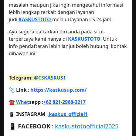
masalah maupun jika ingin mengetahui informasi
lebih lengkap terkait dengan layanan
judi
KASKUSTOTO
melalui layanan CS 24 jam.
Ayo segera daftarkan diri anda pada situs
terpercaya kami hanya di
KASKUSTOTO
. Untuk
info pendaftaran lebih lanjut boleh hubungi kontak
dibawah ini :
Telegram:
@CSKASKUS1
📎 Link
:
https://kaskusup.com/
☎️ What
sapp
:
+62 821-2968-3217
📱 INSTAGRAM
:
kaskus_official1
📱
FACEBOOK
:
kaskustotoofficial2025