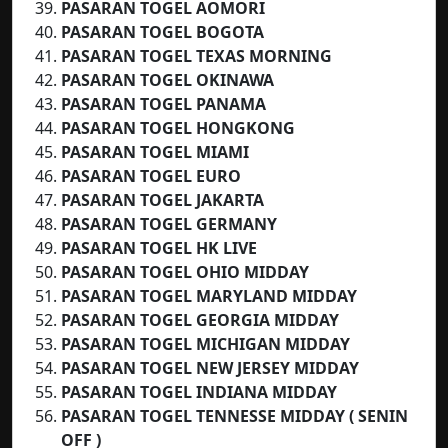
PASARAN TOGEL AOMORI
PASARAN TOGEL BOGOTA
PASARAN TOGEL TEXAS MORNING
PASARAN TOGEL OKINAWA
PASARAN TOGEL PANAMA
PASARAN TOGEL HONGKONG
PASARAN TOGEL MIAMI
PASARAN TOGEL EURO
PASARAN TOGEL
JAKARTA
PASARAN TOGEL GERMANY
PASARAN TOGEL HK LIVE
PASARAN TOGEL OHIO MIDDAY
PASARAN TOGEL MARYLAND MIDDAY
PASARAN TOGEL GEORGIA MIDDAY
PASARAN TOGEL MICHIGAN MIDDAY
PASARAN TOGEL NEW JERSEY MIDDAY
PASARAN TOGEL INDIANA MIDDAY
PASARAN TOGEL TENNESSE MIDDAY ( SENIN
OFF )