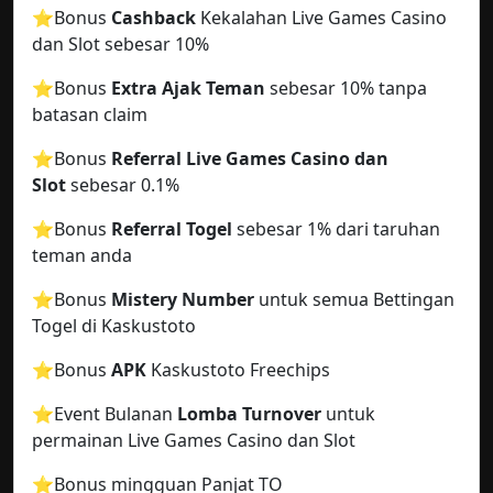
⭐️Bonus
Cashback
Kekalahan Live Games Casino
dan Slot sebesar 10%
⭐️Bonus
Extra Ajak Teman
sebesar 10% tanpa
batasan claim
⭐️Bonus
Referral Live Games Casino dan
Slot
sebesar 0.1%
⭐️Bonus
Referral Togel
sebesar 1% dari taruhan
teman anda
⭐️Bonus
Mistery Number
untuk semua Bettingan
Togel di Kaskustoto
⭐️Bonus
APK
Kaskustoto Freechips
⭐️Event Bulanan
Lomba Turnover
untuk
permainan Live Games Casino dan Slot
⭐️Bonus mingguan Panjat TO