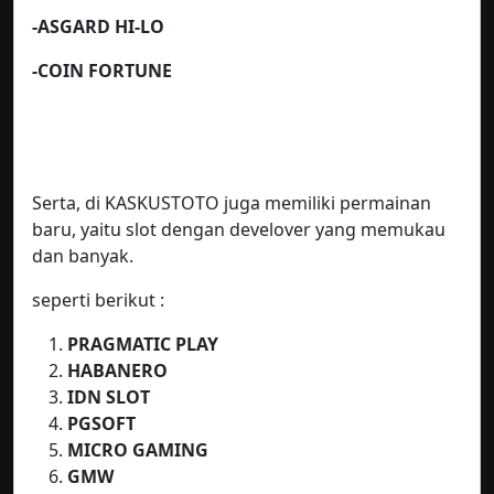
-ASGARD HI-LO
-COIN FORTUNE
Serta, di KASKUSTOTO juga memiliki permainan
baru, yaitu slot dengan develover yang memukau
dan banyak.
seperti berikut :
PRAGMATIC PLAY
HABANERO
IDN SLOT
PGSOFT
MICRO GAMING
GMW