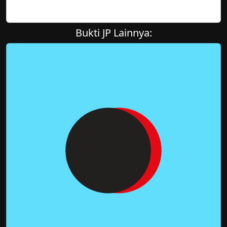
Bukti JP Lainnya: