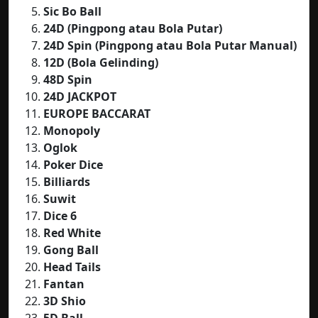
Sic Bo Ball
24D (Pingpong atau Bola Putar)
24D Spin (Pingpong atau Bola Putar Manual)
12D (Bola Gelinding)
48D Spin
24D JACKPOT
EUROPE BACCARAT
Monopoly
Oglok
Poker Dice
Billiards
Suwit
Dice 6
Red White
Gong Ball
Head Tails
Fantan
3D Shio
5D Ball