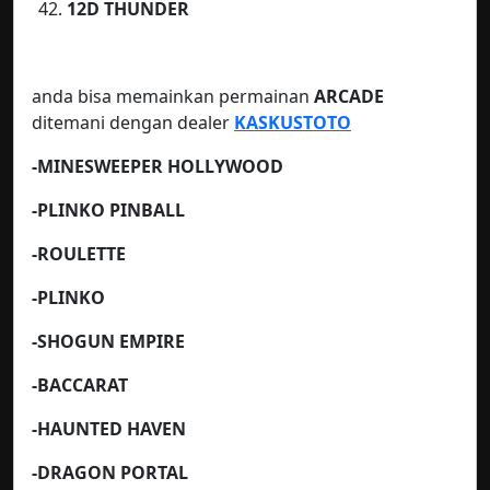
12D THUNDER
anda bisa memainkan permainan
ARCADE
ditemani dengan dealer
KASKUSTOTO
-MINESWEEPER HOLLYWOOD
-PLINKO PINBALL
-ROULETTE
-PLINKO
-SHOGUN EMPIRE
-BACCARAT
-HAUNTED HAVEN
-DRAGON PORTAL