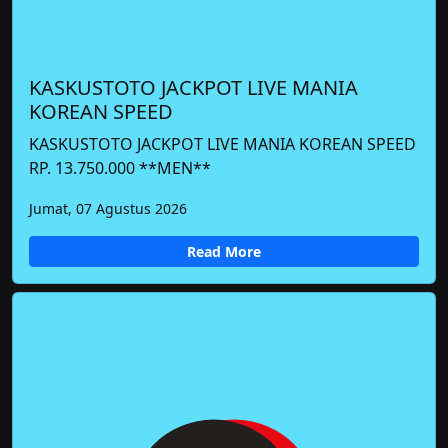
KASKUSTOTO JACKPOT LIVE MANIA
KOREAN SPEED
KASKUSTOTO JACKPOT LIVE MANIA KOREAN SPEED
RP. 13.750.000 **MEN**
Jumat, 07 Agustus 2026
Read More