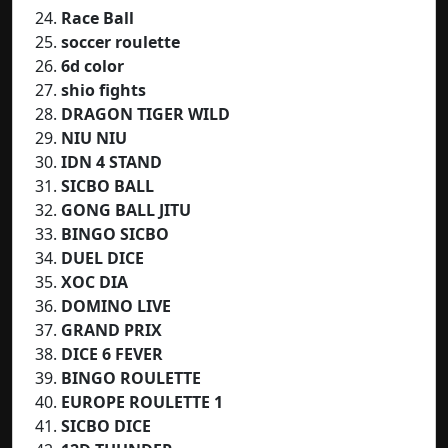
Race Ball
soccer roulette
6d color
shio fights
DRAGON TIGER WILD
NIU NIU
IDN 4 STAND
SICBO BALL
GONG BALL JITU
BINGO SICBO
DUEL DICE
XOC DIA
DOMINO LIVE
GRAND PRIX
DICE 6 FEVER
BINGO ROULETTE
EUROPE ROULETTE 1
SICBO DICE