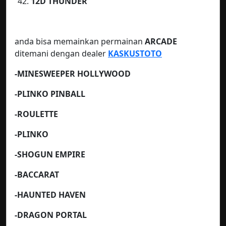
12D THUNDER
anda bisa memainkan permainan
ARCADE
ditemani dengan dealer
KASKUSTOTO
-MINESWEEPER HOLLYWOOD
-PLINKO PINBALL
-ROULETTE
-PLINKO
-SHOGUN EMPIRE
-BACCARAT
-HAUNTED HAVEN
-DRAGON PORTAL