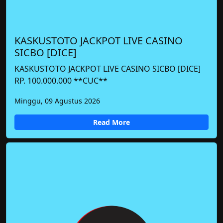
KASKUSTOTO JACKPOT LIVE CASINO
SICBO [DICE]
KASKUSTOTO JACKPOT LIVE CASINO SICBO [DICE]
RP. 100.000.000 **CUC**
Minggu, 09 Agustus 2026
Read More