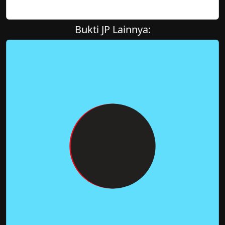
Bukti JP Lainnya: