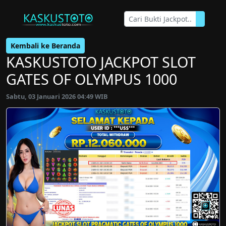
Kembali ke Beranda
KASKUSTOTO JACKPOT SLOT
GATES OF OLYMPUS 1000
Sabtu, 03 Januari 2026 04:49 WIB