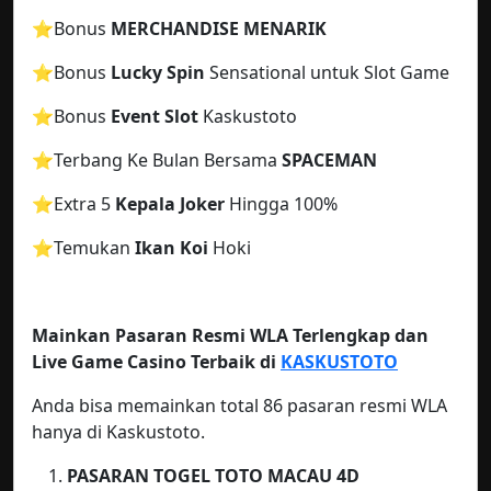
⭐️
Bonus
MERCHANDISE MENARIK
⭐️Bonus
Lucky Spin
Sensational untuk Slot Game
⭐️Bonus
Event Slot
Kaskustoto
⭐️Terbang Ke Bulan Bersama
SPACEMAN
⭐️Extra 5
Kepala Joker
Hingga 100%
⭐️Temukan
Ikan Koi
Hoki
Mainkan Pasaran Resmi WLA Terlengkap dan
Live Game Casino Terbaik di
KASKUSTOTO
Anda bisa memainkan total 86 pasaran resmi WLA
hanya di Kaskustoto.
PASARAN TOGEL TOTO MACAU
4D