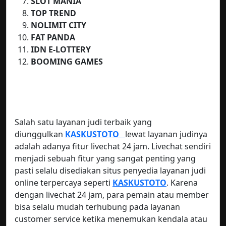
SLOT MANIA
TOP TREND
NOLIMIT CITY
FAT PANDA
IDN E-LOTTERY
BOOMING GAMES
Salah satu layanan judi terbaik yang
diunggulkan
KASKUSTOTO
lewat layanan judinya
adalah adanya fitur livechat 24 jam. Livechat sendiri
menjadi sebuah fitur yang sangat penting yang
pasti selalu disediakan situs penyedia layanan judi
online terpercaya seperti
KASKUSTOTO
. Karena
dengan livechat 24 jam, para pemain atau member
bisa selalu mudah terhubung pada layanan
customer service ketika menemukan kendala atau