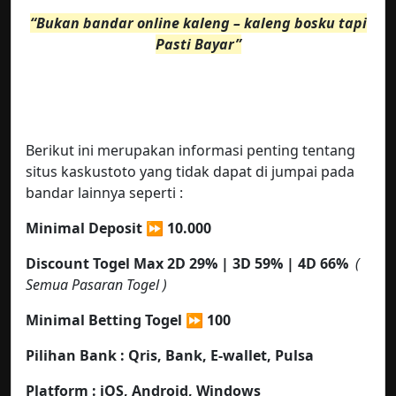
“Bukan bandar online kaleng – kaleng bosku tapi
Pasti Bayar”
Berikut ini merupakan informasi penting tentang
situs kaskustoto yang tidak dapat di jumpai pada
bandar lainnya seperti :
Minimal Deposit ⏩ 10.000
Discount Togel Max 2D 29% | 3D 59% | 4D 66%
(
Semua Pasaran Togel )
Minimal Betting Togel
⏩ 100
Pilihan Bank : Qris,
Bank, E-wallet, Pulsa
Platform :
iOS, Android, Windows