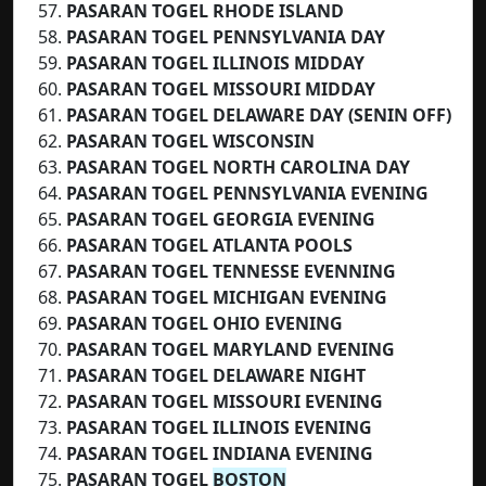
PASARAN TOGEL RHODE ISLAND
PASARAN TOGEL PENNSYLVANIA DAY
PASARAN TOGEL ILLINOIS MIDDAY
PASARAN TOGEL MISSOURI MIDDAY
PASARAN TOGEL DELAWARE DAY (SENIN OFF)
PASARAN TOGEL WISCONSIN
PASARAN TOGEL NORTH CAROLINA DAY
PASARAN TOGEL PENNSYLVANIA EVENING
PASARAN TOGEL GEORGIA EVENING
PASARAN TOGEL ATLANTA POOLS
PASARAN TOGEL TENNESSE EVENNING
PASARAN TOGEL MICHIGAN EVENING
PASARAN TOGEL OHIO EVENING
PASARAN TOGEL MARYLAND EVENING
PASARAN TOGEL DELAWARE NIGHT
PASARAN TOGEL MISSOURI EVENING
PASARAN TOGEL ILLINOIS EVENING
PASARAN TOGEL INDIANA EVENING
PASARAN TOGEL
BOSTON