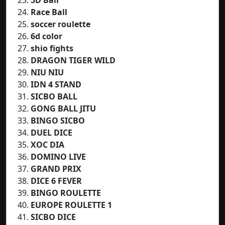
Race Ball
soccer roulette
6d color
shio fights
DRAGON TIGER WILD
NIU NIU
IDN 4 STAND
SICBO BALL
GONG BALL JITU
BINGO SICBO
DUEL DICE
XOC DIA
DOMINO LIVE
GRAND PRIX
DICE 6 FEVER
BINGO ROULETTE
EUROPE ROULETTE 1
SICBO DICE