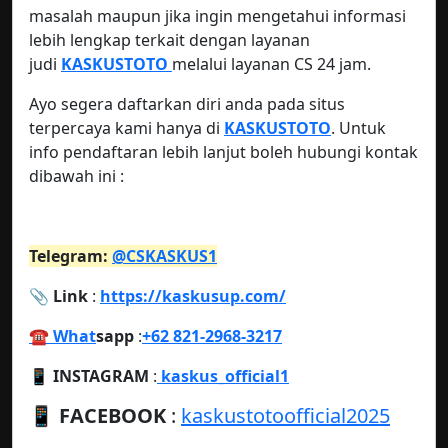
masalah maupun jika ingin mengetahui informasi
lebih lengkap terkait dengan layanan
judi
KASKUSTOTO
melalui layanan CS 24 jam.
Ayo segera daftarkan diri anda pada situs
terpercaya kami hanya di
KASKUSTOTO
. Untuk
info pendaftaran lebih lanjut boleh hubungi kontak
dibawah ini :
Telegram:
@CSKASKUS1
📎 Link
:
https://kaskusup.com/
☎️ What
sapp
:
+62 821-2968-3217
📱 INSTAGRAM
:
kaskus_official1
📱
FACEBOOK
:
kaskustotoofficial2025