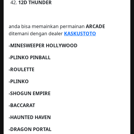
12D THUNDER
anda bisa memainkan permainan
ARCADE
ditemani dengan dealer
KASKUSTOTO
-MINESWEEPER HOLLYWOOD
-PLINKO PINBALL
-ROULETTE
-PLINKO
-SHOGUN EMPIRE
-BACCARAT
-HAUNTED HAVEN
-DRAGON PORTAL