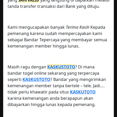
tanda transfer transaksi dari Bank yang dituju.
Kami mengucapakan banyak
Terima Kasih
Kepada
pemenang karena sudah mempercayakan kami
sebagai Bandar Tepercaya yang membayar semua
kemenangan member hingga lunas.
Masih ragu dengan
KASKUSTOTO
? Di mana
bandar togel online sekarang yang terpercaya
seperti
KASKUSTOTO
? Bandar yang mengirimkan
kemenangan member tanpa bertele – tele. Jadi….
tidak perlu khawatir pada situs
KASKUTOTO
karena kemenangan anda berapapun akan
dibayarkan hingga lunas kepada pemenang.