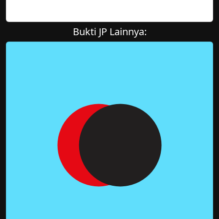
Bukti JP Lainnya: