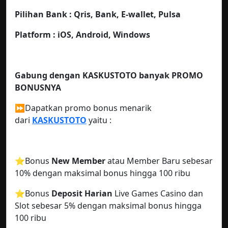
Pilihan Bank : Qris,
Bank, E-wallet, Pulsa
Platform :
iOS, Android, Windows
Gabung dengan KASKUSTOTO
banyak PROMO
BONUSNYA
⏩Dapatkan promo bonus menarik
dari
KASKUSTOTO
yaitu :
⭐️Bonus
New Member
atau Member Baru sebesar
10% dengan maksimal bonus hingga 100 ribu
⭐️Bonus
Deposit Harian
Live Games Casino dan
Slot sebesar 5% dengan maksimal bonus hingga
100 ribu