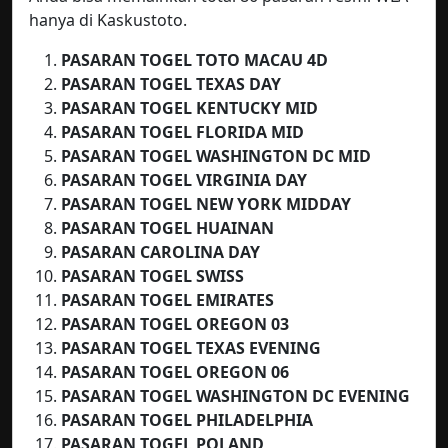
hanya di Kaskustoto.
PASARAN TOGEL TOTO MACAU
4D
PASARAN TOGEL TEXAS DAY
PASARAN TOGEL KENTUCKY MID
PASARAN TOGEL
FLORIDA MID
PASARAN TOGEL WASHINGTON DC MID
PASARAN TOGEL VIRGINIA DAY
PASARAN TOGEL NEW YORK MIDDAY
PASARAN TOGEL HUAINAN
PASARAN CAROLINA DAY
PASARAN TOGEL SWISS
PASARAN TOGEL EMIRATES
PASARAN TOGEL OREGON 03
PASARAN TOGEL TEXAS EVENING
PASARAN TOGEL OREGON 06
PASARAN TOGEL WASHINGTON DC EVENING
PASARAN TOGEL PHILADELPHIA
PASARAN TOGEL POLAND