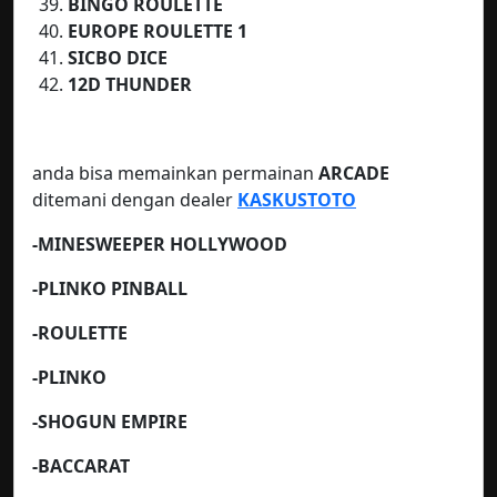
BINGO ROULETTE
EUROPE ROULETTE 1
SICBO DICE
12D THUNDER
anda bisa memainkan permainan
ARCADE
ditemani dengan dealer
KASKUSTOTO
-MINESWEEPER HOLLYWOOD
-PLINKO PINBALL
-ROULETTE
-PLINKO
-SHOGUN EMPIRE
-BACCARAT