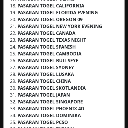
PASARAN TOGEL CALIFORNIA
PASARAN TOGEL FLORIDA EVENING
PASARAN TOGEL OREGON 09
PASARAN TOGEL NEW YORK EVENING
PASARAN TOGEL CANADA
PASARAN TOGEL
TEXAS NIGHT
PASARAN TOGEL
SPANISH
PASARAN TOGEL CAMBODIA
PASARAN TOGEL BULLSEYE
PASARAN TOGEL SYDNEY
PASARAN TOGEL LUSAKA
PASARAN TOGEL CHINA
PASARAN TOGEL SKOTLANDIA
PASARAN TOGEL JAPAN
PASARAN TOGEL SINGAPORE
PASARAN TOGEL PHOENIX 4D
PASARAN TOGEL DOMINIKA
PASARAN TOGEL PCSO