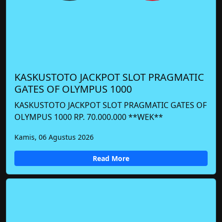
KASKUSTOTO JACKPOT SLOT PRAGMATIC
GATES OF OLYMPUS 1000
KASKUSTOTO JACKPOT SLOT PRAGMATIC GATES OF
OLYMPUS 1000 RP. 70.000.000 **WEK**
Kamis, 06 Agustus 2026
Read More