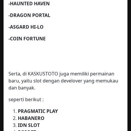
-HAUNTED HAVEN
-DRAGON PORTAL
-ASGARD HI-LO
-COIN FORTUNE
Serta, di KASKUSTOTO juga memiliki permainan
baru, yaitu slot dengan develover yang memukau
dan banyak.
seperti berikut :
PRAGMATIC PLAY
HABANERO
IDN SLOT