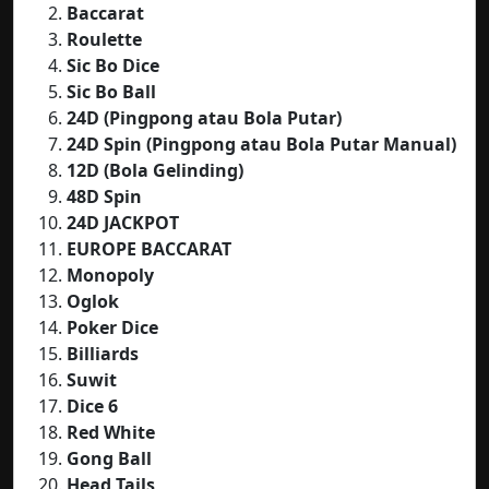
Baccarat
Roulette
Sic Bo Dice
Sic Bo Ball
24D (Pingpong atau Bola Putar)
24D Spin (Pingpong atau Bola Putar Manual)
12D (Bola Gelinding)
48D Spin
24D JACKPOT
EUROPE BACCARAT
Monopoly
Oglok
Poker Dice
Billiards
Suwit
Dice 6
Red White
Gong Ball
Head Tails