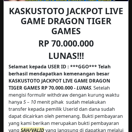
KASKUSTOTO JACKPOT LIVE
GAME DRAGON TIGER
GAMES
RP 70.000.000
LUNAS!!!
Selamat kepada USER ID : ***GGO*** Telah
berhasil mendapatkan kemenangan besar
KASKUSTOTO JACKPOT LIVE GAME DRAGON
TIGER GAMES RP 70.000.000 -
LUNAS
. Setelah
mengisi formulir withdraw dengan kurung waktu
hanya
5 – 10
menit pihak
sudah melakukan
transfer kepada pemilik Userid dan dana sudah
dapat dicairkan oleh pemenang. Bukti pembayaran
yang kami berikan merupakan bukti pembayaran
yang
SAH/VALID
yang langsung di dapatkan melalui