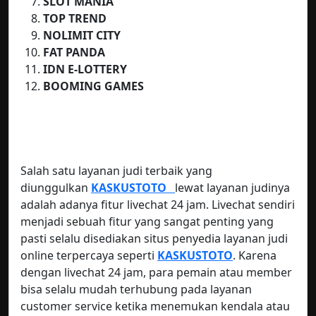
SLOT MANIA
TOP TREND
NOLIMIT CITY
FAT PANDA
IDN E-LOTTERY
BOOMING GAMES
Salah satu layanan judi terbaik yang
diunggulkan
KASKUSTOTO
lewat layanan judinya
adalah adanya fitur livechat 24 jam. Livechat sendiri
menjadi sebuah fitur yang sangat penting yang
pasti selalu disediakan situs penyedia layanan judi
online terpercaya seperti
KASKUSTOTO
. Karena
dengan livechat 24 jam, para pemain atau member
bisa selalu mudah terhubung pada layanan
customer service ketika menemukan kendala atau