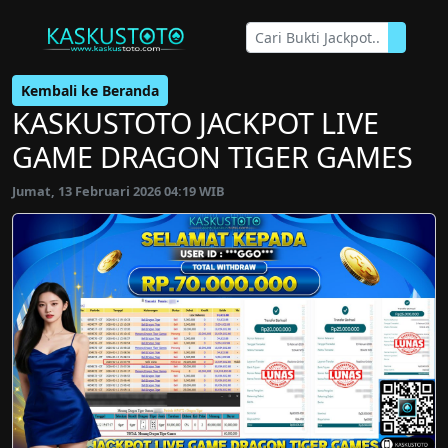
Kembali ke Beranda
KASKUSTOTO JACKPOT LIVE
GAME DRAGON TIGER GAMES
Jumat, 13 Februari 2026 04:19 WIB