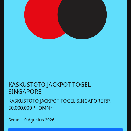
KASKUSTOTO JACKPOT TOGEL
SINGAPORE
KASKUSTOTO JACKPOT TOGEL SINGAPORE RP.
50.000.000 **OMN**
Senin, 10 Agustus 2026