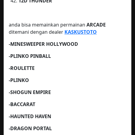
12D THUNDER
anda bisa memainkan permainan
ARCADE
ditemani dengan dealer
KASKUSTOTO
-MINESWEEPER HOLLYWOOD
-PLINKO PINBALL
-ROULETTE
-PLINKO
-SHOGUN EMPIRE
-BACCARAT
-HAUNTED HAVEN
-DRAGON PORTAL