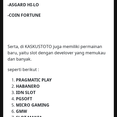
-ASGARD HI-LO
-COIN FORTUNE
Serta, di KASKUSTOTO juga memiliki permainan
baru, yaitu slot dengan develover yang memukau
dan banyak.
seperti berikut :
PRAGMATIC PLAY
HABANERO
IDN SLOT
PGSOFT
MICRO GAMING
GMW