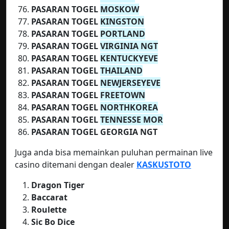
PASARAN TOGEL
MOSKOW
PASARAN TOGEL
KINGSTON
PASARAN TOGEL
PORTLAND
PASARAN TOGEL
VIRGINIA NGT
PASARAN TOGEL
KENTUCKYEVE
PASARAN TOGEL
THAILAND
PASARAN TOGEL
NEWJERSEYEVE
PASARAN TOGEL
FREETOWN
PASARAN TOGEL
NORTHKOREA
PASARAN TOGEL
TENNESSE MOR
PASARAN TOGEL GEORGIA NGT
Juga anda bisa memainkan puluhan permainan live
casino ditemani dengan dealer
KASKUSTOTO
Dragon Tiger
Baccarat
Roulette
Sic Bo Dice