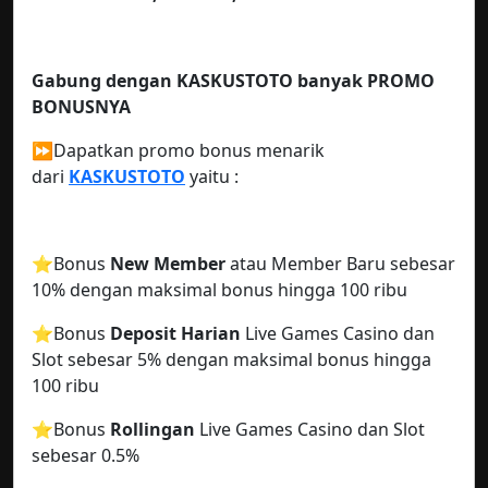
Gabung dengan KASKUSTOTO
banyak PROMO
BONUSNYA
⏩Dapatkan promo bonus menarik
dari
KASKUSTOTO
yaitu :
⭐️Bonus
New Member
atau Member Baru sebesar
10% dengan maksimal bonus hingga 100 ribu
⭐️Bonus
Deposit Harian
Live Games Casino dan
Slot sebesar 5% dengan maksimal bonus hingga
100 ribu
⭐️Bonus
Rollingan
Live Games Casino dan Slot
sebesar 0.5%