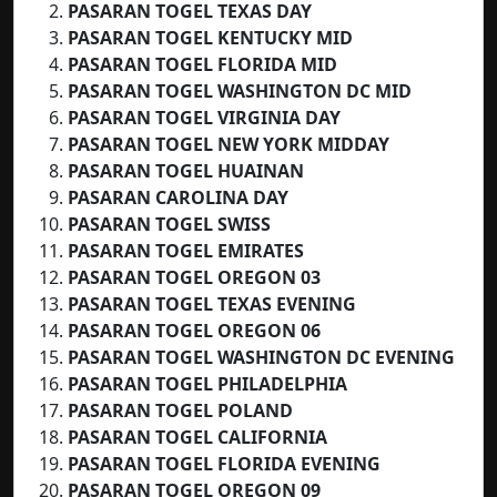
PASARAN TOGEL TEXAS DAY
PASARAN TOGEL KENTUCKY MID
PASARAN TOGEL
FLORIDA MID
PASARAN TOGEL WASHINGTON DC MID
PASARAN TOGEL VIRGINIA DAY
PASARAN TOGEL NEW YORK MIDDAY
PASARAN TOGEL HUAINAN
PASARAN CAROLINA DAY
PASARAN TOGEL SWISS
PASARAN TOGEL EMIRATES
PASARAN TOGEL OREGON 03
PASARAN TOGEL TEXAS EVENING
PASARAN TOGEL OREGON 06
PASARAN TOGEL WASHINGTON DC EVENING
PASARAN TOGEL PHILADELPHIA
PASARAN TOGEL POLAND
PASARAN TOGEL CALIFORNIA
PASARAN TOGEL FLORIDA EVENING
PASARAN TOGEL OREGON 09