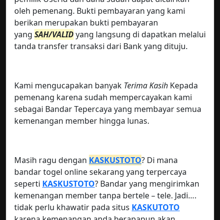
oleh pemenang. Bukti pembayaran yang kami
berikan merupakan bukti pembayaran
yang
SAH/VALID
yang langsung di dapatkan melalui
tanda transfer transaksi dari Bank yang dituju.
Kami mengucapakan banyak
Terima Kasih
Kepada
pemenang karena sudah mempercayakan kami
sebagai Bandar Tepercaya yang membayar semua
kemenangan member hingga lunas.
Masih ragu dengan
KASKUSTOTO
? Di mana
bandar togel online sekarang yang terpercaya
seperti
KASKUSTOTO
? Bandar yang mengirimkan
kemenangan member tanpa bertele – tele. Jadi….
tidak perlu khawatir pada situs
KASKUTOTO
karena kemenangan anda berapapun akan