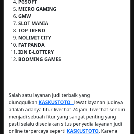
PGSOFT
MICRO GAMING
GMW
SLOT MANIA
TOP TREND
NOLIMIT CITY
FAT PANDA
IDN E-LOTTERY
BOOMING GAMES
Salah satu layanan judi terbaik yang
diunggulkan
KASKUSTOTO
lewat layanan judinya
adalah adanya fitur livechat 24 jam. Livechat sendiri
menjadi sebuah fitur yang sangat penting yang
pasti selalu disediakan situs penyedia layanan judi
online terpercaya seperti
KASKUSTOTO
. Karena