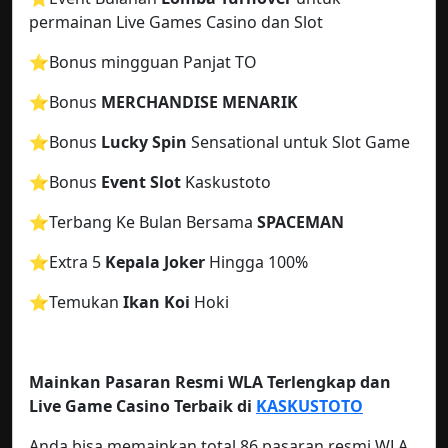
permainan Live Games Casino dan Slot
⭐️Bonus mingguan Panjat TO
⭐️
Bonus
MERCHANDISE MENARIK
⭐️Bonus
Lucky Spin
Sensational untuk Slot Game
⭐️Bonus
Event Slot
Kaskustoto
⭐️Terbang Ke Bulan Bersama
SPACEMAN
⭐️Extra 5
Kepala Joker
Hingga 100%
⭐️Temukan
Ikan Koi
Hoki
Mainkan Pasaran Resmi WLA Terlengkap dan
Live Game Casino Terbaik di
KASKUSTOTO
Anda bisa memainkan total 86 pasaran resmi WLA