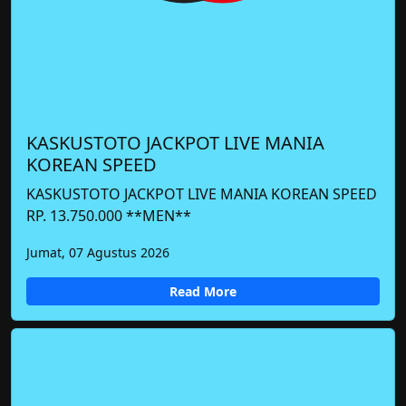
KASKUSTOTO JACKPOT LIVE MANIA
KOREAN SPEED
KASKUSTOTO JACKPOT LIVE MANIA KOREAN SPEED
RP. 13.750.000 **MEN**
Jumat, 07 Agustus 2026
Read More