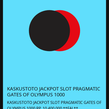
KASKUSTOTO JACKPOT SLOT PRAGMATIC
GATES OF OLYMPUS 1000
KASKUSTOTO JACKPOT SLOT PRAGMATIC GATES OF
OLYMPUS 1000 RP. 10.400.000 **FAL**