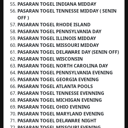
PASARAN TOGEL INDIANA MIDDAY
PASARAN TOGEL TENNESSE MIDDAY ( SENIN
OFF )
PASARAN TOGEL RHODE ISLAND
PASARAN TOGEL PENNSYLVANIA DAY
PASARAN TOGEL ILLINOIS MIDDAY
PASARAN TOGEL MISSOURI MIDDAY
PASARAN TOGEL DELAWARE DAY (SENIN OFF)
PASARAN TOGEL WISCONSIN
PASARAN TOGEL NORTH CAROLINA DAY
PASARAN TOGEL PENNSYLVANIA EVENING
PASARAN TOGEL GEORGIA EVENING
PASARAN TOGEL ATLANTA POOLS
PASARAN TOGEL TENNESSE EVENNING
PASARAN TOGEL MICHIGAN EVENING
PASARAN TOGEL OHIO EVENING
PASARAN TOGEL MARYLAND EVENING
PASARAN TOGEL DELAWARE NIGHT
PASARAN TOGEL MISSOURI EVENING