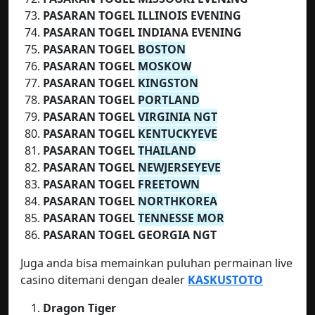
PASARAN TOGEL ILLINOIS EVENING
PASARAN TOGEL INDIANA EVENING
PASARAN TOGEL
BOSTON
PASARAN TOGEL
MOSKOW
PASARAN TOGEL
KINGSTON
PASARAN TOGEL
PORTLAND
PASARAN TOGEL
VIRGINIA NGT
PASARAN TOGEL
KENTUCKYEVE
PASARAN TOGEL
THAILAND
PASARAN TOGEL
NEWJERSEYEVE
PASARAN TOGEL
FREETOWN
PASARAN TOGEL
NORTHKOREA
PASARAN TOGEL
TENNESSE MOR
PASARAN TOGEL GEORGIA NGT
Juga anda bisa memainkan puluhan permainan live
casino ditemani dengan dealer
KASKUSTOTO
Dragon Tiger